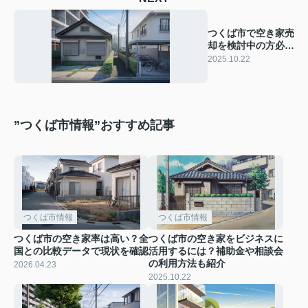
つくば市で空き家売
却を検討中の方必
見！手続きの流れと
2025.10.22
相談先も紹介
”つくば市情報”おすすめ記事
つくば市情報
つくば市情報
つくば市の空き家率は高い？全
つくば市の空き家をビジネスに
国との比較データで現状を確認
活用するには？補助金や相談会
の利用方法も紹介
2026.04.23
2025.10.22