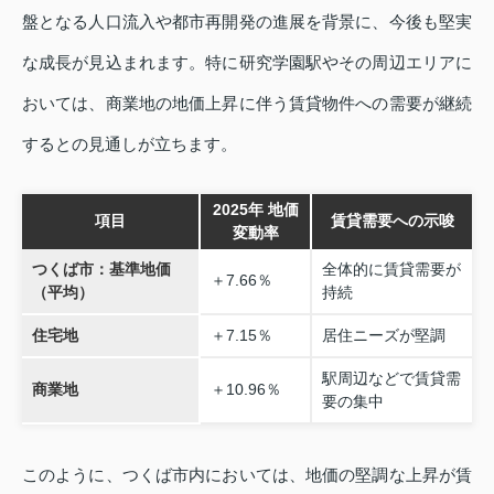
盤となる人口流入や都市再開発の進展を背景に、今後も堅実
な成長が見込まれます。特に研究学園駅やその周辺エリアに
おいては、商業地の地価上昇に伴う賃貸物件への需要が継続
するとの見通しが立ちます。
2025年 地価
項目
賃貸需要への示唆
変動率
つくば市：基準地価
全体的に賃貸需要が
＋7.66％
（平均）
持続
住宅地
＋7.15％
居住ニーズが堅調
駅周辺などで賃貸需
商業地
＋10.96％
要の集中
このように、つくば市内においては、地価の堅調な上昇が賃