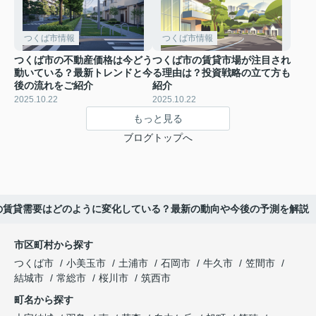
つくば市情報
つくば市情報
つくば市の不動産価格は今どう
つくば市の賃貸市場が注目され
動いている？最新トレンドと今
る理由は？投資戦略の立て方も
後の流れをご紹介
紹介
2025.10.22
2025.10.22
もっと見る
ブログトップへ
の賃貸需要はどのように変化している？最新の動向や今後の予測を解説
市区町村から探す
つくば市
小美玉市
土浦市
石岡市
牛久市
笠間市
結城市
常総市
桜川市
筑西市
町名から探す