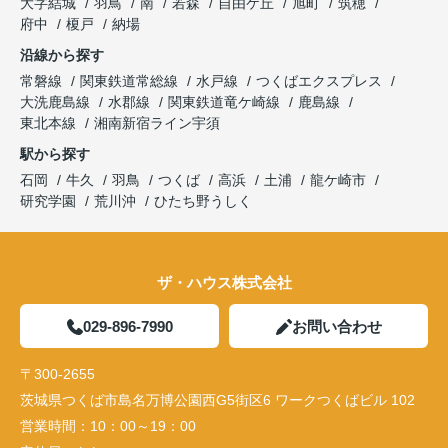
大字結城
羽鳥
南
若森
自由ケ丘
旭町
筑穂
府中
榎戸
納場
沿線から探す
常磐線
関東鉄道常総線
水戸線
つくばエクスプレス
大洗鹿島線
水郡線
関東鉄道竜ケ崎線
鹿島線
東北本線
湘南新宿ライン宇須
駅から探す
石岡
牛久
羽鳥
つくば
高浜
土浦
龍ケ崎市
研究学園
荒川沖
ひたち野うしく
ザ・ハウス株式会社
029-896-7990
お問い合わせ
〒300-2655
茨城県つくば市島名万博公園西G5街区6 ワークつくばビル 102
営業時間：
10：00～19：00