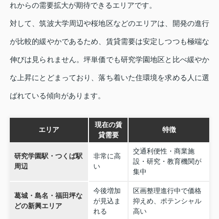
れからの需要拡大が期待できるエリアです。
対して、筑波大学周辺や桜地区などのエリアは、開発の進行
が比較的緩やかであるため、賃貸需要は安定しつつも極端な
伸びは見られません。坪単価でも研究学園地区と比べ緩やか
な上昇にとどまっており、落ち着いた住環境を求める人に選
ばれている傾向があります。
現在の賃
エリア
特徴
貸需要
交通利便性・商業施
研究学園駅・つくば駅
非常に高
設・研究・教育機関が
周辺
い
集中
今後増加
区画整理進行中で価格
葛城・島名・福田坪な
が見込ま
抑えめ、ポテンシャル
どの新興エリア
れる
高い