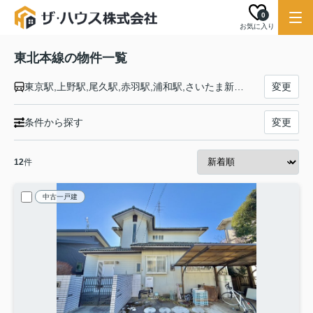
0
お気に入り
東北本線の物件一覧
東京駅,上野駅,尾久駅,赤羽駅,浦和駅,さいたま新都心駅,大宮駅,土呂駅,東大宮駅,蓮田駅,白岡駅,新白岡駅,久喜駅,東鷲宮駅,栗橋駅,古河駅,野木駅,間々田駅,小山駅,小金井駅,自治医大駅,石橋駅,雀宮駅,宇都宮駅,岡本駅,宝積寺駅,氏家駅,蒲須坂駅,片岡駅,矢板駅,野崎駅,西那須野駅,那須塩原駅,黒磯駅,高久駅,黒田原駅,豊原駅,白坂駅,新白河駅,白河駅,久田野駅,泉崎駅,矢吹駅,鏡石駅,須賀川駅,安積永盛駅,郡山駅,日和田駅,五百川駅,本宮駅,杉田駅,二本松駅,安達駅,松川駅,金谷川駅,南福島駅,福島駅,東福島駅,伊達駅,桑折駅,藤田駅,貝田駅,越河駅,白石駅,東白石駅,北白川駅,大河原駅,船岡駅,槻木駅,岩沼駅,館腰駅,名取駅,南仙台駅,太子堂駅,長町駅,仙台駅,東仙台駅,岩切駅,新利府駅,利府駅,陸前山王駅,国府多賀城駅,塩釜駅,松島駅,愛宕駅,品井沼駅,鹿島台駅,松山町駅,小牛田駅,田尻駅,瀬峰駅,梅ケ沢駅,新田駅,石越駅,油島駅,花泉駅,清水原駅,有壁駅,一ノ関駅,山ノ目駅,平泉駅,前沢駅,陸中折居駅,水沢駅,金ケ崎駅,六原駅,北上駅,村崎野駅,花巻駅,花巻空港駅,石鳥谷駅,日詰駅,紫波中央駅,古館駅,矢幅駅,岩手飯岡駅,仙北町駅,盛岡駅,八戸駅,陸奥市川駅,下田駅,向山駅,三沢駅,小川原駅,上北町駅,乙供駅,千曳駅,野辺地駅,狩場沢駅,清水川駅,小湊駅,西平内駅,浅虫温泉駅,野内駅,矢田前駅,小柳駅,東青森駅,青森駅
変更
条件から探す
変更
12
件
中古一戸建