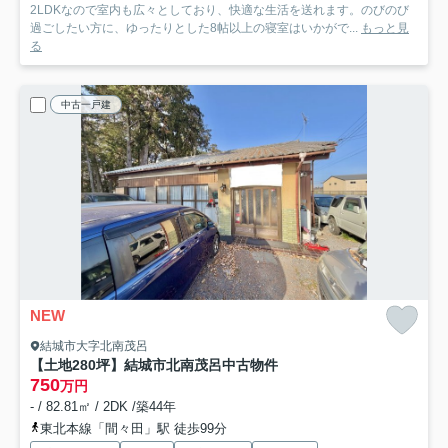
2LDKなので室内も広々としており、快適な生活を送れます。のびのび
過ごしたい方に、ゆったりとした8帖以上の寝室はいかがで...
もっと見
る
中古一戸建
NEW
結城市大字北南茂呂
【土地280坪】結城市北南茂呂中古物件
750
万円
- / 82.81㎡ / 2DK /築44年
東北本線「間々田」駅 徒歩99分