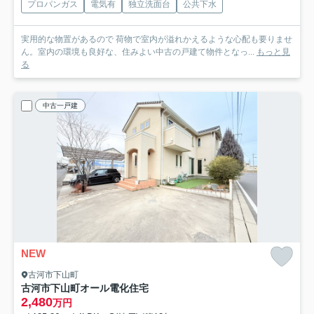
プロパンガス
電気有
独立洗面台
公共下水
実用的な物置があるので 荷物で室内が溢れかえるような心配も要りませ
ん。室内の環境も良好な、住みよい中古の戸建て物件となっ...
もっと見
る
中古一戸建
NEW
古河市下山町
古河市下山町オール電化住宅
2,480
万円