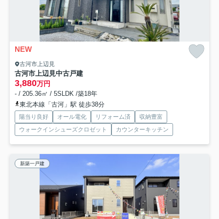
NEW
古河市上辺見
古河市上辺見中古戸建
3,880
万円
- / 205.36㎡ / 5SLDK /築18年
東北本線「古河」駅 徒歩38分
陽当り良好
オール電化
リフォーム済
収納豊富
ウォークインシューズクロゼット
カウンターキッチン
新築一戸建