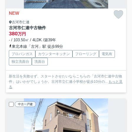
NEW
古河市仁連
古河市仁連中古物件
380
万円
- / 103.50㎡ / 4LDK /築39年
東北本線「古河」駅 徒歩99分
プロパンガス
カウンターキッチン
フローリング
電気有
独立洗面台
洗面台
新生活を失敗せず、スタートさせたいならこちらの「古河市仁連中古物
件」はいかがでしょうか。古河市立仁連小学校が徒歩10分の...
もっと見
る
中古一戸建