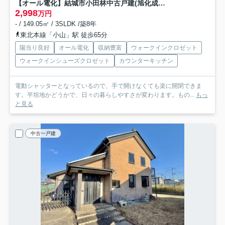
【オール電化】結城市小田林中古戸建(旭化成ホームズ)注文住宅
2,998
万円
- / 149.05㎡ / 3SLDK /築8年
東北本線「小山」駅 徒歩65分
陽当り良好
オール電化
収納豊富
ウォークインクロゼット
ウォークインシューズクロゼット
カウンターキッチン
電動シャッターとなっているので、手で開けなくても楽に開閉できま
す。平坦地かどうかで、日々の暮らしやすさが変わります。もの...
もっ
と見る
中古一戸建