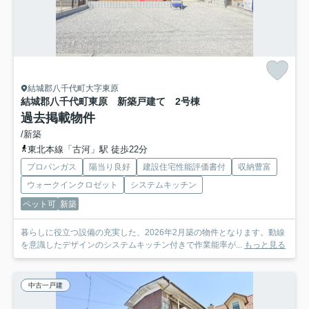
結城郡八千代町大字東原
結城郡八千代町東原 新築戸建て 2号棟
過去掲載物件
/新築
東北本線「古河」駅 徒歩22分
プロパンガス
陽当り良好
建設住宅性能評価書付
収納豊富
ウォークインクロゼット
システムキッチン
ペット可
新築
暮らしに役立つ設備の充実した、2026年2月築の物件となります。動線
を意識したデザインのシステムキッチン付きで作業能率が...
もっと見る
中古一戸建