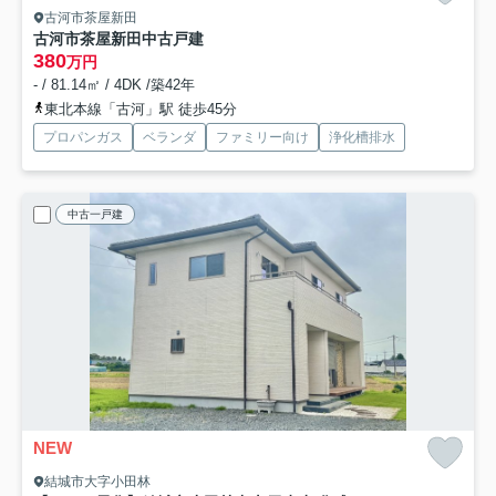
古河市茶屋新田
古河市茶屋新田中古戸建
380
万円
- / 81.14㎡ / 4DK /築42年
東北本線「古河」駅 徒歩45分
プロパンガス
ベランダ
ファミリー向け
浄化槽排水
中古一戸建
NEW
結城市大字小田林