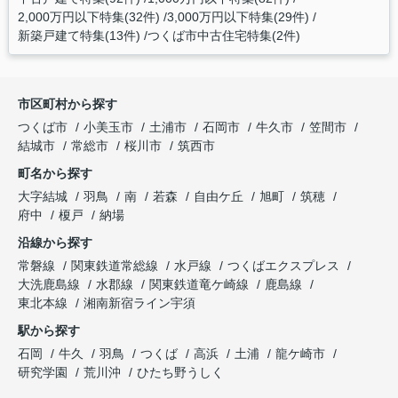
2,000万円以下特集(32件)
3,000万円以下特集(29件)
新築戸建て特集(13件)
つくば市中古住宅特集(2件)
市区町村から探す
つくば市
小美玉市
土浦市
石岡市
牛久市
笠間市
結城市
常総市
桜川市
筑西市
町名から探す
大字結城
羽鳥
南
若森
自由ケ丘
旭町
筑穂
府中
榎戸
納場
沿線から探す
常磐線
関東鉄道常総線
水戸線
つくばエクスプレス
大洗鹿島線
水郡線
関東鉄道竜ケ崎線
鹿島線
東北本線
湘南新宿ライン宇須
駅から探す
石岡
牛久
羽鳥
つくば
高浜
土浦
龍ケ崎市
研究学園
荒川沖
ひたち野うしく