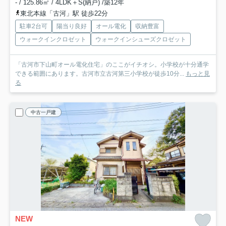
- / 125.86㎡ / 4LDK＋S(納戸) /築12年
東北本線「古河」駅 徒歩22分
駐車2台可
陽当り良好
オール電化
収納豊富
ウォークインクロゼット
ウォークインシューズクロゼット
「古河市下山町オール電化住宅」のここがイチオシ。小学校が十分通学
できる範囲にあります。古河市立古河第三小学校が徒歩10分...
もっと見
る
中古一戸建
NEW