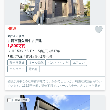
NEW
古河市新久田
古河市新久田中古戸建
1,800
万円
- / 112.50㎡ / 3LDK＋S(納戸) /築17年
東北本線「古河」駅 徒歩43分
陽当り良好
オール電化
バス・トイレ別
エアコン
バルコニー
電気有
値段がお手ごろな中古戸建てはいかがでしょうか。綺麗な洗面台がつい
ています。112.5平米程の建物面積でスペースも十分。大...
もっと見る
新築一戸建