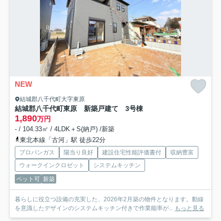
NEW
結城郡八千代町大字東原
結城郡八千代町東原 新築戸建て 3号棟
1,890
万円
- / 104.33㎡ / 4LDK＋S(納戸) /新築
東北本線「古河」駅 徒歩22分
プロパンガス
陽当り良好
建設住宅性能評価書付
収納豊富
ウォークインクロゼット
システムキッチン
ペット可
新築
暮らしに役立つ設備の充実した、2026年2月築の物件となります。動線
を意識したデザインのシステムキッチン付きで作業能率が...
もっと見る