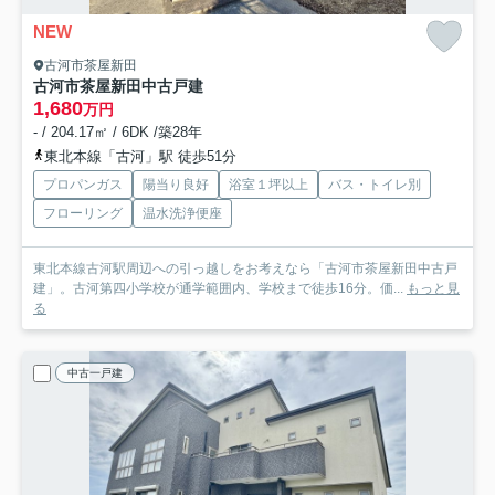
NEW
古河市茶屋新田
古河市茶屋新田中古戸建
1,680
万円
- / 204.17㎡ / 6DK /築28年
東北本線「古河」駅 徒歩51分
プロパンガス
陽当り良好
浴室１坪以上
バス・トイレ別
フローリング
温水洗浄便座
東北本線古河駅周辺への引っ越しをお考えなら「古河市茶屋新田中古戸
建」。古河第四小学校が通学範囲内、学校まで徒歩16分。価...
もっと見
る
中古一戸建