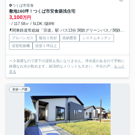
つくば市安食
敷地160坪！つくば市安食築浅住宅
3,100
万円
- / 117.58㎡ / 5LDK /築8年
関東鉄道常総線「宗道」駅 バス13分 関鉄グリーンバス／関鉄パープルバス「寺具」 停歩28分
プロパンガス
陽当り良好
収納豊富
システムキッチン
浴室乾燥機
浴室１坪以上
ベタ基礎なので床下の湿気も気になりません。浄水器があるので手軽に
綺麗なお水が飲めます。経済的なメリットも大きい、中古の戸...
もっと
見る
新築一戸建