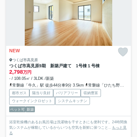
NEW
つくば市高見原
つくば市高見原9期 新築戸建て 1号棟
１号棟
2,798
万円
- / 108.05㎡ / 3LDK /新築
常磐線「牛久」駅 徒歩44分車9分 3.5km
常磐線「ひたち野うしく」駅 徒歩47分車10分 3.7km
都市ガス
陽当り良好
バリアフリー
収納豊富
ウォークインクロゼット
システムキッチン
ペット可
新築
浴室乾燥機のあるお風呂場は洗濯物を干すときにも便利です。24時間換
気システムが稼動しているからいつも空気を新鮮に保つこと...
もっと見
る