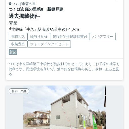
つくば市森の里
つくば市森の里第6 新築戸建
過去掲載物件
/新築
常磐線「牛久」駅 徒歩65分車9分 4.0km
都市ガス
陽当り良好
建設住宅性能評価書付
バリアフリー
収納豊富
ウォークインクロゼット
新築
つくば市立茎崎第三小学校が徒歩11分のところにあり、お子様の通学も
便利です。周辺環境も良好で、魅力的な住環境のある、令和...
もっと見
る
新築一戸建