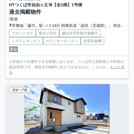
HTつくば市自由ヶ丘Ⅶ【全1棟】
1号棟
過去掲載物件
/新築
常磐線「藤代」駅 バス14分 関東鉄道「細見（茨城県）」 停歩7分
プロパンガス
陽当り良好
建設住宅性能評価書付
システムキッチン
カウンターキッチン
浴室乾燥機
新築
小学校が十分通学できる範囲にあります。つくば市立茎崎第二小学校が
徒歩40分です。南向きの物件に住んでみませんか。こちらか...
もっと見
る
新築一戸建