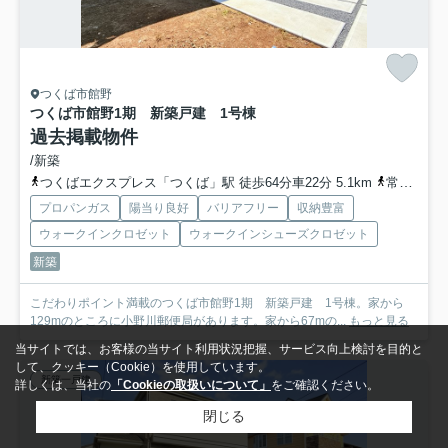
つくば市館野
つくば市館野1期 新築戸建 1号棟
過去掲載物件
/新築
つくばエクスプレス「つくば」駅 徒歩64分車22分 5.1km
常磐線「荒川沖」駅 徒歩68分
プロパンガス
陽当り良好
バリアフリー
収納豊富
ウォークインクロゼット
ウォークインシューズクロゼット
新築
こだわりポイント満載のつくば市館野1期 新築戸建 1号棟。家から
129mのところに小野川郵便局があります。家から67mの...
もっと見る
当サイトでは、お客様の当サイト利用状況把握、サービス向上検討を目的と
して、クッキー（Cookie）を使用しています。
新築一戸建
詳しくは、当社の
「Cookieの取扱いについて」
をご確認ください。
閉じる