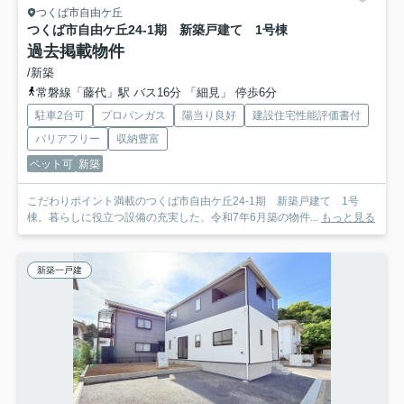
つくば市自由ケ丘
つくば市自由ケ丘24-1期 新築戸建て 1号棟
過去掲載物件
/新築
常磐線「藤代」駅 バス16分 「細見」 停歩6分
駐車2台可
プロパンガス
陽当り良好
建設住宅性能評価書付
バリアフリー
収納豊富
ペット可
新築
こだわりポイント満載のつくば市自由ケ丘24-1期 新築戸建て 1号
棟。暮らしに役立つ設備の充実した、令和7年6月築の物件...
もっと見る
新築一戸建