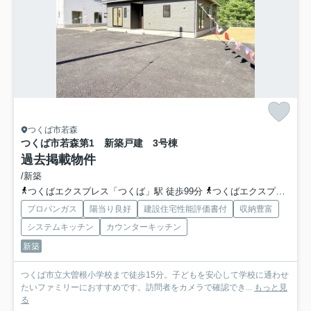
つくば市若森
つくば市若森第1 新築戸建 3号棟
過去掲載物件
/新築
つくばエクスプレス「つくば」駅 徒歩99分
つくばエクスプレス「研究学園」駅 徒歩99分
プロパンガス
陽当り良好
建設住宅性能評価書付
収納豊富
システムキッチン
カウンターキッチン
新築
つくば市立大曽根小学校まで徒歩15分。子どもを安心して学校に通わせ
たいファミリーにおすすめです。訪問者をカメラで確認でき...
もっと見
る