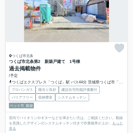
つくば市北条
つくば市北条第2 新築戸建て 1号棟
過去掲載物件
/予定
つくばエクスプレス「つくば」駅 バス44分 茨城県つくば市「筑波交流センター」 停歩6分
プロパンガス
陽当り良好
建設住宅性能評価書付
バリアフリー
収納豊富
システムキッチン
ペット可
新築
室内でバイオリンやギターなどを弾きたい方は、ご相談ください。動線
を意識したデザインのシステムキッチン付きで作業能率が上が...
もっと
見る