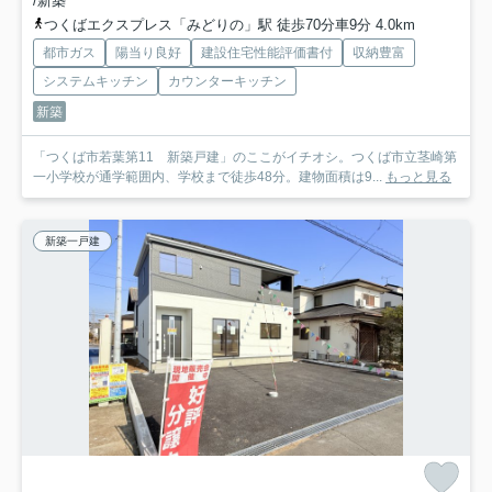
/新築
つくばエクスプレス「みどりの」駅 徒歩70分車9分 4.0km
都市ガス
陽当り良好
建設住宅性能評価書付
収納豊富
システムキッチン
カウンターキッチン
新築
「つくば市若葉第11 新築戸建」のここがイチオシ。つくば市立茎崎第
一小学校が通学範囲内、学校まで徒歩48分。建物面積は9...
もっと見る
新築一戸建