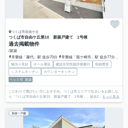
つくば市自由ケ丘
つくば市自由ケ丘第10 新築戸建て 1号棟
過去掲載物件
/新築
常磐線「藤代」駅 徒歩70分
常磐線「龍ケ崎市」駅 徒歩77分車16分 6.1km
陽当り良好
オール電化
建設住宅性能評価書付
収納豊富
システムキッチン
カウンターキッチン
ペット可
新築
こだわりで選びたい方におすすめ。つくば市エリアで住まいをお探しな
ら「つくば市自由ケ丘第10 新築戸建て 1号棟」。徒歩2...
もっと見る
新築一戸建