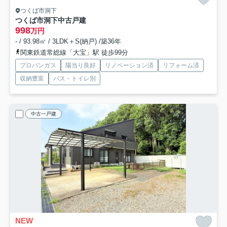
つくば市洞下
つくば市洞下中古戸建
998
万円
- / 93.98㎡ / 3LDK＋S(納戸) /築36年
関東鉄道常総線「大宝」駅 徒歩99分
プロパンガス
陽当り良好
リノベーション済
リフォーム済
収納豊富
バス・トイレ別
中古一戸建
NEW