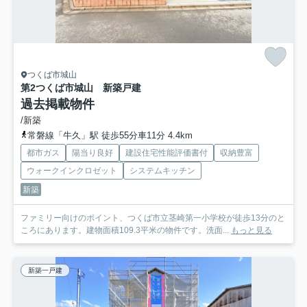
つくば市城山
第2つくば市城山 新築戸建
過去掲載物件
/新築
常磐線「牛久」駅 徒歩55分車11分 4.4km
都市ガス
陽当り良好
建設住宅性能評価書付
収納豊富
ウォークインクロゼット
システムキッチン
新築
ファミリー向けのポイント、つくば市立茎崎第一小学校が徒歩13分のと
ころにあります。建物面積109.3平米の物件です。洗面...
もっと見る
新築一戸建