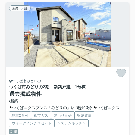
新築一戸建
つくば市みどりの
つくば市みどりの2期 新築戸建 1号棟
過去掲載物件
/新築
つくばエクスプレス「みどりの」駅 徒歩10分
つくばエクスプレス「万博記念公園」駅 バス11分 茨城県つくば市「みどりの２丁目」 停歩8分
駐車2台可
都市ガス
陽当り良好
収納豊富
ウォークインクロゼット
システムキッチン
新築