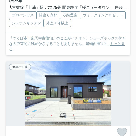
/築36年
常磐線「土浦」駅 バス25分 関東鉄道「桜ニュータウン」 停歩4分
プロパンガス
陽当り良好
収納豊富
ウォークインクロゼット
システムキッチン
浴室１坪以上
「つくば市下広岡中古住宅」のここがイチオシ。シューズボックス付き
なので玄関に靴がかさばることもありません。建物面積152...
もっと見
る
新築一戸建