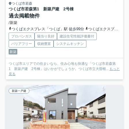
つくば市若森
つくば市若森第1 新築戸建 2号棟
過去掲載物件
/新築
つくばエクスプレス「つくば」駅 徒歩99分
つくばエクスプレス「研究学園」駅 徒歩99分
プロパンガス
陽当り良好
建設住宅性能評価書付
バリアフリー
収納豊富
システムキッチン
新築
つくば市エリアでの住まいなら、住み心地も快適な「つくば市若森第
1 新築戸建 2号棟」はいかがでしょうか。つくば市立大曽根...
もっと
見る
新築一戸建