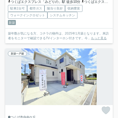
つくばエクスプレス「みどりの」駅 徒歩10分
つくばエクスプレス「万博記念公園」駅 バス11分 茨城県つくば市「みどりの２丁目」 停歩8分
駐車2台可
都市ガス
陽当り良好
収納豊富
ウォークインクロゼット
システムキッチン
新築
築年数が気になる方、コチラの物件は、2025年1月築となります。来訪
者をモニターで確認できるTVインターホン付きです。今...
もっと見る
新築一戸建
つくば市自由ケ丘