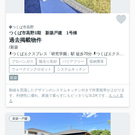
つくば市高野
つくば市高野3期 新築戸建 1号棟
過去掲載物件
/新築
つくばエクスプレス「研究学園」駅 徒歩70分
つくばエクスプレス「万博記念公園」駅 徒歩80分
プロパンガス
陽当り良好
バリアフリー
収納豊富
ウォークインクロゼット
システムキッチン
新築
動線を意識したデザインのシステムキッチン付きで作業能率が上がりま
す。利便性に優れ、家族で暮らすにもピッタリな3LDKです...
もっと見
る
新築一戸建