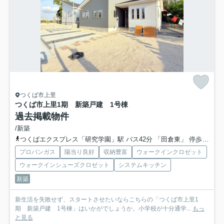
つくば市上里
つくば市上里1期 新築戸建 1号棟
過去掲載物件
/新築
つくばエクスプレス「研究学園」駅 バス42分 「田倉東」 停歩9分
プロパンガス
陽当り良好
収納豊富
ウォークインクロゼット
ウォークインシューズクロゼット
システムキッチン
新築
新生活を失敗せず、スタートさせたいならこちらの「つくば市上里1
期 新築戸建 1号棟」はいかがでしょうか。小学校が十分通学...
もっ
と見る