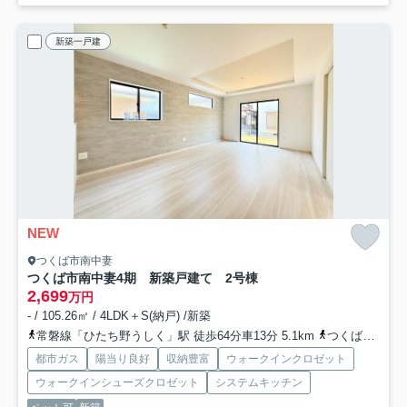
新築一戸建
NEW
つくば市南中妻
つくば市南中妻4期 新築戸建て 2号棟
2,699
万円
- / 105.26㎡ / 4LDK＋S(納戸) /新築
常磐線「ひたち野うしく」駅 徒歩64分車13分 5.1km
つくばエクスプレス「つくば」駅 徒歩95分車19分 7.6km
都市ガス
陽当り良好
収納豊富
ウォークインクロゼット
ウォークインシューズクロゼット
システムキッチン