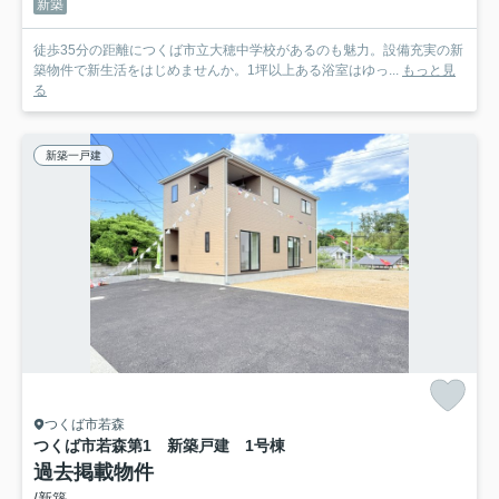
新築
徒歩35分の距離につくば市立大穂中学校があるのも魅力。設備充実の新
築物件で新生活をはじめませんか。1坪以上ある浴室はゆっ...
もっと見
る
新築一戸建
つくば市若森
つくば市若森第1 新築戸建 1号棟
過去掲載物件
/新築