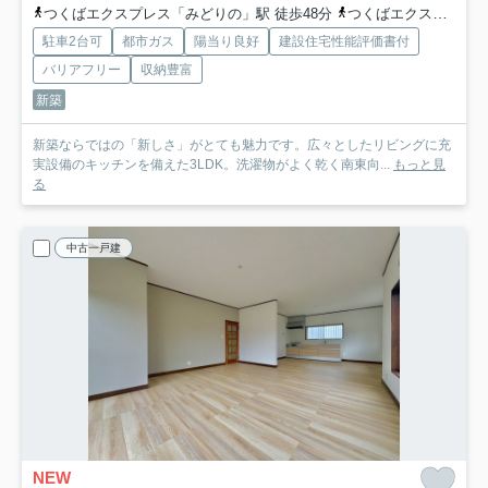
つくばエクスプレス「みどりの」駅 徒歩48分
つくばエクスプレス「万博記念公園」駅 徒歩66分
駐車2台可
都市ガス
陽当り良好
建設住宅性能評価書付
バリアフリー
収納豊富
新築
新築ならではの「新しさ」がとても魅力です。広々としたリビングに充
実設備のキッチンを備えた3LDK。洗濯物がよく乾く南東向...
もっと見
る
中古一戸建
NEW