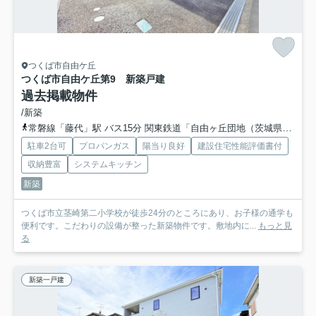
つくば市自由ケ丘
つくば市自由ケ丘第9 新築戸建
過去掲載物件
/新築
常磐線「藤代」駅 バス15分 関東鉄道「自由ヶ丘団地（茨城県）」 停歩7分
駐車2台可
プロパンガス
陽当り良好
建設住宅性能評価書付
収納豊富
システムキッチン
新築
つくば市立茎崎第二小学校が徒歩24分のところにあり、お子様の通学も
便利です。こだわりの設備が整った新築物件です。敷地内に...
もっと見
る
新築一戸建