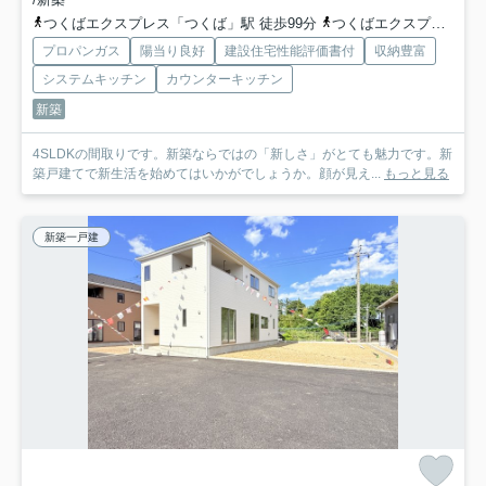
つくばエクスプレス「つくば」駅 徒歩99分
つくばエクスプレス「研究学園」駅 徒歩99分
プロパンガス
陽当り良好
建設住宅性能評価書付
収納豊富
システムキッチン
カウンターキッチン
新築
4SLDKの間取りです。新築ならではの「新しさ」がとても魅力です。新
築戸建てで新生活を始めてはいかがでしょうか。顔が見え...
もっと見る
新築一戸建