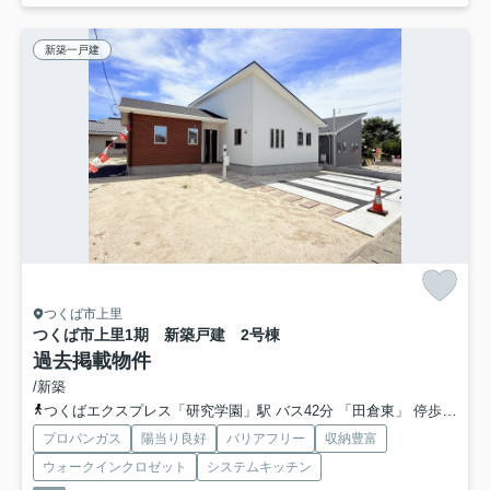
新築一戸建
つくば市上里
つくば市上里1期 新築戸建 2号棟
過去掲載物件
/新築
つくばエクスプレス「研究学園」駅 バス42分 「田倉東」 停歩8分
プロパンガス
陽当り良好
バリアフリー
収納豊富
ウォークインクロゼット
システムキッチン