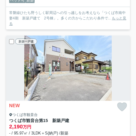
ペット可
新築
常磐線ひたち野うしく駅周辺への引っ越しをお考えなら「つくば市南中
妻4期 新築戸建て 2号棟」。多くの方からこだわり条件で...
もっと見
る
新築一戸建
NEW
つくば市観音台
つくば市観音台第15 新築戸建
2,190
万円
- / 95.97㎡ / 3LDK＋S(納戸) /新築