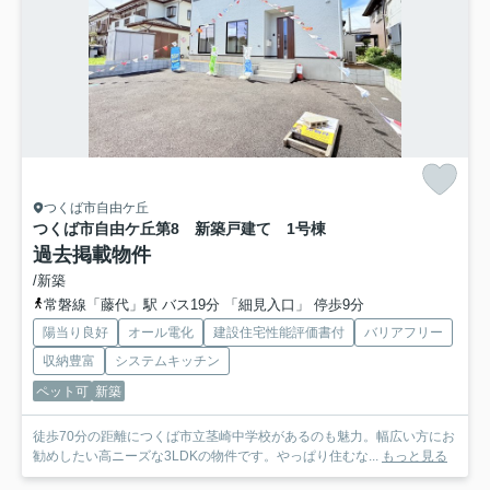
つくば市自由ケ丘
つくば市自由ケ丘第8 新築戸建て 1号棟
過去掲載物件
/新築
常磐線「藤代」駅 バス19分 「細見入口」 停歩9分
陽当り良好
オール電化
建設住宅性能評価書付
バリアフリー
収納豊富
システムキッチン
ペット可
新築
徒歩70分の距離につくば市立茎崎中学校があるのも魅力。幅広い方にお
勧めしたい高ニーズな3LDKの物件です。やっぱり住むな...
もっと見る