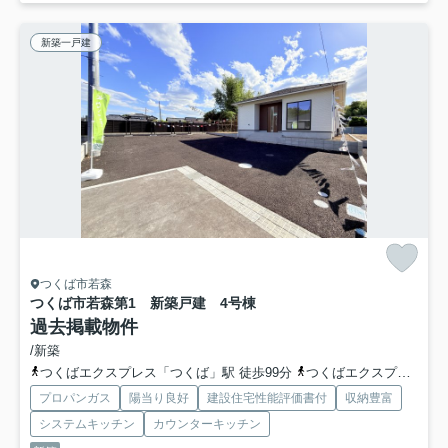
新築一戸建
つくば市若森
つくば市若森第1 新築戸建 4号棟
過去掲載物件
/新築
つくばエクスプレス「つくば」駅 徒歩99分
つくばエクスプレス「研究学園」駅 徒歩99分
プロパンガス
陽当り良好
建設住宅性能評価書付
収納豊富
システムキッチン
カウンターキッチン