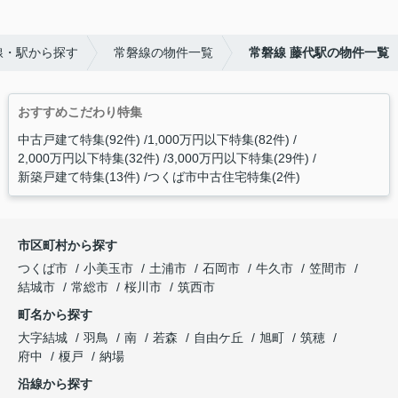
線・駅から探す
常磐線の物件一覧
常磐線 藤代駅の物件一覧
おすすめこだわり特集
中古戸建て特集(92件)
1,000万円以下特集(82件)
2,000万円以下特集(32件)
3,000万円以下特集(29件)
新築戸建て特集(13件)
つくば市中古住宅特集(2件)
市区町村から探す
つくば市
小美玉市
土浦市
石岡市
牛久市
笠間市
結城市
常総市
桜川市
筑西市
町名から探す
大字結城
羽鳥
南
若森
自由ケ丘
旭町
筑穂
府中
榎戸
納場
沿線から探す