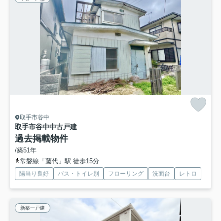
取手市谷中
取手市谷中中古戸建
過去掲載物件
/築51年
常磐線「藤代」駅 徒歩15分
陽当り良好
バス・トイレ別
フローリング
洗面台
レトロ
新築一戸建