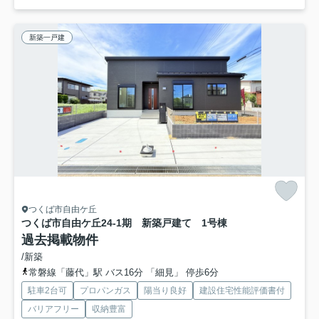
新築一戸建
つくば市自由ケ丘
つくば市自由ケ丘24-1期 新築戸建て 1号棟
過去掲載物件
/新築
常磐線「藤代」駅 バス16分 「細見」 停歩6分
駐車2台可
プロパンガス
陽当り良好
建設住宅性能評価書付
バリアフリー
収納豊富