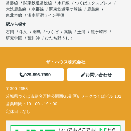
常磐線
関東鉄道常総線
水戸線
つくばエクスプレス
大洗鹿島線
水郡線
関東鉄道竜ケ崎線
鹿島線
東北本線
湘南新宿ライン宇須
駅から探す
石岡
牛久
羽鳥
つくば
高浜
土浦
龍ケ崎市
研究学園
荒川沖
ひたち野うしく
ザ・ハウス株式会社
029-896-7990
お問い合わせ
〒300-2655
茨城県つくば市島名万博公園西G5街区6 ワークつくばビル 102
営業時間：
10：00～19：00
定休日：
なし