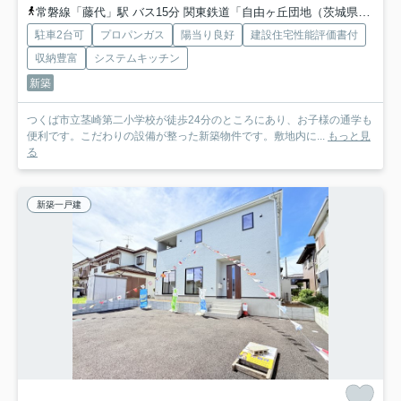
常磐線「藤代」駅 バス15分 関東鉄道「自由ヶ丘団地（茨城県）」 停歩7分
駐車2台可
プロパンガス
陽当り良好
建設住宅性能評価書付
収納豊富
システムキッチン
新築
つくば市立茎崎第二小学校が徒歩24分のところにあり、お子様の通学も
便利です。こだわりの設備が整った新築物件です。敷地内に...
もっと見
る
新築一戸建