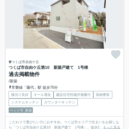
つくば市自由ケ丘
つくば市自由ケ丘第10 新築戸建て 1号棟
過去掲載物件
/新築
常磐線「藤代」駅 徒歩70分
陽当り良好
オール電化
建設住宅性能評価書付
収納豊富
システムキッチン
カウンターキッチン
ペット可
新築
こだわりで選びたい方におすすめ。つくば市エリアで住まいをお探しな
ら「つくば市自由ケ丘第10 新築戸建て 1号棟」。徒歩2...
もっと見る