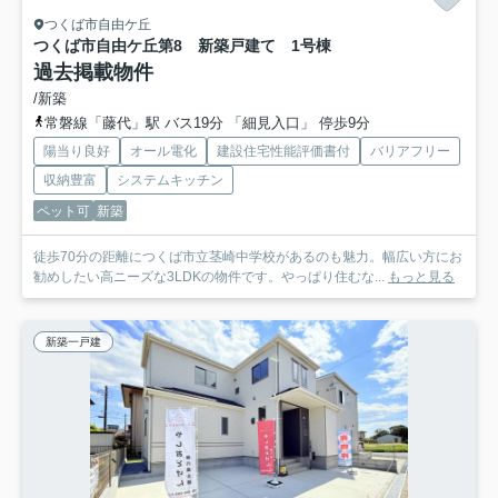
つくば市自由ケ丘
つくば市自由ケ丘第8 新築戸建て 1号棟
過去掲載物件
/新築
常磐線「藤代」駅 バス19分 「細見入口」 停歩9分
陽当り良好
オール電化
建設住宅性能評価書付
バリアフリー
収納豊富
システムキッチン
ペット可
新築
徒歩70分の距離につくば市立茎崎中学校があるのも魅力。幅広い方にお
勧めしたい高ニーズな3LDKの物件です。やっぱり住むな...
もっと見る
新築一戸建