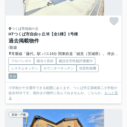
つくば市自由ケ丘
HTつくば市自由ヶ丘Ⅶ【全1棟】
1号棟
過去掲載物件
/新築
常磐線「藤代」駅 バス14分 関東鉄道「細見（茨城県）」 停歩7分
プロパンガス
陽当り良好
建設住宅性能評価書付
システムキッチン
カウンターキッチン
浴室乾燥機
新築
小学校が十分通学できる範囲にあります。つくば市立茎崎第二小学校が
徒歩40分です。南向きの物件に住んでみませんか。こちらか...
もっと見
る
新築一戸建