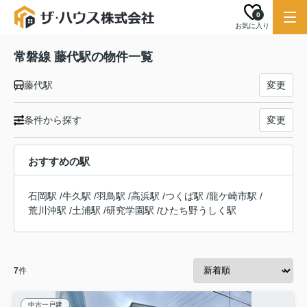
0
お気に入り
常磐線 藤代駅の物件一覧
藤代駅
変更
条件から探す
変更
おすすめの駅
石岡駅
/
牛久駅
/
羽鳥駅
/
高浜駅
/
つくば駅
/
龍ケ崎市駅
/
荒川沖駅
/
土浦駅
/
研究学園駅
/
ひたち野うしく駅
7
件
中古一戸建