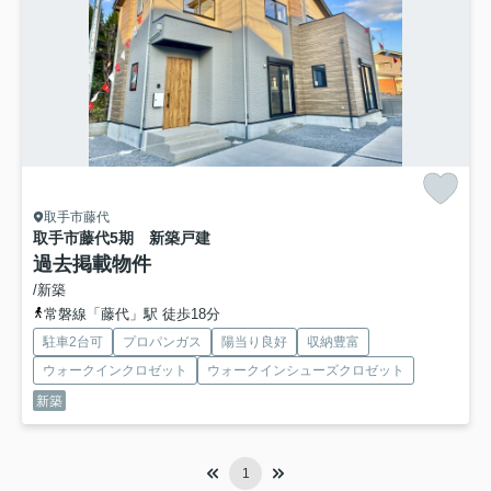
取手市藤代
取手市藤代5期 新築戸建
過去掲載物件
/新築
常磐線「藤代」駅 徒歩18分
駐車2台可
プロパンガス
陽当り良好
収納豊富
ウォークインクロゼット
ウォークインシューズクロゼット
新築
1