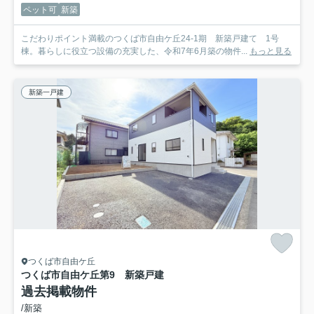
ペット可
新築
こだわりポイント満載のつくば市自由ケ丘24-1期 新築戸建て 1号
棟。暮らしに役立つ設備の充実した、令和7年6月築の物件...
もっと見る
新築一戸建
つくば市自由ケ丘
つくば市自由ケ丘第9 新築戸建
過去掲載物件
/新築