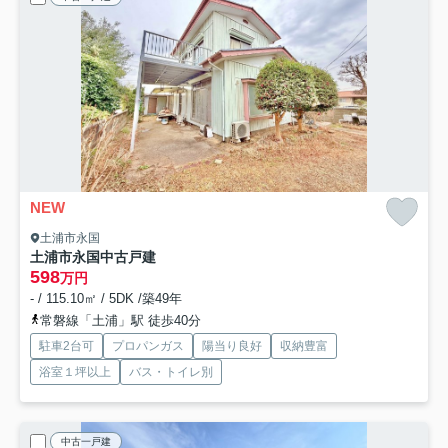
NEW
土浦市永国
土浦市永国中古戸建
598
万円
- / 115.10㎡ / 5DK /築49年
常磐線「土浦」駅 徒歩40分
駐車2台可
プロパンガス
陽当り良好
収納豊富
浴室１坪以上
バス・トイレ別
中古一戸建