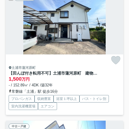
土浦市蓮河原町
【田んぼ付き転用不可】土浦市蓮河原町 建物二棟
1,500
万円
- / 152.89㎡ / 4DK /築32年
常磐線「土浦」駅 徒歩16分
プロパンガス
収納豊富
浴室１坪以上
バス・トイレ別
室内洗濯機置場
エアコン
中古一戸建