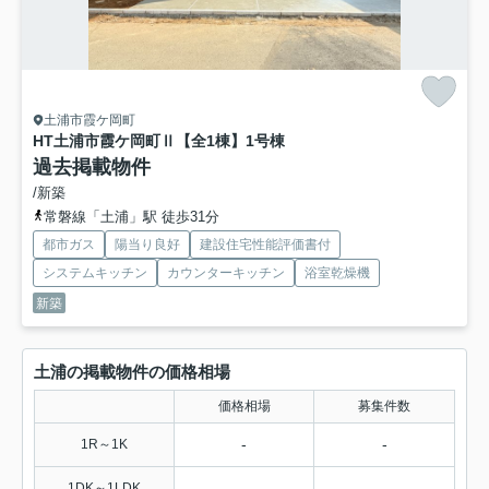
土浦市霞ケ岡町
HT土浦市霞ケ岡町Ⅱ【全1棟】
1号棟
過去掲載物件
/新築
常磐線「土浦」駅 徒歩31分
都市ガス
陽当り良好
建設住宅性能評価書付
システムキッチン
カウンターキッチン
浴室乾燥機
新築
土浦の掲載物件の価格相場
価格相場
募集件数
-
-
1R～1K
-
-
1DK～1LDK