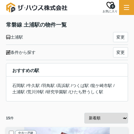
0
お気に入り
常磐線 土浦駅の物件一覧
土浦駅
変更
条件から探す
変更
おすすめの駅
石岡駅
/
牛久駅
/
羽鳥駅
/
高浜駅
/
つくば駅
/
龍ケ崎市駅
/
土浦駅
/
荒川沖駅
/
研究学園駅
/
ひたち野うしく駅
15
件
中古一戸建