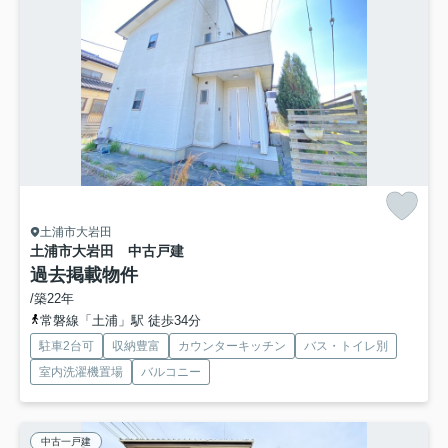
土浦市大岩田
土浦市大岩田 中古戸建
過去掲載物件
/築22年
常磐線「土浦」駅 徒歩34分
駐車2台可
収納豊富
カウンターキッチン
バス・トイレ別
室内洗濯機置場
バルコニー
中古一戸建