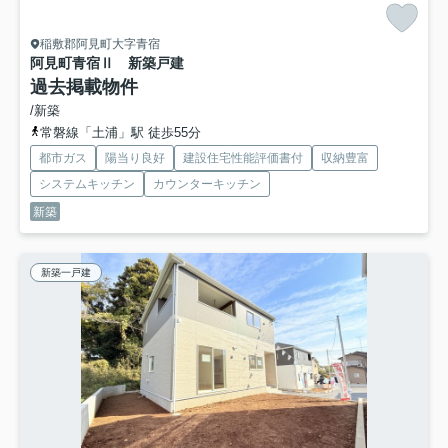
稲敷郡阿見町大字青宿
阿見町青宿Ⅱ 新築戸建
過去掲載物件
/新築
常磐線「土浦」駅 徒歩55分
都市ガス
陽当り良好
建設住宅性能評価書付
収納豊富
システムキッチン
カウンターキッチン
新築
新築一戸建