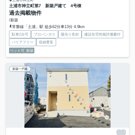
土浦市神立町
土浦市神立町第7 新築戸建て 4号棟
過去掲載物件
/新築
常磐線「土浦」駅 徒歩62分車13分 4.9km
駐車2台可
プロパンガス
陽当り良好
建設住宅性能評価書付
バリアフリー
収納豊富
ペット可
新築
新築一戸建