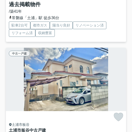
過去掲載物件
/築41年
常磐線「土浦」駅 徒歩36分
駐車2台可
都市ガス
陽当り良好
リノベーション済
リフォーム済
収納豊富
中古一戸建
土浦市板谷
土浦市板谷中古戸建