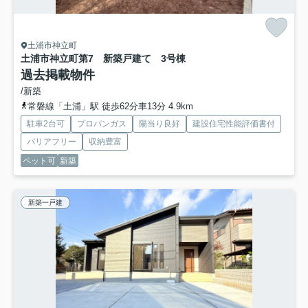
土浦市神立町
土浦市神立町第7 新築戸建て 3号棟
過去掲載物件
/新築
常磐線「土浦」駅 徒歩62分車13分 4.9km
駐車2台可
プロパンガス
陽当り良好
建設住宅性能評価書付
バリアフリー
収納豊富
ペット可
新築
新築一戸建