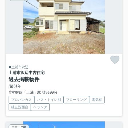
土浦市沢辺
土浦市沢辺中古住宅
過去掲載物件
/築31年
常磐線「土浦」駅 徒歩99分
プロパンガス
バス・トイレ別
フローリング
電気有
独立洗面台
ベランダ
中古一戸建