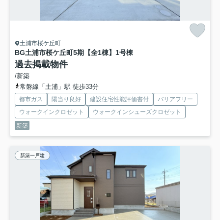
土浦市桜ケ丘町
BG土浦市桜ケ丘町5期【全1棟】
1号棟
過去掲載物件
/新築
常磐線「土浦」駅 徒歩33分
都市ガス
陽当り良好
建設住宅性能評価書付
バリアフリー
ウォークインクロゼット
ウォークインシューズクロゼット
新築
新築一戸建