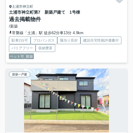
土浦市神立町
土浦市神立町第7 新築戸建て 1号棟
過去掲載物件
/新築
常磐線「土浦」駅 徒歩62分車13分 4.9km
駐車2台可
プロパンガス
陽当り良好
建設住宅性能評価書付
バリアフリー
収納豊富
ペット可
新築
新築一戸建