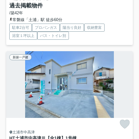
過去掲載物件
/築42年
常磐線「土浦」駅 徒歩60分
駐車2台可
プロパンガス
陽当り良好
収納豊富
浴室１坪以上
バス・トイレ別
新築一戸建
土浦市中高津
HT土浦市中高津Ⅲ【全1棟】
1号棟