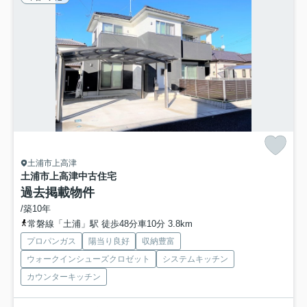
土浦市上高津
土浦市上高津中古住宅
過去掲載物件
/築10年
常磐線「土浦」駅 徒歩48分車10分 3.8km
プロパンガス
陽当り良好
収納豊富
ウォークインシューズクロゼット
システムキッチン
カウンターキッチン