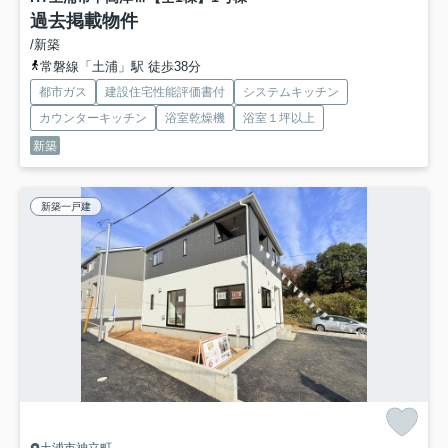
過去掲載物件
/新築
常磐線「土浦」駅 徒歩38分
都市ガス
建設住宅性能評価書付
システムキッチン
カウンターキッチン
浴室乾燥機
浴室１坪以上
新築
新築一戸建