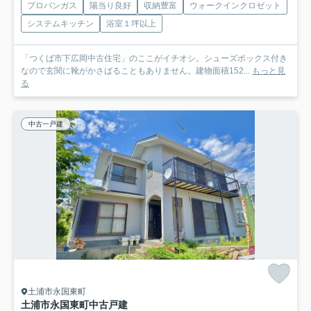
プロパンガス
陽当り良好
収納豊富
ウォークインクロゼット
システムキッチン
浴室１坪以上
「つくば市下広岡中古住宅」のここがイチオシ。シューズボックス付き
なので玄関に靴がかさばることもありません。建物面積152...
もっと見
る
中古一戸建
土浦市永国東町
土浦市永国東町中古戸建