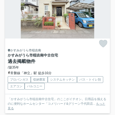
かすみがうら市稲吉南
かすみがうら市稲吉南中古住宅
過去掲載物件
/築35年
常磐線「神立」駅 徒歩16分
プロパンガス
収納豊富
システムキッチン
バス・トイレ別
エアコン
バルコニー
「かすみがうら市稲吉南中古住宅」のここがイチオシ。日用品を揃える
のに便利なホームセンター「コメリハード&グリーン千代田店...
もっと
見る