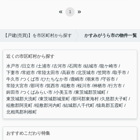
1
【戸建(売買)】を市区町村から探す
かすみがうら市の物件一覧
近くの市区町村から探す
水戸市
日立市
土浦市
古河市
石岡市
結城市
龍ケ崎市
下妻市
常総市
常陸太田市
高萩市
北茨城市
笠間市
取手市
牛久市
つくば市
ひたちなか市
鹿嶋市
潮来市
守谷市
常陸大宮市
那珂市
筑西市
稲敷市
桜川市
神栖市
行方市
鉾田市
つくばみらい市
小美玉市
東茨城郡茨城町
東茨城郡大洗町
東茨城郡城里町
那珂郡東海村
久慈郡大子町
稲敷郡阿見町
稲敷郡河内町
結城郡八千代町
猿島郡五霞町
北相馬郡利根町
おすすめこだわり特集