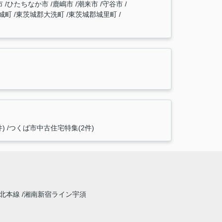
市
ひたちなか市
鹿嶋市
潮来市
守谷市
城町
東茨城郡大洗町
東茨城郡城里町
)
つくば市中古住宅特集(2件)
北本線
湘南新宿ライン宇須