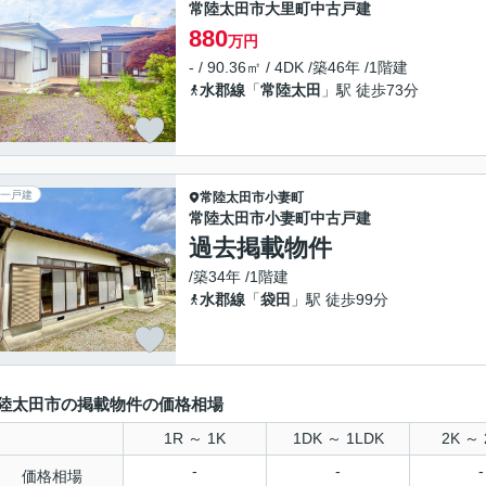
常陸太田市大里町中古戸建
880
万円
- / 90.36㎡ / 4DK /築46年 /1階建
水郡線
「
常陸太田
」駅 徒歩73分
一戸建
常陸太田市
小妻町
常陸太田市小妻町中古戸建
過去掲載物件
/築34年 /1階建
水郡線
「
袋田
」駅 徒歩99分
陸太田市の掲載物件の価格相場
1R ～ 1K
1DK ～ 1LDK
2K ～ 
-
-
-
価格相場