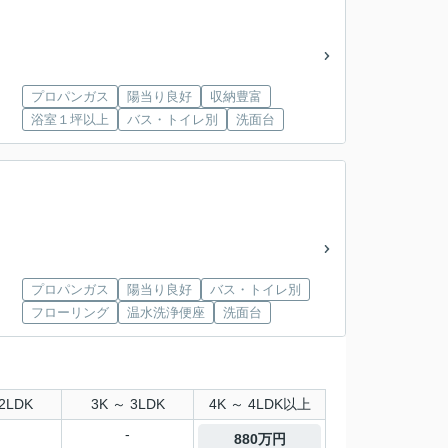
プロパンガス
陽当り良好
収納豊富
浴室１坪以上
バス・トイレ別
洗面台
プロパンガス
陽当り良好
バス・トイレ別
フローリング
温水洗浄便座
洗面台
2LDK
3K ～ 3LDK
4K ～ 4LDK以上
-
880万円