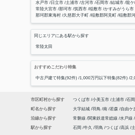
水戸市
日立市
土浦市
古河市
石岡市
結城市
龍ケ
常陸大宮市
那珂市
筑西市
稲敷市
かすみがうら市
那珂郡東海村
久慈郡大子町
稲敷郡阿見町
稲敷郡
同じエリアにある駅から探す
常陸太田
おすすめこだわり特集
中古戸建て特集(92件)
1,000万円以下特集(82件)
2
市区町村から探す
つくば市
小美玉市
土浦市
石岡
町名から探す
大字結城
羽鳥
南
若森
自由ケ
沿線から探す
常磐線
関東鉄道常総線
水戸線
駅から探す
石岡
牛久
羽鳥
つくば
高浜