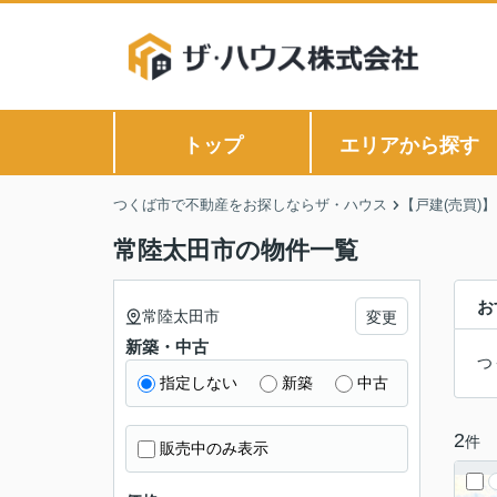
トップ
エリアから探す
つくば市で不動産をお探しならザ・ハウス
【戸建(売買)
常陸太田市の物件一覧
お
常陸太田市
変更
新築・中古
つ
指定しない
新築
中古
2
件
販売中のみ表示