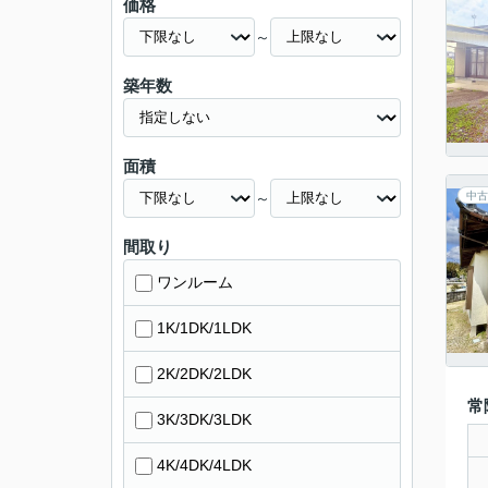
価格
～
築年数
面積
～
中古
間取り
ワンルーム
1K/1DK/1LDK
2K/2DK/2LDK
常
3K/3DK/3LDK
4K/4DK/4LDK