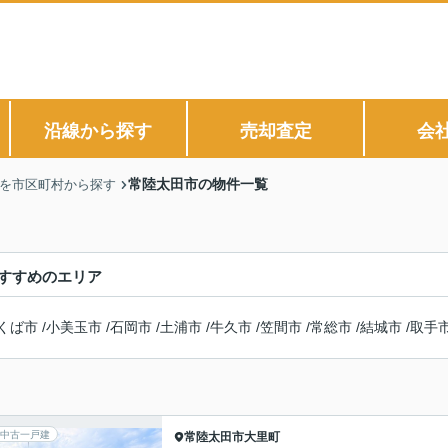
沿線から探す
売却査定
会
常陸太田市の物件一覧
】を市区町村から探す
すすめのエリア
くば市
/
小美玉市
/
石岡市
/
土浦市
/
牛久市
/
笠間市
/
常総市
/
結城市
/
取手
中古一戸建
常陸太田市
大里町