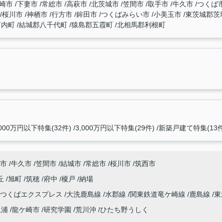
崎市
下妻市
常総市
高萩市
北茨城市
笠間市
取手市
牛久市
つくば
桜川市
神栖市
行方市
鉾田市
つくばみらい市
小美玉市
東茨城郡茨
河内町
結城郡八千代町
猿島郡五霞町
北相馬郡利根町
,000万円以下特集(32件)
3,000万円以下特集(29件)
新築戸建て特集(13件
市
牛久市
笠間市
結城市
常総市
桜川市
筑西市
丘
旭町
筑穂
府中
榎戸
納場
つくばエクスプレス
大洗鹿島線
水郡線
関東鉄道竜ケ崎線
鹿島線
東
土浦
龍ケ崎市
研究学園
荒川沖
ひたち野うしく