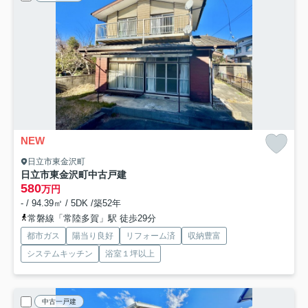
NEW
日立市東金沢町
日立市東金沢町中古戸建
580
万円
- / 94.39㎡ / 5DK /築52年
常磐線「常陸多賀」駅 徒歩29分
都市ガス
陽当り良好
リフォーム済
収納豊富
システムキッチン
浴室１坪以上
中古一戸建