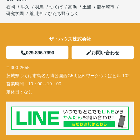
石岡
牛久
羽鳥
つくば
高浜
土浦
龍ケ崎市
研究学園
荒川沖
ひたち野うしく
ザ・ハウス株式会社
029-896-7990
お問い合わせ
〒300-2655
茨城県つくば市島名万博公園西G5街区6 ワークつくばビル 102
営業時間：
10：00～19：00
定休日：
なし