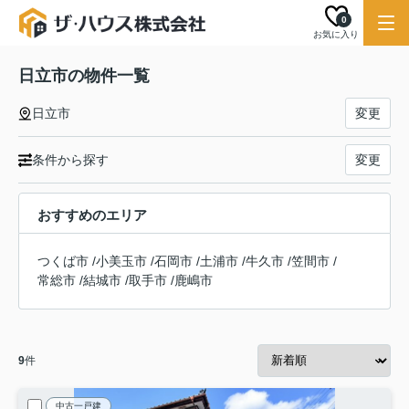
0
お気に入り
日立市の物件一覧
日立市
変更
条件から探す
変更
おすすめのエリア
つくば市
/
小美玉市
/
石岡市
/
土浦市
/
牛久市
/
笠間市
/
常総市
/
結城市
/
取手市
/
鹿嶋市
9
件
中古一戸建