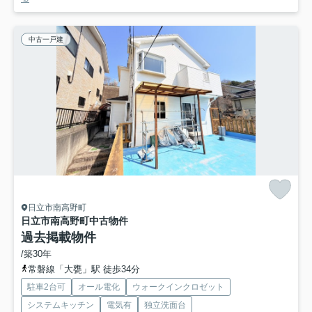
中古一戸建
日立市南高野町
日立市南高野町中古物件
過去掲載物件
/築30年
常磐線「大甕」駅 徒歩34分
駐車2台可
オール電化
ウォークインクロゼット
システムキッチン
電気有
独立洗面台