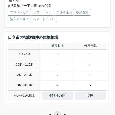
/築37年
常磐線「十王」駅 徒歩99分
プロパンガス
リフォーム済
二世帯住宅
収納豊富
浴室１坪以上
バス・トイレ別
日立市の掲載物件の価格相場
価格相場
募集件数
-
-
1R～1K
-
-
1DK～1LDK
-
-
2K～2LDK
-
-
3K～3LDK
647.6万円
5件
4K～4LDK以上