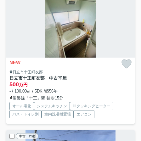
NEW
日立市十王町友部
日立市十王町友部 中古平屋
500
万円
- / 100.00㎡ / 5DK /築56年
常磐線「十王」駅 徒歩15分
オール電化
システムキッチン
IHクッキングヒーター
バス・トイレ別
室内洗濯機置場
エアコン
中古一戸建