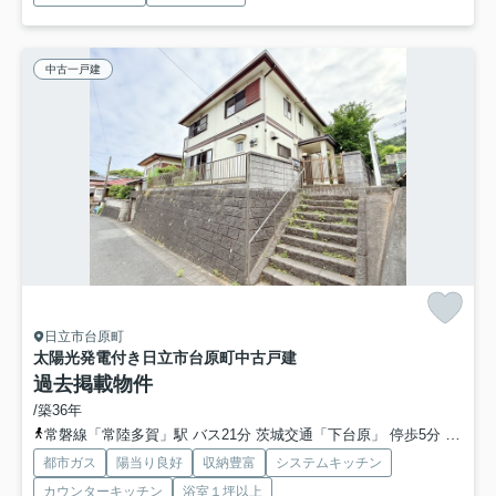
中古一戸建
日立市台原町
太陽光発電付き日立市台原町中古戸建
過去掲載物件
/築36年
常磐線「常陸多賀」駅 バス21分 茨城交通「下台原」 停歩5分
常磐線
都市ガス
陽当り良好
収納豊富
システムキッチン
カウンターキッチン
浴室１坪以上