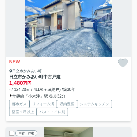
NEW
日立市かみあい町
日立市かみあい町中古戸建
1,480
万円
- / 124.20㎡ / 4LDK＋S(納戸) /築30年
常磐線「小木津」駅 徒歩32分
都市ガス
リフォーム済
収納豊富
システムキッチン
浴室１坪以上
バス・トイレ別
中古一戸建