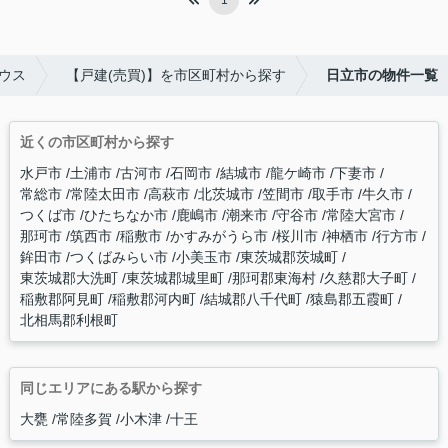
1
ウス
【戸建(売買)】を市区町村から探す
日立市の物件一覧
近くの市区町村から探す
水戸市
土浦市
古河市
石岡市
結城市
龍ケ崎市
下妻市
常総市
常陸太田市
高萩市
北茨城市
笠間市
取手市
牛久市
つくば市
ひたちなか市
鹿嶋市
潮来市
守谷市
常陸大宮市
那珂市
筑西市
稲敷市
かすみがうら市
桜川市
神栖市
行方市
鉾田市
つくばみらい市
小美玉市
東茨城郡茨城町
東茨城郡大洗町
東茨城郡城里町
那珂郡東海村
久慈郡大子町
稲敷郡阿見町
稲敷郡河内町
結城郡八千代町
猿島郡五霞町
北相馬郡利根町
同じエリアにある駅から探す
大甕
常陸多賀
小木津
十王