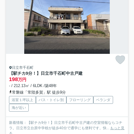
日立市千石町
【駅チカ9分！】日立市千石町中古戸建
198
万円
- / 212.13㎡ / 6LDK /築48年
常磐線「常陸多賀」駅 徒歩9分
浴室１坪以上
バス・トイレ別
フローリング
ベランダ
海が近い
新着情報：【駅チカ9分！】日立市千石町中古戸建の空室情報ならコチ
ラ。日立市立台原中学校が徒歩40分で通学にも便利です。快...
もっと見
る