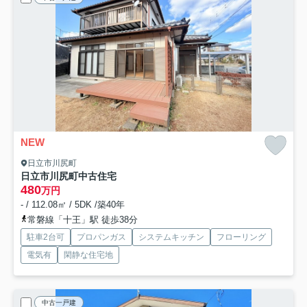
NEW
日立市川尻町
日立市川尻町中古住宅
480
万円
- / 112.08㎡ / 5DK /築40年
常磐線「十王」駅 徒歩38分
駐車2台可
プロパンガス
システムキッチン
フローリング
電気有
閑静な住宅地
中古一戸建