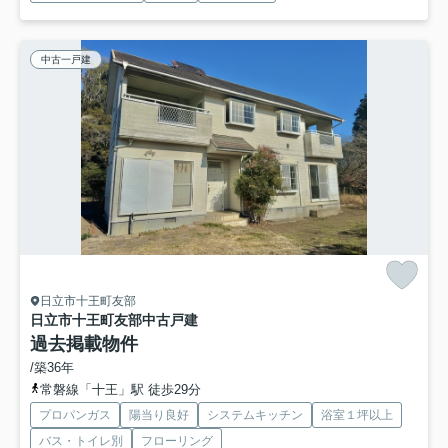
中古一戸建
日立市十王町友部
日立市十王町友部中古戸建
過去掲載物件
/築36年
常磐線「十王」駅 徒歩29分
プロパンガス
陽当り良好
システムキッチン
浴室１坪以上
バス・トイレ別
フローリング