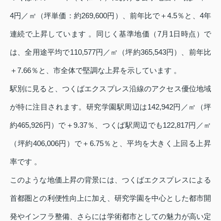
4円／㎡（坪単価：約269,600円）、前年比で＋4.5％と、4年
連続で上昇しています 。同じく基準地価（7月1日時点）で
は、全用途平均で110,577円／㎡（坪約365,543円）、前年比
＋7.66％と、市全体で堅調な上昇を示しています 。
駅別に見ると、つくばエクスプレス沿線のアクセス優位地域
が特に注目されます。研究学園駅周辺は142,942円／㎡（坪
約465,926円）で＋9.37％、つくば駅周辺でも122,817円／㎡
（坪約406,006円）で＋6.75％と、平均を大きく上回る上昇
率です 。
このような地価上昇の背景には、つくばエクスプレスによる
首都圏との利便性向上に加え、研究学園を中心とした都市開
発やインフラ整備、さらには学術都市としての魅力が高い定