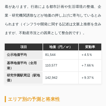
着があります。行政による都市計画や生活環境の整備、企
業・研究機関誘致などが地価の押し上げに寄与しているとみ
られます（インフラや開発に関する記述は文脈上推察を含み
ますが、不動産市況との因果として整合的です）。
項目
地価（円／㎡）
変動率
公示地価平均
81,544
＋4.5％
基準地価平均（全用
110,577
＋7.66％
途）
研究学園駅周辺（駅地
142,942
＋9.37％
価）
エリア別の予測と将来性