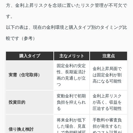
方、金利上昇リスクを念頭に置いたリスク管理が不可欠で
す。
以下の表は、現在の金利環境と購入タイプ別のタイミング比
較です（参考）
購入タイプ
主なメリット
注意点
固定金利の安定
金利上昇局面で
性、長期返済計
実需（住宅取得）
は固定金利が割
画の見通しが立
高になる可能性
つ
変動金利で初期
金利上昇リスク
投資目的
負担を抑えられ
が高く、収益を
る
圧迫する可能性
将来金利が低下
手数料や審査負
した場合、見直
担が発生するた
借り換え検討
しで負担軽減可
めコスト計算が