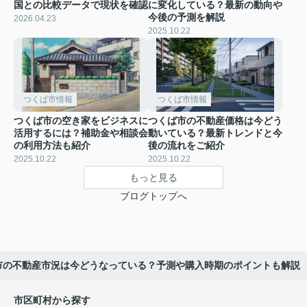
国との比較データで現状を確認
に変化している？最新の動向や
今後の予測を解説
2026.04.23
2025.10.22
つくば市情報
つくば市情報
つくば市の空き家をビジネスに
つくば市の不動産価格は今どう
活用するには？補助金や相談会
動いている？最新トレンドと今
の利用方法も紹介
後の流れをご紹介
2025.10.22
2025.10.22
もっと見る
ブログトップへ
市の不動産市況は今どうなっている？予測や購入時期のポイントも解説
市区町村から探す