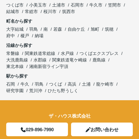
つくば市
小美玉市
土浦市
石岡市
牛久市
笠間市
結城市
常総市
桜川市
筑西市
町名から探す
大字結城
羽鳥
南
若森
自由ケ丘
旭町
筑穂
府中
榎戸
納場
沿線から探す
常磐線
関東鉄道常総線
水戸線
つくばエクスプレス
大洗鹿島線
水郡線
関東鉄道竜ケ崎線
鹿島線
東北本線
湘南新宿ライン宇須
駅から探す
石岡
牛久
羽鳥
つくば
高浜
土浦
龍ケ崎市
研究学園
荒川沖
ひたち野うしく
ザ・ハウス株式会社
029-896-7990
お問い合わせ