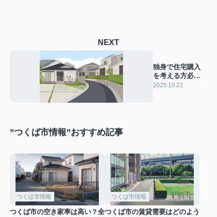
NEXT
独身で住宅購入
を考える方必
見！住宅ローン
2025.10.22
の注意点も紹介
”つくば市情報”おすすめ記事
つくば市情報
つくば市情報
つくば市の空き家率は高い？全
つくば市の賃貸需要はどのよう