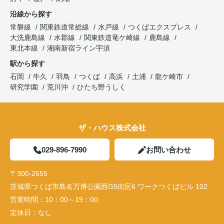
沿線から探す
常磐線
関東鉄道常総線
水戸線
つくばエクスプレス
大洗鹿島線
水郡線
関東鉄道竜ケ崎線
鹿島線
東北本線
湘南新宿ライン宇須
駅から探す
石岡
牛久
羽鳥
つくば
高浜
土浦
龍ケ崎市
研究学園
荒川沖
ひたち野うしく
ザ・ハウス株式会社
029-896-7990
お問い合わせ
〒300-2655
茨城県つくば市島名万博公園西G5街区6 ワークつくばビル 102
営業時間：
10：00～19：00
定休日：
なし