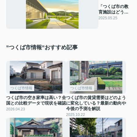
「つくば市の教
育施設はどうな
っている？詳し
2025.05.25
く解説」
”つくば市情報”おすすめ記事
つくば市情報
つくば市情報
つくば市の空き家率は高い？全
つくば市の賃貸需要はどのよう
国との比較データで現状を確認
に変化している？最新の動向や
今後の予測を解説
2026.04.23
2025.10.22