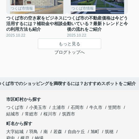
つくば市情報
つくば市情報
つくば市の空き家をビジネスに
つくば市の不動産価格は今どう
活用するには？補助金や相談会
動いている？最新トレンドと今
の利用方法も紹介
後の流れをご紹介
2025.10.22
2025.10.22
もっと見る
ブログトップへ
つくば市でのショッピングを満喫するには？おすすめスポットをご紹介
市区町村から探す
つくば市
小美玉市
土浦市
石岡市
牛久市
笠間市
結城市
常総市
桜川市
筑西市
町名から探す
大字結城
羽鳥
南
若森
自由ケ丘
旭町
筑穂
府中
榎戸
納場