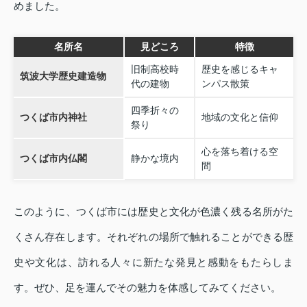
めました。
名所名
見どころ
特徴
旧制高校時
歴史を感じるキャ
筑波大学歴史建造物
代の建物
ンパス散策
四季折々の
つくば市内神社
地域の文化と信仰
祭り
心を落ち着ける空
つくば市内仏閣
静かな境内
間
このように、つくば市には歴史と文化が色濃く残る名所がた
くさん存在します。それぞれの場所で触れることができる歴
史や文化は、訪れる人々に新たな発見と感動をもたらしま
す。ぜひ、足を運んでその魅力を体感してみてください。