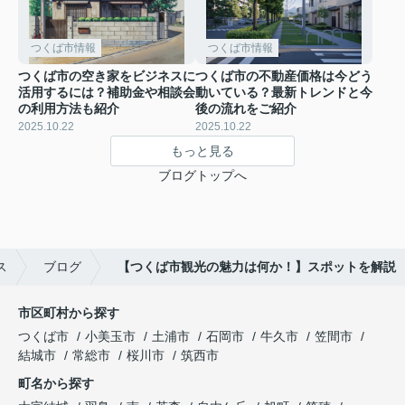
つくば市情報
つくば市情報
つくば市の空き家をビジネスに
つくば市の不動産価格は今どう
活用するには？補助金や相談会
動いている？最新トレンドと今
の利用方法も紹介
後の流れをご紹介
2025.10.22
2025.10.22
もっと見る
ブログトップへ
ス
ブログ
【つくば市観光の魅力は何か！】スポットを解説
市区町村から探す
つくば市
小美玉市
土浦市
石岡市
牛久市
笠間市
結城市
常総市
桜川市
筑西市
町名から探す