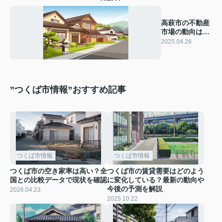
高萩市の不動産
市場の動向は？
売却のポイント
2025.04.26
を解説
”つくば市情報”おすすめ記事
つくば市情報
つくば市情報
つくば市の空き家率は高い？全
つくば市の賃貸需要はどのよう
国との比較データで現状を確認
に変化している？最新の動向や
今後の予測を解説
2026.04.23
2025.10.22