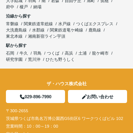
大字結城
羽鳥
南
若森
自由ケ丘
旭町
筑穂
府中
榎戸
納場
沿線から探す
常磐線
関東鉄道常総線
水戸線
つくばエクスプレス
大洗鹿島線
水郡線
関東鉄道竜ケ崎線
鹿島線
東北本線
湘南新宿ライン宇須
駅から探す
石岡
牛久
羽鳥
つくば
高浜
土浦
龍ケ崎市
研究学園
荒川沖
ひたち野うしく
ザ・ハウス株式会社
029-896-7990
お問い合わせ
〒300-2655
茨城県つくば市島名万博公園西G5街区6 ワークつくばビル 102
営業時間：
10：00～19：00