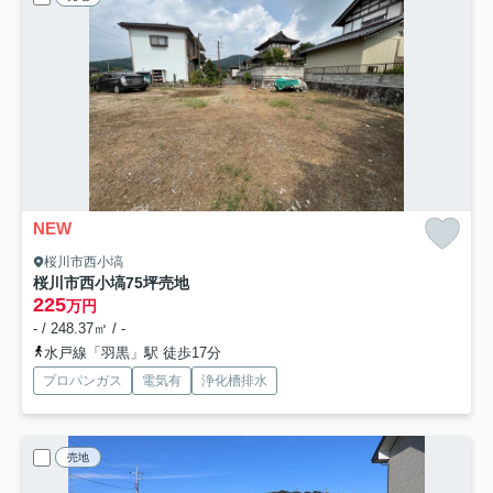
NEW
桜川市西小塙
桜川市西小塙75坪売地
225
万円
- / 248.37㎡ / -
水戸線「羽黒」駅 徒歩17分
プロパンガス
電気有
浄化槽排水
売地