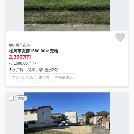
桜川市友部
桜川市友部1580.00㎡売地
2,390
万円
- / 1580.00㎡ / -
水戸線「羽黒」駅 徒歩2分
プロパンガス
電気有
浄化槽排水
売地