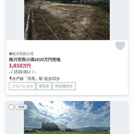
桜川市西小塙
桜川市西小塙1610万円売地
1,610
万円
- / 1519.00㎡ / -
水戸線「羽黒」駅 徒歩22分
プロパンガス
電気有
浄化槽排水
売地