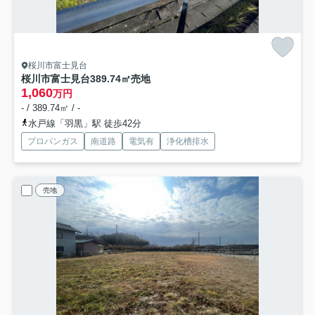
桜川市富士見台
桜川市富士見台389.74㎡売地
1,060
万円
- / 389.74㎡ / -
水戸線「羽黒」駅 徒歩42分
プロパンガス
南道路
電気有
浄化槽排水
売地