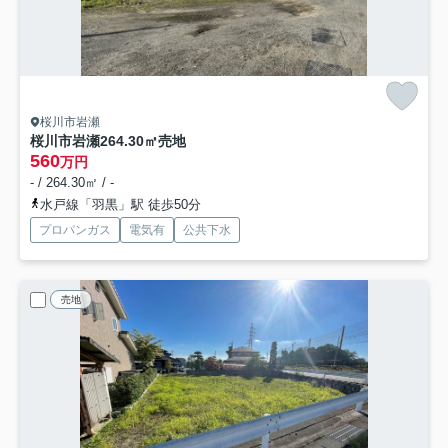
桜川市岩瀬
桜川市岩瀬264.30㎡売地
560
万円
- / 264.30㎡ / -
水戸線「羽黒」駅 徒歩50分
プロパンガス
電気有
公共下水
売地