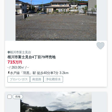
桜川市富士見台
桜川市富士見台4丁目79坪売地
715
万円
- / 263.00㎡ / -
水戸線「羽黒」駅 徒歩40分車7分 3.2km
プロパンガス
南道路
浄化槽排水
売地