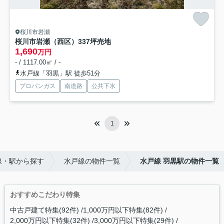
桜川市岩瀬
桜川市岩瀬（西区）337坪売地
1,690
万円
- / 1117.00㎡ / -
水戸線「羽黒」駅 徒歩51分
プロパンガス
南道路
公共下水
1
線・駅から探す
水戸線の物件一覧
水戸線 羽黒駅の物件一覧
おすすめこだわり特集
中古戸建て特集(92件)
1,000万円以下特集(82件)
2,000万円以下特集(32件)
3,000万円以下特集(29件)