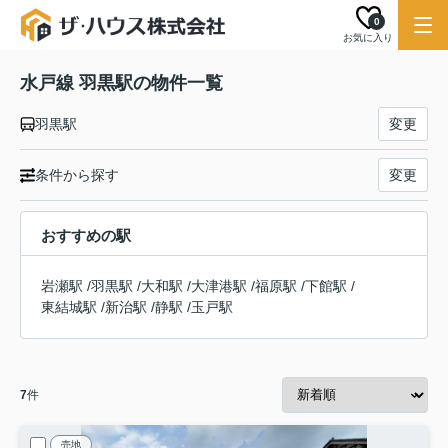
0
お気に入り
水戸線 羽黒駅の物件一覧
羽黒駅
変更
条件から探す
変更
おすすめの駅
岩瀬駅
/
羽黒駅
/
大和駅
/
大津港駅
/
福原駅
/
下館駅
/
東結城駅
/
新治駅
/
静駅
/
玉戸駅
7
件
売地