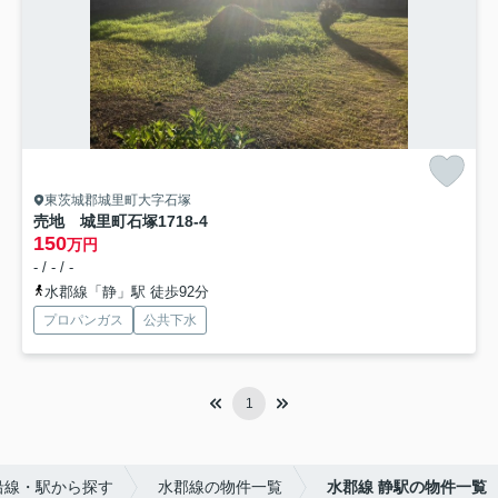
東茨城郡城里町大字石塚
売地 城里町石塚1718-4
150
万円
- / - / -
水郡線「静」駅 徒歩92分
プロパンガス
公共下水
1
沿線・駅から探す
水郡線の物件一覧
水郡線 静駅の物件一覧