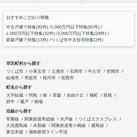
おすすめこだわり特集
中古戸建て特集(92件)
1,000万円以下特集(82件)
2,000万円以下特集(32件)
3,000万円以下特集(29件)
新築戸建て特集(13件)
つくば市中古住宅特集(2件)
市区町村から探す
つくば市
小美玉市
土浦市
石岡市
牛久市
笠間市
結城市
常総市
桜川市
筑西市
町名から探す
大字結城
羽鳥
南
若森
自由ケ丘
旭町
筑穂
府中
榎戸
納場
沿線から探す
常磐線
関東鉄道常総線
水戸線
つくばエクスプレス
大洗鹿島線
水郡線
関東鉄道竜ケ崎線
鹿島線
東北本線
湘南新宿ライン宇須