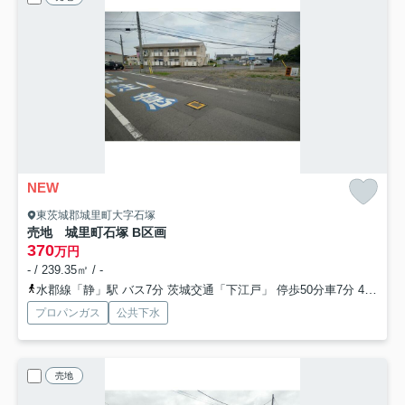
NEW
東茨城郡城里町大字石塚
売地 城里町石塚 B区画
370
万円
- / 239.35㎡ / -
水郡線「静」駅 バス7分 茨城交通「下江戸」 停歩50分車7分 4.0km
プロパンガス
公共下水
売地