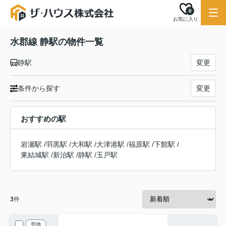
0
お気に入り
水郡線 静駅の物件一覧
静駅
変更
条件から探す
変更
おすすめの駅
岩瀬駅
/
羽黒駅
/
大和駅
/
大津港駅
/
福原駅
/
下館駅
/
東結城駅
/
新治駅
/
静駅
/
玉戸駅
3
件
売地