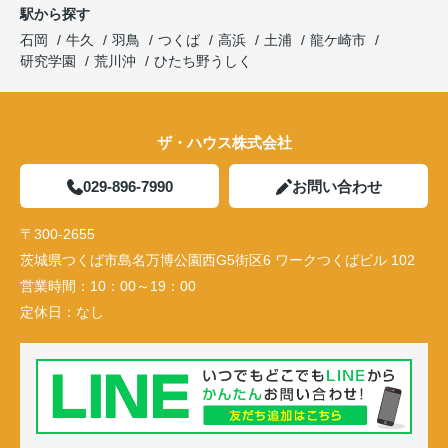
駅から探す
石岡
牛久
羽鳥
つくば
高浜
土浦
龍ケ崎市
研究学園
荒川沖
ひたち野うしく
ザ・ハウス株式会社
029-896-7990
お問い合わせ
〒300-2655
茨城県つくば市島名万博公園西G5街区6 ワークつくばビル 102
営業時間：
10：00～19：00
定休日：
なし