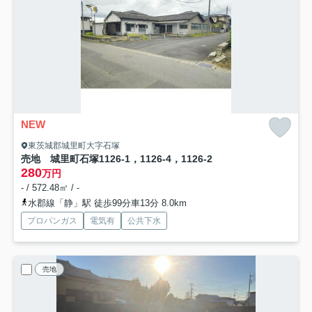
NEW
東茨城郡城里町大字石塚
売地 城里町石塚1126-1，1126-4，1126-2
280
万円
- / 572.48㎡ / -
水郡線「静」駅 徒歩99分車13分 8.0km
プロパンガス
電気有
公共下水
売地