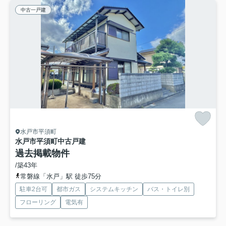
中古一戸建
水戸市平須町
水戸市平須町中古戸建
過去掲載物件
/築43年
常磐線「水戸」駅 徒歩75分
駐車2台可
都市ガス
システムキッチン
バス・トイレ別
フローリング
電気有