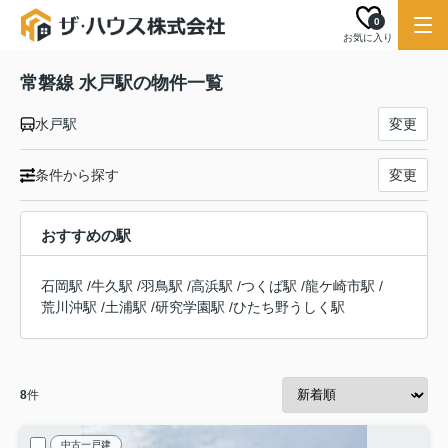
0
お気に入り
常磐線 水戸駅の物件一覧
水戸駅
変更
条件から探す
変更
おすすめの駅
石岡駅
/
牛久駅
/
羽鳥駅
/
高浜駅
/
つくば駅
/
龍ケ崎市駅
/
荒川沖駅
/
土浦駅
/
研究学園駅
/
ひたち野うしく駅
8
件
中古一戸建