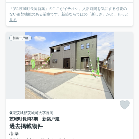
「第1茨城町長岡新築」のここがイチオシ。入浴時間を気にする必要の
ない追焚機能のある浴室です。新築ならではの「新しさ」がと...
もっと
見る
新築一戸建
東茨城郡茨城町大字長岡
茨城町長岡3期 新築戸建
過去掲載物件
/新築