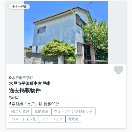
中古一戸建
水戸市平須町
水戸市平須町中古戸建
過去掲載物件
/築41年
常磐線「水戸」駅 徒歩99分
陽当り良好
収納豊富
ウォークインクロゼット
バス・トイレ別
フローリング
電気有