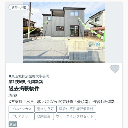
新築一戸建
東茨城郡茨城町大字長岡
第1茨城町長岡新築
過去掲載物件
/新築
常磐線「水戸」駅 バス27分 関東鉄道「矢頭南」 停歩18分車23分 8.6km
プロパンガス
陽当り良好
建設住宅性能評価書付
バリアフリー
収納豊富
ウォークインクロゼット
新築