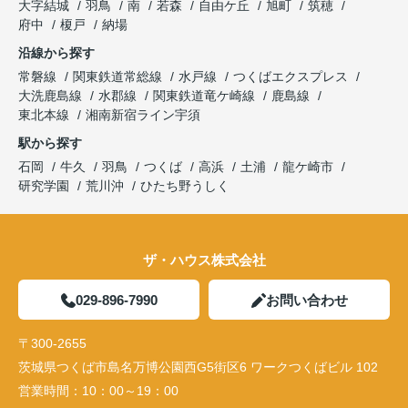
大字結城
羽鳥
南
若森
自由ケ丘
旭町
筑穂
府中
榎戸
納場
沿線から探す
常磐線
関東鉄道常総線
水戸線
つくばエクスプレス
大洗鹿島線
水郡線
関東鉄道竜ケ崎線
鹿島線
東北本線
湘南新宿ライン宇須
駅から探す
石岡
牛久
羽鳥
つくば
高浜
土浦
龍ケ崎市
研究学園
荒川沖
ひたち野うしく
ザ・ハウス株式会社
029-896-7990
お問い合わせ
〒300-2655
茨城県つくば市島名万博公園西G5街区6 ワークつくばビル 102
営業時間：
10：00～19：00