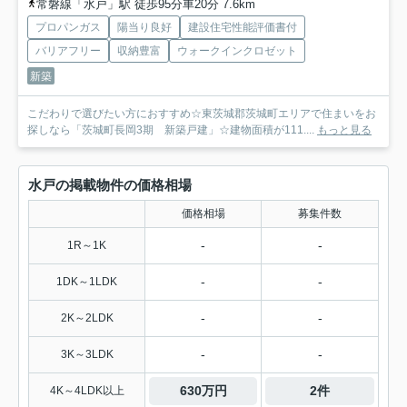
常磐線「水戸」駅 徒歩95分車20分 7.6km
プロパンガス
陽当り良好
建設住宅性能評価書付
バリアフリー
収納豊富
ウォークインクロゼット
新築
こだわりで選びたい方におすすめ☆東茨城郡茨城町エリアで住まいをお
探しなら「茨城町長岡3期 新築戸建」☆建物面積が111....
もっと見る
水戸の掲載物件の価格相場
価格相場
募集件数
-
-
1R～1K
-
-
1DK～1LDK
-
-
2K～2LDK
-
-
3K～3LDK
630万円
2件
4K～4LDK以上