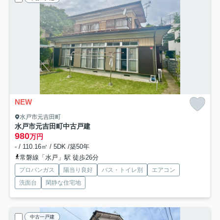
NEW
水戸市元吉田町
水戸市元吉田町中古戸建
980
万円
- / 110.16㎡ / 5DK /築50年
常磐線「水戸」駅 徒歩26分
プロパンガス
陽当り良好
バス・トイレ別
エアコン
洗面台
閑静な住宅地
中古一戸建