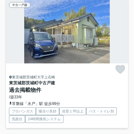
中古一戸建
東茨城郡茨城町大字上石崎
東茨城郡茨城町中古戸建
過去掲載物件
/築33年
常磐線「水戸」駅 徒歩99分
プロパンガス
陽当り良好
浴室１坪以上
バス・トイレ別
洗面台
24時間換気システム