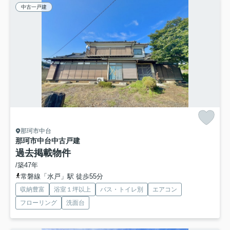
中古一戸建
那珂市中台
那珂市中台中古戸建
過去掲載物件
/築47年
常磐線「水戸」駅 徒歩55分
収納豊富
浴室１坪以上
バス・トイレ別
エアコン
フローリング
洗面台