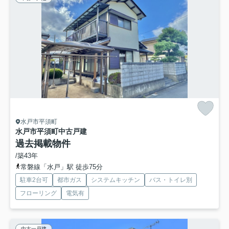
水戸市平須町
水戸市平須町中古戸建
過去掲載物件
/築43年
常磐線「水戸」駅 徒歩75分
駐車2台可
都市ガス
システムキッチン
バス・トイレ別
フローリング
電気有
中古一戸建