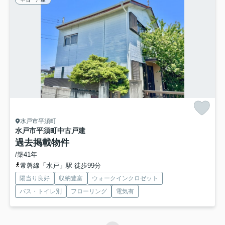
水戸市平須町
水戸市平須町中古戸建
過去掲載物件
/築41年
常磐線「水戸」駅 徒歩99分
陽当り良好
収納豊富
ウォークインクロゼット
バス・トイレ別
フローリング
電気有