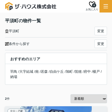
0
お気に入り
平須町の物件一覧
平須町
変更
条件から探す
変更
おすすめのエリア
羽鳥
/
大字結城
/
南
/
若森
/
自由ケ丘
/
旭町
/
筑穂
/
府中
/
榎戸
/
納場
2
件
中古一戸建