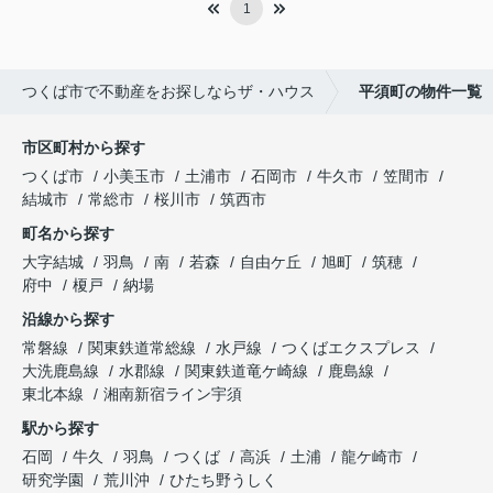
1
つくば市で不動産をお探しならザ・ハウス
平須町の物件一覧
市区町村から探す
つくば市
小美玉市
土浦市
石岡市
牛久市
笠間市
結城市
常総市
桜川市
筑西市
町名から探す
大字結城
羽鳥
南
若森
自由ケ丘
旭町
筑穂
府中
榎戸
納場
沿線から探す
常磐線
関東鉄道常総線
水戸線
つくばエクスプレス
大洗鹿島線
水郡線
関東鉄道竜ケ崎線
鹿島線
東北本線
湘南新宿ライン宇須
駅から探す
石岡
牛久
羽鳥
つくば
高浜
土浦
龍ケ崎市
研究学園
荒川沖
ひたち野うしく