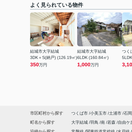
よく見られている物件
結城市大字結城
結城市大字結城
つく
3DK＋S(納戸) (126.19㎡)
6LDK (160.84㎡)
5LDK
350
1,000
3,1
万円
万円
市区町村から探す
つくば市
小美玉市
土浦市
石岡
町名から探す
大字結城
羽鳥
南
若森
自由ケ
沿線から探す
常磐線
関東鉄道常総線
水戸線