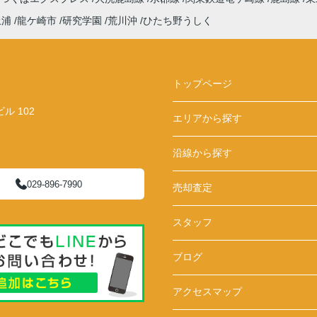
土浦
龍ケ崎市
研究学園
荒川沖
ひたち野うしく
トップページ
 102
エリアから探す
沿線から探す
029-896-7990
売却査定
スタッフ
ブログ
アクセスマップ