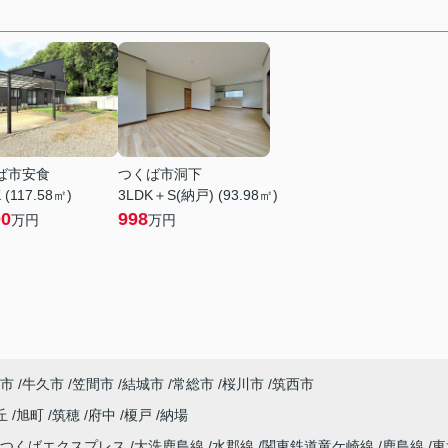
ば市安食
つくば市洞下
 (117.58㎡)
3LDK＋S(納戸) (93.98㎡)
00
998
万円
万円
市
牛久市
笠間市
結城市
常総市
桜川市
筑西市
丘
旭町
筑穂
府中
榎戸
納場
つくばエクスプレス
大洗鹿島線
水郡線
関東鉄道竜ケ崎線
鹿島線
東