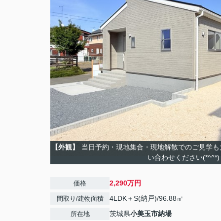
【外観】
当日予約・現地集合・現地解散でのご見学も
い合わせください(*^^*)
2,290万円
価格
4LDK＋S(納戸)/96.88㎡
間取り/建物面積
茨城県
小美玉市
納場
所在地