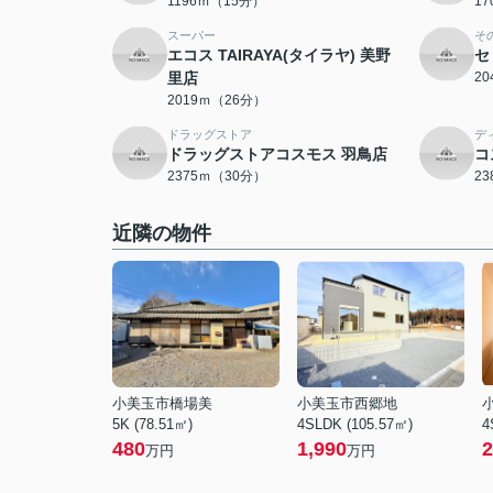
1196ｍ（15分）
1
スーパー
そ
エコス TAIRAYA(タイラヤ) 美野
セ
里店
2
2019ｍ（26分）
ドラッグストア
デ
ドラッグストアコスモス 羽鳥店
コ
2375ｍ（30分）
2
近隣の物件
小美玉市橋場美
小美玉市西郷地
5K (78.51㎡)
4SLDK (105.57㎡)
4
480
1,990
2
万円
万円