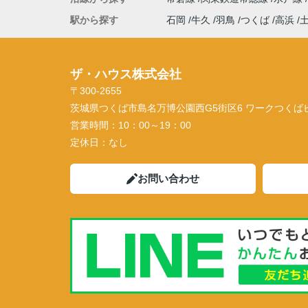
駅から探す
石岡
牛久
羽鳥
つくば
高浜
ザ・ハウス株式会社
〒300-2655
茨城県つくば市島名万博公園西G5街区6 ワークつくばビル
営業時間：
10：00～19：00
定休日：
なし
お問い合わせ