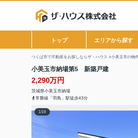
トップ
エリアから探す
つくば市で不動産をお探しならザ・ハウス
小美玉市の物
小美玉市納場第5 新築戸建
2,290万円
茨城県
小美玉市
納場
常磐線「羽鳥」駅徒歩43分
1
/
19