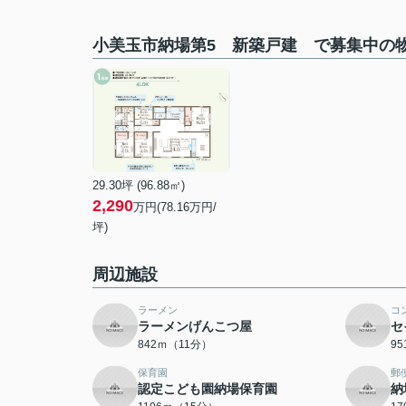
小美玉市納場第5 新築戸建 で募集中の
29.30坪 (96.88㎡)
2,290
万円(78.16万円/
坪)
周辺施設
ラーメン
コ
ラーメンげんこつ屋
セ
842ｍ（11分）
9
保育園
郵
認定こども園納場保育園
納