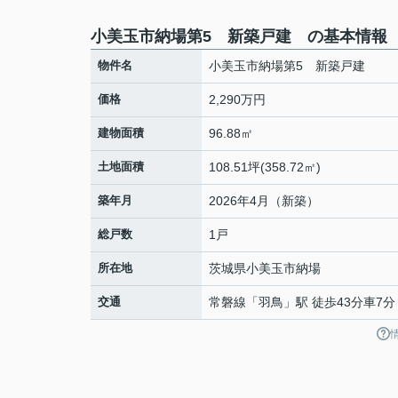
小美玉市納場第5 新築戸建 の基本情報
物件名
小美玉市納場第5 新築戸建
価格
2,290万円
建物面積
96.88㎡
土地面積
108.51坪(358.72㎡)
築年月
2026年4月（新築）
総戸数
1戸
所在地
茨城県
小美玉市
納場
交通
常磐線
「
羽鳥
」駅 徒歩43分車7分 