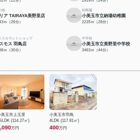
702ｍ（22分）
1919ｍ（24分）
の他
幼稚園
リア TAIRAYA美野里店
小美玉市立納場幼稚園
043ｍ（26分）
2235ｍ（28分）
ィスカウントショップ
中学校
スモス 羽鳥店
小美玉市立美野里中学校
388ｍ（30分）
3463ｍ（44分）
小美玉市上玉里
小美玉市羽鳥
SLDK (114.27㎡)
4LDK (117.81㎡)
,090
400
万円
万円