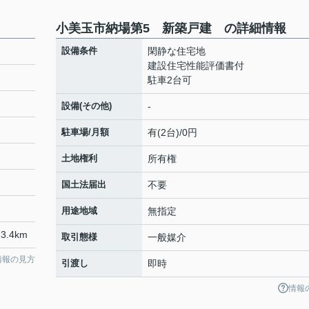
小美玉市納場第5 新築戸建 の詳細情報
設備条件
閑静な住宅地
建設住宅性能評価書付
駐車2台可
設備(その他)
-
駐車場/月額
有(2台)/0円
土地権利
所有権
国土法届出
不要
用途地域
無指定
3.4km
取引態様
一般媒介
情報の見方
引渡し
即時
情報