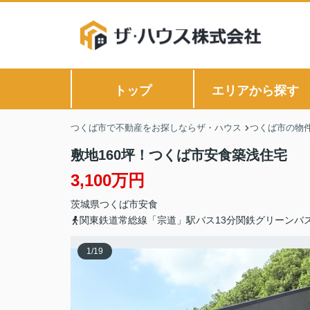
トップ
エリアから探す
つくば市で不動産をお探しならザ・ハウス
つくば市の物
敷地160坪！つくば市安食築浅住宅
3,100万円
茨城県
つくば市
安食
関東鉄道常総線「宗道」駅バス13分関鉄グリーンバ
1
/
19