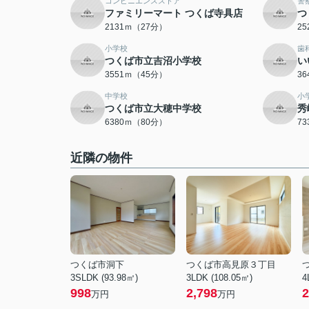
コンビニエンスストア
警
ファミリーマート つくば寺具店
つ
2131ｍ（27分）
2
小学校
歯
つくば市立吉沼小学校
い
3551ｍ（45分）
3
中学校
小
つくば市立大穂中学校
秀
6380ｍ（80分）
7
近隣の物件
つくば市洞下
つくば市高見原３丁目
3SLDK (93.98㎡)
3LDK (108.05㎡)
4
998
2,798
2
万円
万円