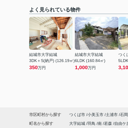
よく見られている物件
結城市大字結城
結城市大字結城
つく
3DK＋S(納戸) (126.19㎡)
6LDK (160.84㎡)
5LDK
350
1,000
3,1
万円
万円
市区町村から探す
つくば市
小美玉市
土浦市
石岡
町名から探す
大字結城
羽鳥
南
若森
自由ケ