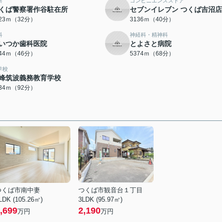
察
コンビニエンスストア
くば警察署作谷駐在所
セブンイレブン つくば吉沼店
523ｍ（32分）
3136ｍ（40分）
科
神経科・精神科
いつか歯科医院
とよさと病院
644ｍ（46分）
5374ｍ（68分）
学校
峰筑波義務教育学校
334ｍ（92分）
つくば市南中妻
つくば市観音台１丁目
LDK (105.26㎡)
3LDK (95.97㎡)
,699
2,190
万円
万円