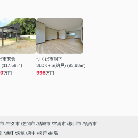
ば市安食
つくば市洞下
 (117.58㎡)
3LDK＋S(納戸) (93.98㎡)
00
998
万円
万円
市
牛久市
笠間市
結城市
常総市
桜川市
筑西市
丘
旭町
筑穂
府中
榎戸
納場