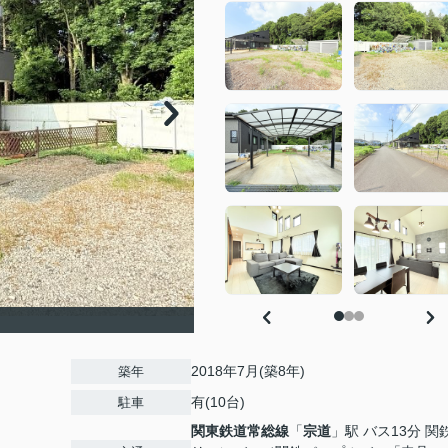
2018年7月(築8年)
築年
有(10台)
駐車
関東鉄道常総線
「
宗道
」駅 バス13分 関