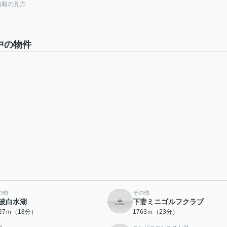
情報の見方
中の物件
の他
その他
波白水湖
下妻ミニゴルフクラブ
427ｍ（18分）
1763ｍ（23分）