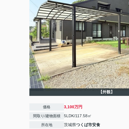
【外観】
3,100万円
価格
5LDK/117.58㎡
間取り/建物面積
茨城県
つくば市
安食
所在地