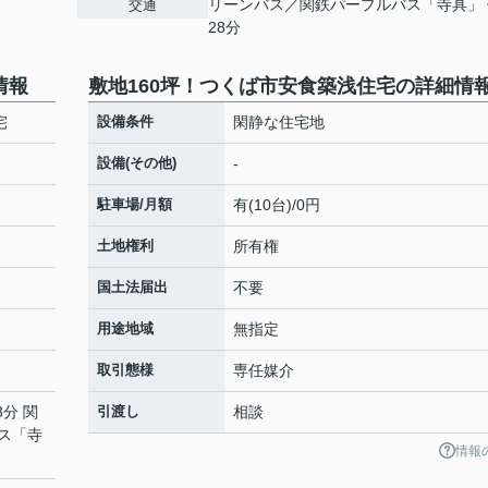
リーンバス／関鉄パープルバス「寺具」 
交通
28分
情報
敷地160坪！つくば市安食築浅住宅の詳細情
宅
設備条件
閑静な住宅地
設備(その他)
-
駐車場/月額
有(10台)/0円
土地権利
所有権
国土法届出
不要
用途地域
無指定
取引態様
専任媒介
3分 関
引渡し
相談
ス「寺
情報