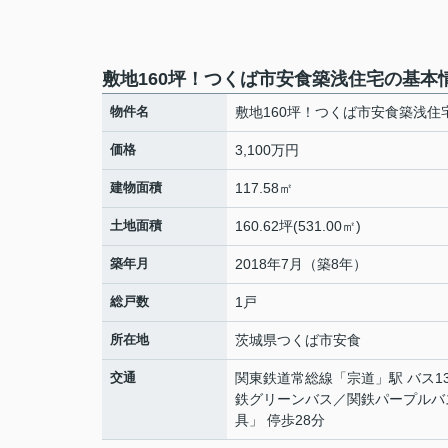
敷地160坪！つくば市安食築浅住宅の基本
物件名
敷地160坪！つくば市安食築浅住
価格
3,100万円
建物面積
117.58㎡
土地面積
160.62坪(531.00㎡)
築年月
2018年7月（築8年）
総戸数
1戸
所在地
茨城県
つくば市
安食
交通
関東鉄道常総線
「
宗道
」駅 バス1
鉄グリーンバス／関鉄パープルバ
具」 停歩28分