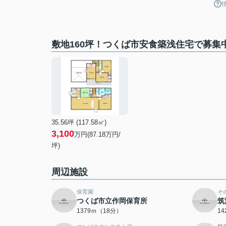
敷地160坪！つくば市安食築浅住宅で募集
35.56坪 (117.58㎡)
3,100
万円(87.18万円/
坪)
周辺施設
保育園
そ
つくば市立作岡保育所
筑
1379ｍ（18分）
1