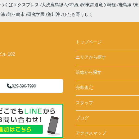
つくばエクスプレス
大洗鹿島線
水郡線
関東鉄道竜ケ崎線
鹿島線
東
土浦
龍ケ崎市
研究学園
荒川沖
ひたち野うしく
トップページ
 102
エリアから探す
沿線から探す
029-896-7990
売却査定
スタッフ
ブログ
アクセスマップ