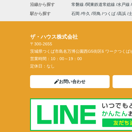
沿線から探す
常磐線
関東鉄道常総線
水戸線
駅から探す
石岡
牛久
羽鳥
つくば
高浜
ザ・ハウス株式会社
〒300-2655
茨城県つくば市島名万博公園西G5街区6 ワークつくばビル
営業時間：
10：00～19：00
定休日：
なし
お問い合わせ