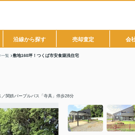
沿線から探す
売却査定
会
敷地160坪！つくば市安食築浅住宅
件一覧
ス／関鉄パープルバス「寺具」停歩28分