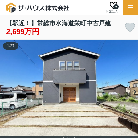
0
お気に入り
【駅近！】常総市水海道栄町中古戸建
2,699万円
1
/
27