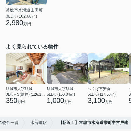
常総市水海道山田町
3LDK (102.68㎡)
2,980
万円
よく見られている物件
結城市大字結城
結城市大字結城
つくば市安食
3DK＋S(納戸) (126.19㎡)
6LDK (160.84㎡)
5LDK (117.58㎡)
350
1,000
3,100
万円
万円
万円
の物件一覧
水海道駅
【駅近！】常総市水海道栄町中古戸建