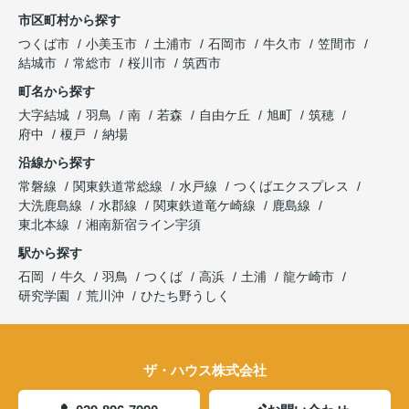
市区町村から探す
つくば市
小美玉市
土浦市
石岡市
牛久市
笠間市
結城市
常総市
桜川市
筑西市
町名から探す
大字結城
羽鳥
南
若森
自由ケ丘
旭町
筑穂
府中
榎戸
納場
沿線から探す
常磐線
関東鉄道常総線
水戸線
つくばエクスプレス
大洗鹿島線
水郡線
関東鉄道竜ケ崎線
鹿島線
東北本線
湘南新宿ライン宇須
駅から探す
石岡
牛久
羽鳥
つくば
高浜
土浦
龍ケ崎市
研究学園
荒川沖
ひたち野うしく
ザ・ハウス株式会社