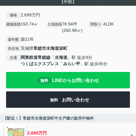
【外観】
2,699万円
価格
150.74㎡
78.94坪
4LDK
建物面積
土地面積
間取り
(260.98㎡)
築21年
築年数
茨城県
常総市
水海道栄町
所在地
関東鉄道常総線
「
水海道
」駅 徒歩9分
交通
つくばエクスプレス
「
みらい平
」駅 徒歩95分
LINEからお問い合わせ
無料
お問い合わせ
無料
【駅近！】常総市水海道栄町中古戸建の販売中物件
2,699万円