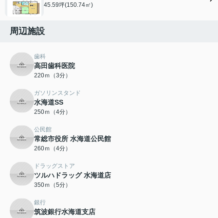
45.59坪(150.74㎡)
周辺施設
歯科
高田歯科医院
220ｍ（3分）
ガソリンスタンド
水海道SS
250ｍ（4分）
公民館
常総市役所 水海道公民館
260ｍ（4分）
ドラッグストア
ツルハドラッグ 水海道店
350ｍ（5分）
銀行
筑波銀行水海道支店