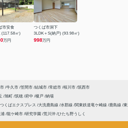
ば市安食
つくば市洞下
 (117.58㎡)
3LDK＋S(納戸) (93.98㎡)
00
998
万円
万円
市
牛久市
笠間市
結城市
常総市
桜川市
筑西市
丘
旭町
筑穂
府中
榎戸
納場
つくばエクスプレス
大洗鹿島線
水郡線
関東鉄道竜ケ崎線
鹿島線
東
土浦
龍ケ崎市
研究学園
荒川沖
ひたち野うしく