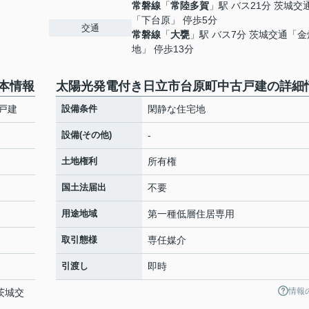
常磐線
「
常陸多賀
」駅 バス21分 茨城交
「下台原」 停歩5分
交通
常磐線
「
大甕
」駅 バス7分 茨城交通「
地」 停歩13分
本情報
太陽光発電付き日立市台原町中古戸建の詳細
戸建
設備条件
閑静な住宅地
設備(その他)
-
土地権利
所有権
国土法届出
不要
用途地域
第一種低層住居専用
取引態様
専任媒介
引渡し
即時
情報
 茨城交