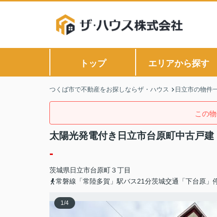
トップ
エリアから探す
つくば市で不動産をお探しならザ・ハウス
日立市の物件
この物
太陽光発電付き日立市台原町中古戸建
-
茨城県
日立市
台原町
３丁目
常磐線「常陸多賀」駅バス21分茨城交通「下台原」
1
/
4