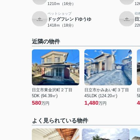
1210ｍ（16分）
1
ペットショップ
幼
ドッグフレンドゆうゆ
日
1418ｍ（18分）
2
近隣の物件
日立市東金沢町２丁目
日立市かみあい町３丁目
5DK (94.39㎡)
4SLDK (124.20㎡)
5
580
1,480
4
万円
万円
よく見られている物件