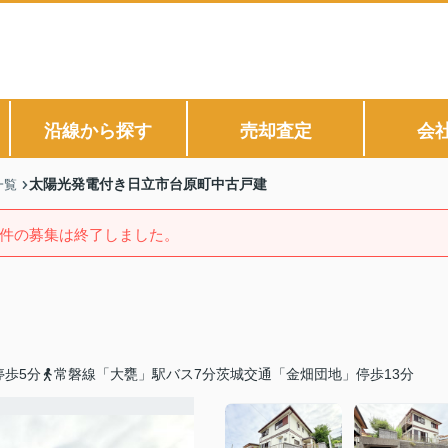
沿線から探す
売却査定
会
太陽光発電付き日立市台原町中古戸建
一覧
件の募集は終了しました。
停歩5分
常磐線「大甕」駅バス7分茨城交通「金畑団地」停歩13分