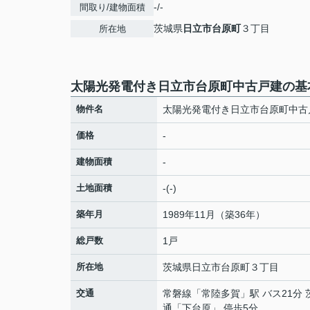
-/-
間取り/建物面積
茨城県
日立市
台原町
３丁目
所在地
太陽光発電付き日立市台原町中古戸建の基
物件名
太陽光発電付き日立市台原町中古
価格
-
建物面積
-
土地面積
-(-)
築年月
1989年11月（築36年）
総戸数
1戸
所在地
茨城県
日立市
台原町
３丁目
交通
常磐線
「
常陸多賀
」駅 バス21分
通「下台原」 停歩5分