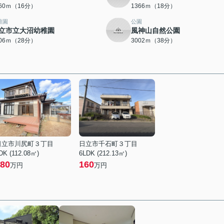
260ｍ（16分）
1366ｍ（18分）
稚園
公園
立市立大沼幼稚園
風神山自然公園
206ｍ（28分）
3002ｍ（38分）
日立市川尻町３丁目
日立市千石町３丁目
DK (112.08㎡)
6LDK (212.13㎡)
80
160
万円
万円