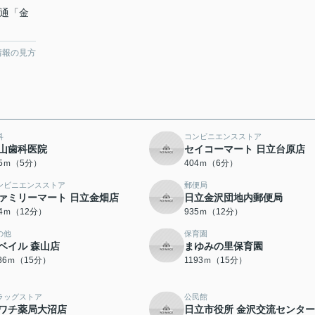
交通「金
情報の見方
科
コンビニエンスストア
山歯科医院
セイコーマート 日立台原店
95ｍ（5分）
404ｍ（6分）
ンビニエンスストア
郵便局
ァミリーマート 日立金畑店
日立金沢団地内郵便局
34ｍ（12分）
935ｍ（12分）
の他
保育園
ベイル 森山店
まゆみの里保育園
186ｍ（15分）
1193ｍ（15分）
ラッグストア
公民館
ワチ薬局大沼店
日立市役所 金沢交流センター