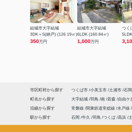
結城市大字結城
結城市大字結城
つく
3DK＋S(納戸) (126.19㎡)
6LDK (160.84㎡)
5LDK
350
1,000
3,1
万円
万円
市区町村から探す
つくば市
小美玉市
土浦市
石岡
町名から探す
大字結城
羽鳥
南
若森
自由ケ
沿線から探す
常磐線
関東鉄道常総線
水戸線
駅から探す
石岡
牛久
羽鳥
つくば
高浜