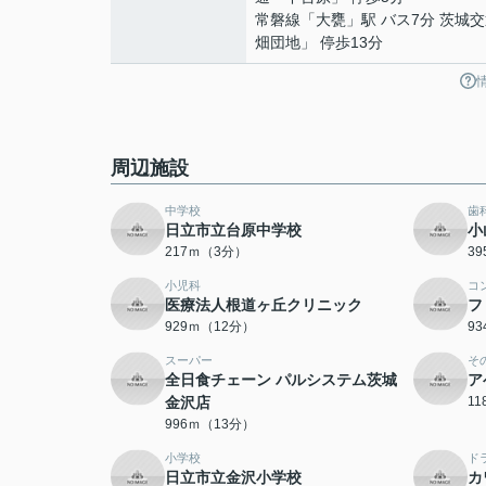
常磐線
「
大甕
」駅 バス7分 茨城
畑団地」 停歩13分
周辺施設
中学校
歯
日立市立台原中学校
小
217ｍ（3分）
3
小児科
コ
医療法人根道ヶ丘クリニック
フ
929ｍ（12分）
9
スーパー
そ
全日食チェーン パルシステム茨城
ア
金沢店
1
996ｍ（13分）
小学校
ド
日立市立金沢小学校
カ