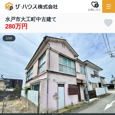
0
お気に入り
水戸市大工町中古建て
280万円
1
/
16