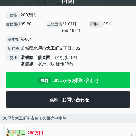
【外観】
280万円
価格
95.86㎡
21.01坪
6SK
建物面積
土地面積
間取り
(69.48㎡)
築68年
築年数
茨城県
水戸市
大工町
２丁目7-32
所在地
常磐線
「
偕楽園
」駅 徒歩15分
交通
常磐線
「
水戸
」駅 徒歩29分
LINEからお問い合わせ
無料
お問い合わせ
無料
水戸市大工町中古建ての販売中物件
280万円