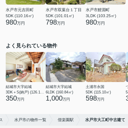
水戸市元吉田町
水戸市双葉台１丁目
水戸市鯉淵町
5DK (110.16㎡)
5DK (101.01㎡)
3LDK (103.25㎡)
980
798
980
万円
万円
万円
よく見られている物件
結城市大字結城
結城市大字結城
土浦市永国
3DK＋S(納戸) (126.19㎡)
6LDK (160.84㎡)
5DK (115.10㎡)
5
350
1,000
598
万円
万円
万円
ス
水戸市の物件一覧
偕楽園駅
水戸市大工町中古建て