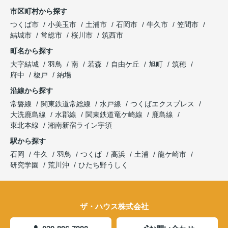
市区町村から探す
つくば市
小美玉市
土浦市
石岡市
牛久市
笠間市
結城市
常総市
桜川市
筑西市
町名から探す
大字結城
羽鳥
南
若森
自由ケ丘
旭町
筑穂
府中
榎戸
納場
沿線から探す
常磐線
関東鉄道常総線
水戸線
つくばエクスプレス
大洗鹿島線
水郡線
関東鉄道竜ケ崎線
鹿島線
東北本線
湘南新宿ライン宇須
駅から探す
石岡
牛久
羽鳥
つくば
高浜
土浦
龍ケ崎市
研究学園
荒川沖
ひたち野うしく
ザ・ハウス株式会社