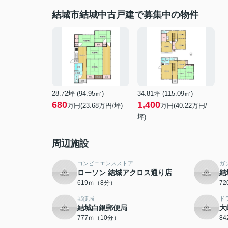
結城市結城中古戸建で募集中の物件
28.72坪 (94.95㎡)
34.81坪 (115.09㎡)
680
1,400
万円(23.68万円/坪)
万円(40.22万円/
坪)
周辺施設
コンビニエンスストア
ガ
ローソン 結城アクロス通り店
結
619ｍ（8分）
7
郵便局
ド
結城白銀郵便局
大
777ｍ（10分）
8