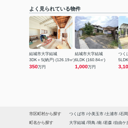
よく見られている物件
結城市大字結城
結城市大字結城
つく
3DK＋S(納戸) (126.19㎡)
6LDK (160.84㎡)
5LDK
350
1,000
3,1
万円
万円
市区町村から探す
つくば市
小美玉市
土浦市
石岡
町名から探す
大字結城
羽鳥
南
若森
自由ケ