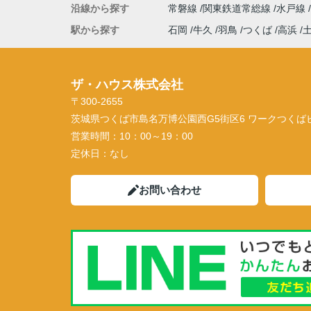
沿線から探す
常磐線
関東鉄道常総線
水戸線
駅から探す
石岡
牛久
羽鳥
つくば
高浜
ザ・ハウス株式会社
〒300-2655
茨城県つくば市島名万博公園西G5街区6 ワークつくばビル
営業時間：
10：00～19：00
定休日：
なし
お問い合わせ