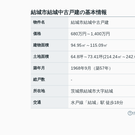
結城市結城中古戸建の基本情報
物件名
結城市結城中古戸建
価格
680万円～1,400万円
建物面積
94.95㎡～115.09㎡
土地面積
64.8坪～73.41坪(214.24㎡～242.
築年月
1968年9月（築57年）
総戸数
-
所在地
茨城県
結城市
大字結城
交通
水戸線
「
結城
」駅 徒歩18分