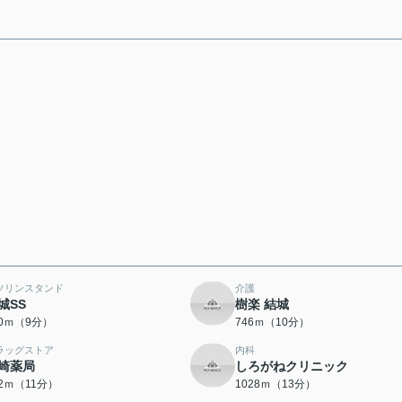
ソリンスタンド
介護
城SS
樹楽 結城
20ｍ（9分）
746ｍ（10分）
ラッグストア
内科
崎薬局
しろがねクリニック
42ｍ（11分）
1028ｍ（13分）