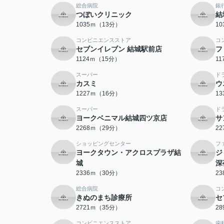
総合病院
銀
つぼいクリニック
結
1035ｍ（13分）
1
コンビニエンスストア
コ
セブンイレブン 結城駅前店
フ
1124ｍ（15分）
1
スーパー
ド
カスミ
ウ
1227ｍ（16分）
1
スーパー
ド
ヨークベニマル結城四ツ京店
サ
2268ｍ（29分）
2
ショッピングセンター
フ
ヨークタウン・アクロスプラザ結
ジ
城
深
2336ｍ（30分）
2
総合病院
コ
きぬのまち診療所
セ
2721ｍ（35分）
2
コンビニエンスストア
歯