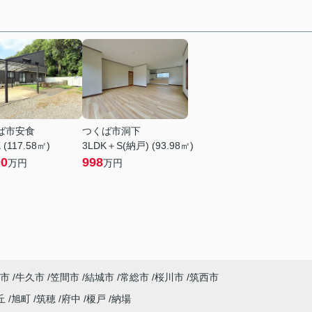
ば市安食
つくば市洞下
 (117.58㎡)
3LDK＋S(納戸) (93.98㎡)
00
998
万円
万円
市
牛久市
笠間市
結城市
常総市
桜川市
筑西市
丘
旭町
筑穂
府中
榎戸
納場