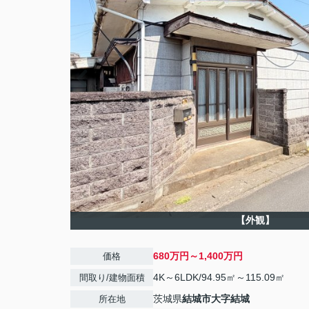
【外観】
680万円～1,400万円
価格
4K～6LDK/94.95㎡～115.09㎡
間取り/建物面積
茨城県
結城市
大字結城
所在地