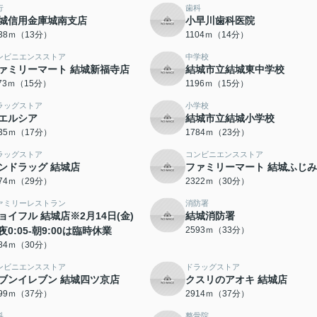
行
歯科
城信用金庫城南支店
小早川歯科医院
038ｍ（13分）
1104ｍ（14分）
ンビニエンスストア
中学校
ァミリーマート 結城新福寺店
結城市立結城東中学校
173ｍ（15分）
1196ｍ（15分）
ラッグストア
小学校
エルシア
結城市立結城小学校
335ｍ（17分）
1784ｍ（23分）
ラッグストア
コンビニエンスストア
ンドラッグ 結城店
ファミリーマート 結城ふじ
274ｍ（29分）
2322ｍ（30分）
ァミリーレストラン
消防署
ョイフル 結城店※2月14日(金)
結城消防署
夜0:05-朝9:00は臨時休業
2593ｍ（33分）
384ｍ（30分）
ンビニエンスストア
ドラッグストア
ブンイレブン 結城四ツ京店
クスリのアオキ 結城店
899ｍ（37分）
2914ｍ（37分）
科
整骨院