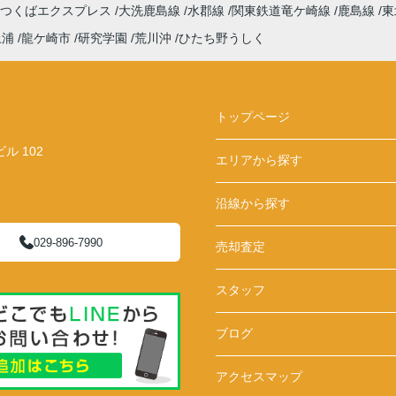
つくばエクスプレス
大洗鹿島線
水郡線
関東鉄道竜ケ崎線
鹿島線
東
土浦
龍ケ崎市
研究学園
荒川沖
ひたち野うしく
トップページ
 102
エリアから探す
沿線から探す
029-896-7990
売却査定
スタッフ
ブログ
アクセスマップ