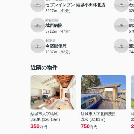
セブンイレブン 結城小田林北店
わ
3227ｍ（41分）
3
総合病院
警
城西病院
結
3712ｍ（47分）
5
郵便局
小
今宿郵便局
渡
7337ｍ（92分）
7
近隣の物件
結城市大字結城
結城市大字北南茂呂
3SDK (126.19㎡)
2DK (82.81㎡)
3
350
750
2
万円
万円