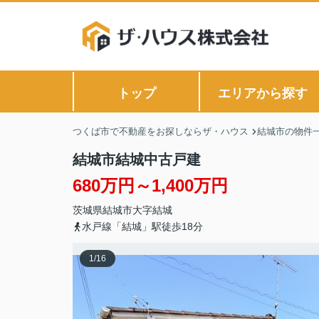
トップ
エリアから探す
つくば市で不動産をお探しならザ・ハウス
結城市の物件
結城市結城中古戸建
680万円～1,400万円
茨城県
結城市
大字結城
水戸線「結城」駅徒歩18分
1
/
16