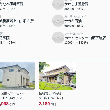
たなべ歯科医院
かわしま整骨院
263ｍ（41分）
3651ｍ（46分）
察
ガソリンスタンド
城警察署上山川駐在所
ナガキ石油
788ｍ（73分）
6859ｍ（86分）
児科
ホームセンター
辺医院
ホームセンター山新下館店
448ｍ（94分）
11065ｍ（139分）
結城市大字小田林
結城市大字結城
SLDK (149.05㎡)
8SDK (187.14㎡)
,998
2,180
万円
万円