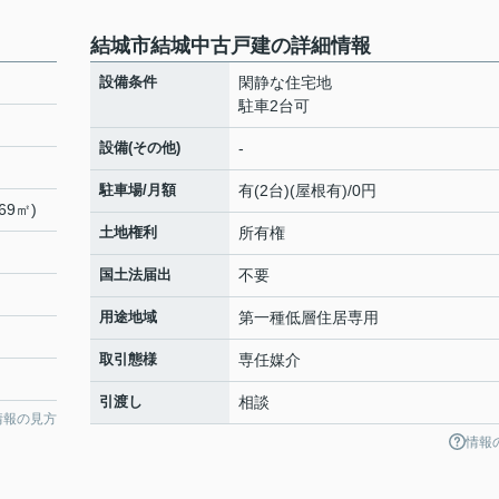
結城市結城中古戸建の詳細情報
設備条件
閑静な住宅地
駐車2台可
設備(その他)
-
駐車場/月額
有(2台)(屋根有)/0円
69㎡)
土地権利
所有権
国土法届出
不要
用途地域
第一種低層住居専用
取引態様
専任媒介
引渡し
相談
情報の見方
情報