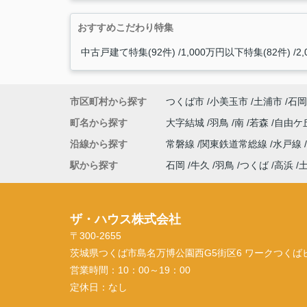
おすすめこだわり特集
中古戸建て特集(92件)
1,000万円以下特集(82件)
2
市区町村から探す
つくば市
小美玉市
土浦市
石岡
町名から探す
大字結城
羽鳥
南
若森
自由ケ
沿線から探す
常磐線
関東鉄道常総線
水戸線
駅から探す
石岡
牛久
羽鳥
つくば
高浜
ザ・ハウス株式会社
〒300-2655
茨城県つくば市島名万博公園西G5街区6 ワークつくばビル
営業時間：
10：00～19：00
定休日：
なし