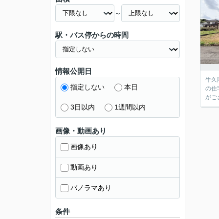
～
駅・バス停からの時間
情報公開日
牛久
指定しない
本日
の住
がご
3日以内
1週間以内
画像・動画あり
画像あり
動画あり
パノラマあり
条件