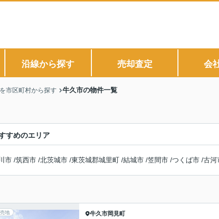
沿線から探す
売却査定
会
牛久市の物件一覧
】を市区町村から探す
すすめのエリア
川市
/
筑西市
/
北茨城市
/
東茨城郡城里町
/
結城市
/
笠間市
/
つくば市
/
古河
売地
牛久市
岡見町