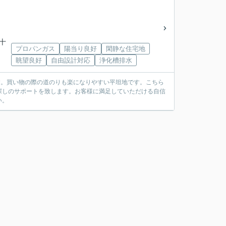
十
プロパンガス
陽当り良好
閑静な住宅地
眺望良好
自由設計対応
浄化槽排水
す。買い物の際の道のりも楽になりやすい平坦地です。こちら
探しのサポートを致します。お客様に満足していただける自信
い。