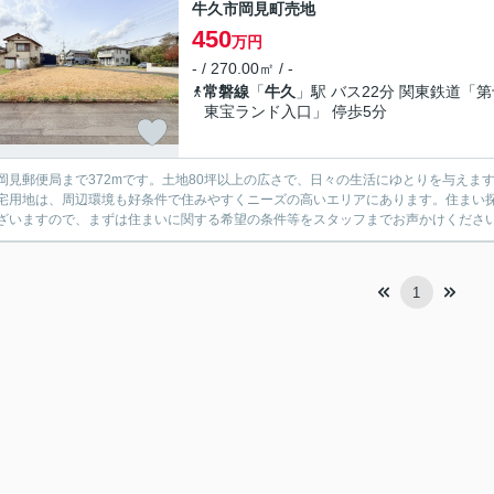
牛久市岡見町売地
450
万円
- / 270.00㎡ / -
常磐線
「
牛久
」駅 バス22分 関東鉄道「第
東宝ランド入口」 停歩5分
岡見郵便局まで372mです。土地80坪以上の広さで、日々の生活にゆとりを与えま
宅用地は、周辺環境も好条件で住みやすくニーズの高いエリアにあります。住まい
ざいますので、まずは住まいに関する希望の条件等をスタッフまでお声かけくださ
1