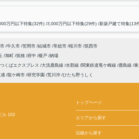
,000万円以下特集(32件)
3,000万円以下特集(29件)
新築戸建て特集(13件
市
牛久市
笠間市
結城市
常総市
桜川市
筑西市
丘
旭町
筑穂
府中
榎戸
納場
つくばエクスプレス
大洗鹿島線
水郡線
関東鉄道竜ケ崎線
鹿島線
東
土浦
龍ケ崎市
研究学園
荒川沖
ひたち野うしく
トップページ
 102
エリアから探す
沿線から探す