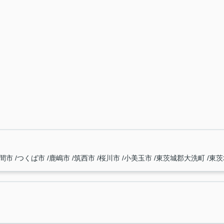
間市
つくば市
鹿嶋市
筑西市
桜川市
小美玉市
東茨城郡大洗町
東茨