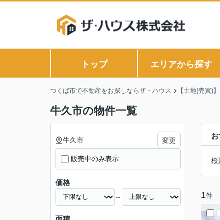
トップ
エリアから探す
つくば市で不動産をお探しならザ・ハウス
【土地(売買)
牛久市の物件一覧
お
牛久市
変更
販売中のみ表示
桜
価格
1
件
～
面積