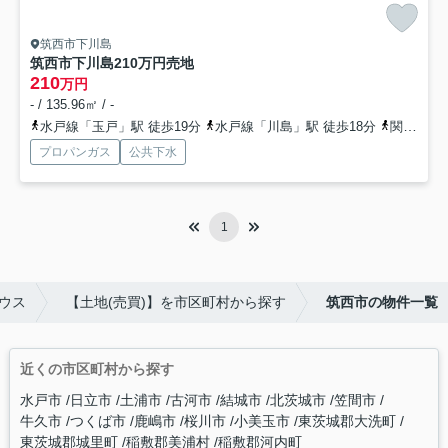
筑西市下川島
筑西市下川島210万円売地
210
万円
- / 135.96㎡ / -
水戸線「玉戸」駅 徒歩19分
水戸線「川島」駅 徒歩18分
関東鉄道常総線「大田郷」駅 徒歩49分
プロパンガス
公共下水
1
ウス
【土地(売買)】を市区町村から探す
筑西市の物件一覧
近くの市区町村から探す
水戸市
日立市
土浦市
古河市
結城市
北茨城市
笠間市
牛久市
つくば市
鹿嶋市
桜川市
小美玉市
東茨城郡大洗町
東茨城郡城里町
稲敷郡美浦村
稲敷郡河内町