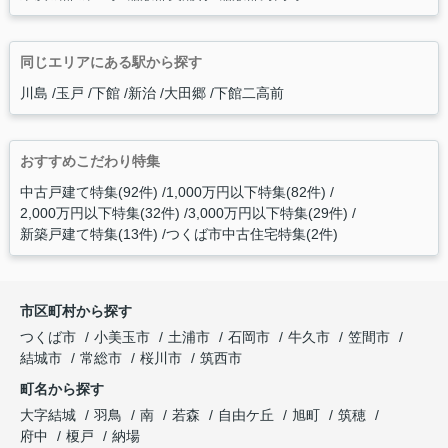
同じエリアにある駅から探す
川島
玉戸
下館
新治
大田郷
下館二高前
おすすめこだわり特集
中古戸建て特集(92件)
1,000万円以下特集(82件)
2,000万円以下特集(32件)
3,000万円以下特集(29件)
新築戸建て特集(13件)
つくば市中古住宅特集(2件)
市区町村から探す
つくば市
小美玉市
土浦市
石岡市
牛久市
笠間市
結城市
常総市
桜川市
筑西市
町名から探す
大字結城
羽鳥
南
若森
自由ケ丘
旭町
筑穂
府中
榎戸
納場