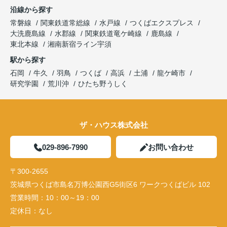
沿線から探す
常磐線
関東鉄道常総線
水戸線
つくばエクスプレス
大洗鹿島線
水郡線
関東鉄道竜ケ崎線
鹿島線
東北本線
湘南新宿ライン宇須
駅から探す
石岡
牛久
羽鳥
つくば
高浜
土浦
龍ケ崎市
研究学園
荒川沖
ひたち野うしく
ザ・ハウス株式会社
029-896-7990
お問い合わせ
〒300-2655
茨城県つくば市島名万博公園西G5街区6 ワークつくばビル 102
営業時間：
10：00～19：00
定休日：
なし