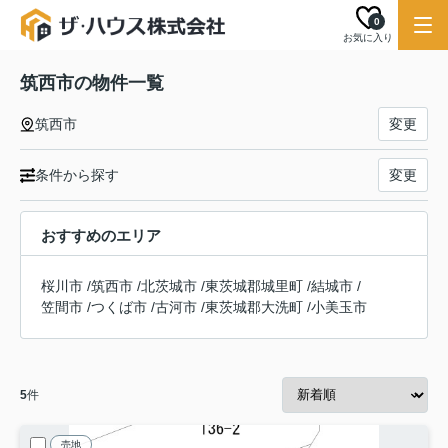
0
お気に入り
筑西市の物件一覧
筑西市
変更
条件から探す
変更
おすすめのエリア
桜川市
/
筑西市
/
北茨城市
/
東茨城郡城里町
/
結城市
/
笠間市
/
つくば市
/
古河市
/
東茨城郡大洗町
/
小美玉市
5
件
売地