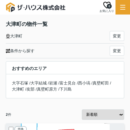
0
お気に入り
大津町の物件一覧
大津町
変更
条件から探す
変更
おすすめのエリア
大字石塚
/
大字結城
/
岩瀬
/
富士見台
/
西小塙
/
真壁町田
/
大津町
/
友部
/
真壁町原方
/
下川島
2
件
売地