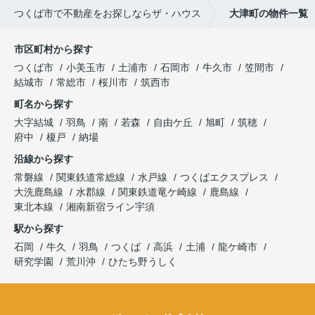
つくば市で不動産をお探しならザ・ハウス
大津町の物件一覧
市区町村から探す
つくば市
小美玉市
土浦市
石岡市
牛久市
笠間市
結城市
常総市
桜川市
筑西市
町名から探す
大字結城
羽鳥
南
若森
自由ケ丘
旭町
筑穂
府中
榎戸
納場
沿線から探す
常磐線
関東鉄道常総線
水戸線
つくばエクスプレス
大洗鹿島線
水郡線
関東鉄道竜ケ崎線
鹿島線
東北本線
湘南新宿ライン宇須
駅から探す
石岡
牛久
羽鳥
つくば
高浜
土浦
龍ケ崎市
研究学園
荒川沖
ひたち野うしく