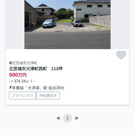
北茨城市大津町
北茨城市大津町西町 113坪
500
万円
- / 374.24㎡ / -
常磐線「大津港」駅 徒歩26分
プロパンガス
浄化槽排水
1