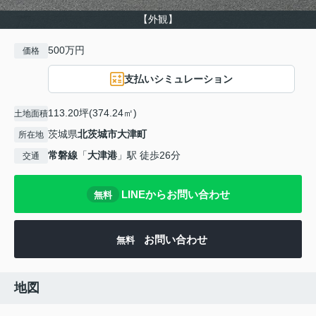
【外観】
500万円
価格
支払いシミュレーション
113.20坪(374.24㎡)
土地面積
茨城県
北茨城市
大津町
所在地
常磐線
「
大津港
」駅 徒歩26分
交通
LINEからお問い合わせ
無料
お問い合わせ
無料
地図