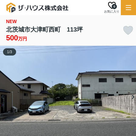
0
お気に入り
NEW
北茨城市大津町西町 113坪
500
万円
1
/
3