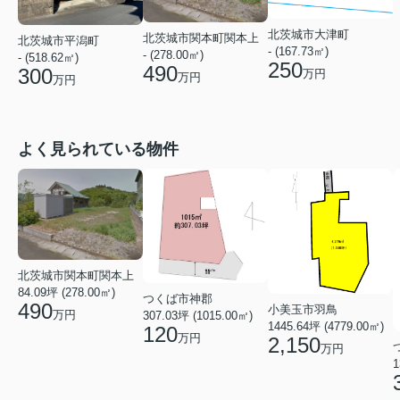
北茨城市大津町
北茨城市関本町関本上
北茨城市平潟町
- (167.73㎡)
- (278.00㎡)
- (518.62㎡)
250
490
300
万円
万円
万円
よく見られている物件
北茨城市関本町関本上
84.09坪 (278.00㎡)
つくば市神郡
490
小美玉市羽鳥
万円
307.03坪 (1015.00㎡)
1445.64坪 (4779.00㎡)
120
万円
2,150
万円
1