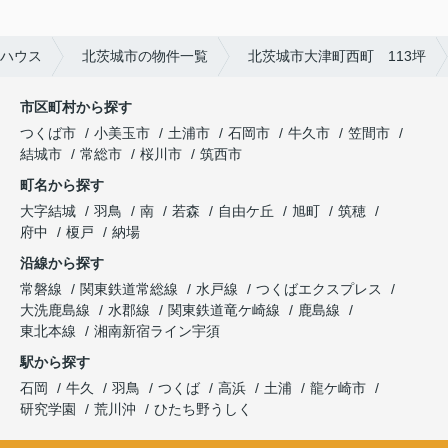
ハウス
北茨城市の物件一覧
北茨城市大津町西町 113坪
市区町村から探す
つくば市
小美玉市
土浦市
石岡市
牛久市
笠間市
結城市
常総市
桜川市
筑西市
町名から探す
大字結城
羽鳥
南
若森
自由ケ丘
旭町
筑穂
府中
榎戸
納場
沿線から探す
常磐線
関東鉄道常総線
水戸線
つくばエクスプレス
大洗鹿島線
水郡線
関東鉄道竜ケ崎線
鹿島線
東北本線
湘南新宿ライン宇須
駅から探す
石岡
牛久
羽鳥
つくば
高浜
土浦
龍ケ崎市
研究学園
荒川沖
ひたち野うしく