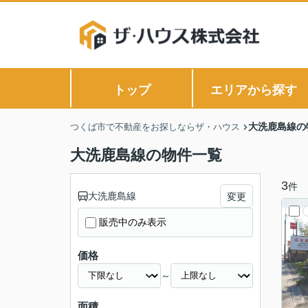
トップ
エリアから探す
大洗鹿島線の
つくば市で不動産をお探しならザ・ハウス
大洗鹿島線の物件一覧
3
件
大洗鹿島線
変更
販売中のみ表示
価格
～
面積