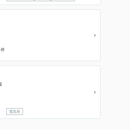
 停
志
電気有