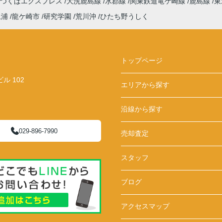
つくばエクスプレス
大洗鹿島線
水郡線
関東鉄道竜ケ崎線
鹿島線
東
土浦
龍ケ崎市
研究学園
荒川沖
ひたち野うしく
トップページ
 102
エリアから探す
沿線から探す
029-896-7990
売却査定
スタッフ
ブログ
アクセスマップ