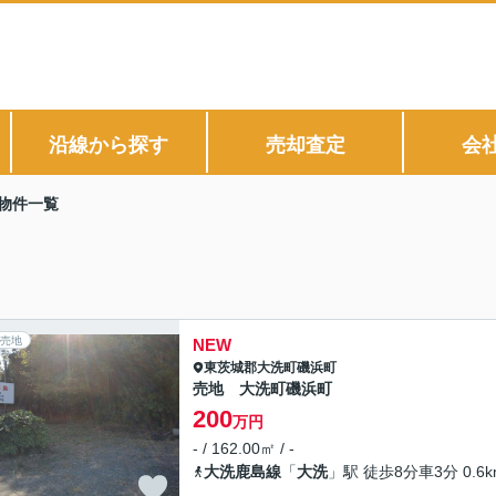
沿線から探す
売却査定
会
物件一覧
売地
NEW
東茨城郡大洗町
磯浜町
売地 大洗町磯浜町
200
万円
- / 162.00㎡ / -
大洗鹿島線
「
大洗
」駅 徒歩8分車3分 0.6k