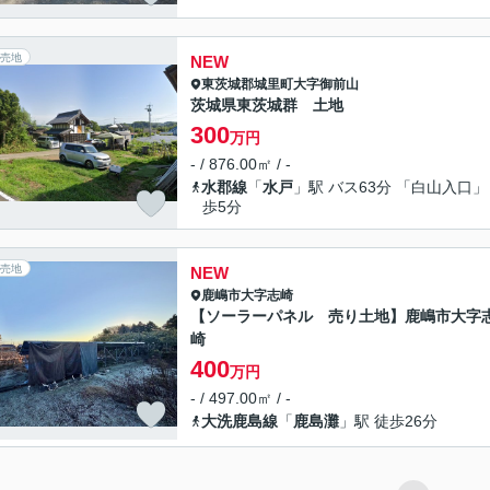
売地
NEW
東茨城郡城里町
大字御前山
茨城県東茨城群 土地
300
万円
- / 876.00㎡ / -
水郡線
「
水戸
」駅 バス63分 「白山入口」
歩5分
売地
NEW
鹿嶋市
大字志崎
【ソーラーパネル 売り土地】鹿嶋市大字
崎
400
万円
- / 497.00㎡ / -
大洗鹿島線
「
鹿島灘
」駅 徒歩26分