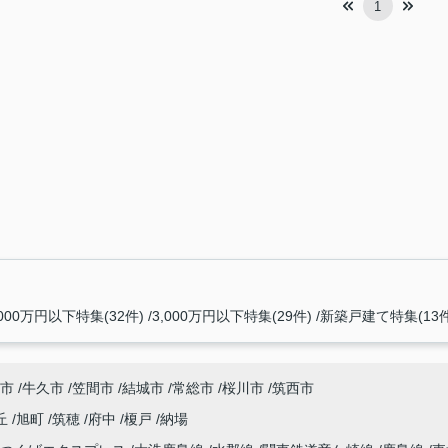
1
,000万円以下特集(32件)
3,000万円以下特集(29件)
新築戸建て特集(13件
市
牛久市
笠間市
結城市
常総市
桜川市
筑西市
丘
旭町
筑穂
府中
榎戸
納場