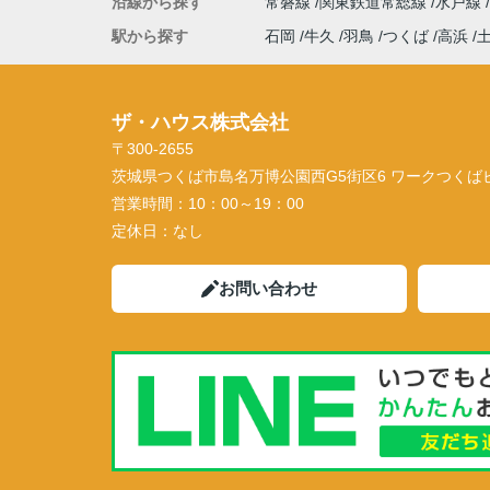
沿線から探す
常磐線
関東鉄道常総線
水戸線
駅から探す
石岡
牛久
羽鳥
つくば
高浜
ザ・ハウス株式会社
〒300-2655
茨城県つくば市島名万博公園西G5街区6 ワークつくばビル
営業時間：
10：00～19：00
定休日：
なし
お問い合わせ