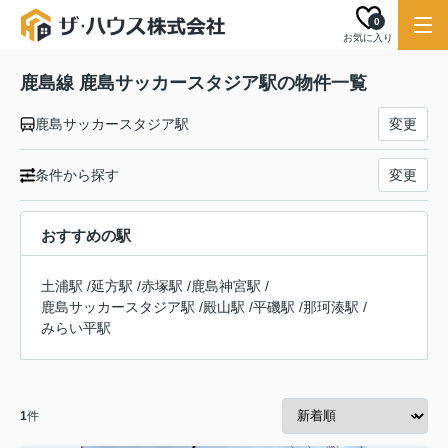
0
お気に入り
鹿島線 鹿島サッカースタジア駅の物件一覧
鹿島サッカースタジア駅
変更
条件から探す
変更
おすすめの駅
土浦駅
/
延方駅
/
赤塚駅
/
鹿島神宮駅
/
鹿島サッカースタジア駅
/
殿山駅
/
平磯駅
/
那珂湊駅
/
みらい平駅
1
件