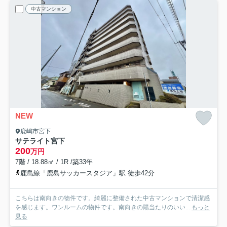
中古マンション
NEW
鹿嶋市宮下
サテライト宮下
200
万円
7階 / 18.88㎡ / 1R /築33年
鹿島線「鹿島サッカースタジア」駅 徒歩42分
こちらは南向きの物件です。綺麗に整備された中古マンションで清潔感
を感じます。ワンルームの物件です。南向きの陽当たりのいい...
もっと
見る