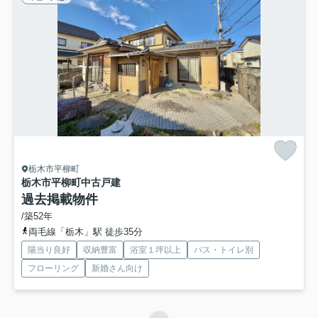
栃木市平柳町
栃木市平柳町中古戸建
過去掲載物件
/築52年
両毛線「栃木」駅 徒歩35分
陽当り良好
収納豊富
浴室１坪以上
バス・トイレ別
フローリング
新婚さん向け