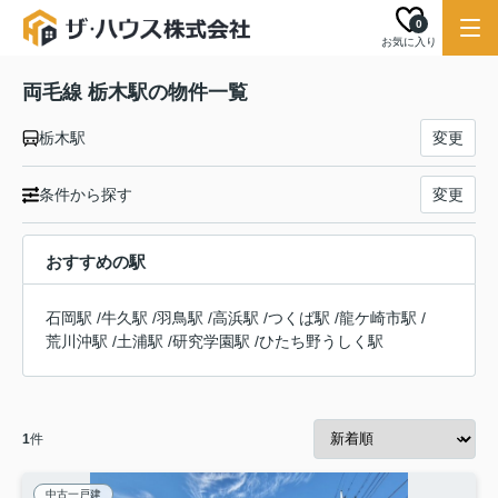
0
お気に入り
両毛線 栃木駅の物件一覧
栃木駅
変更
条件から探す
変更
おすすめの駅
石岡駅
/
牛久駅
/
羽鳥駅
/
高浜駅
/
つくば駅
/
龍ケ崎市駅
/
荒川沖駅
/
土浦駅
/
研究学園駅
/
ひたち野うしく駅
1
件
中古一戸建