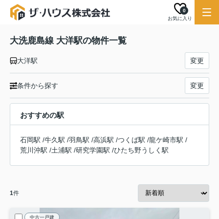
0
お気に入り
大洗鹿島線 大洋駅の物件一覧
大洋駅
変更
条件から探す
変更
おすすめの駅
石岡駅
/
牛久駅
/
羽鳥駅
/
高浜駅
/
つくば駅
/
龍ケ崎市駅
/
荒川沖駅
/
土浦駅
/
研究学園駅
/
ひたち野うしく駅
1
件
中古一戸建