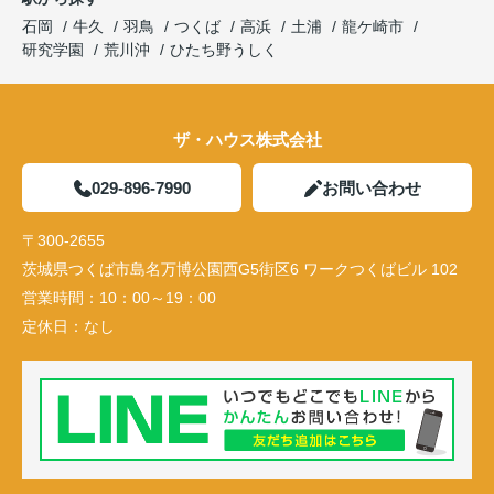
石岡
牛久
羽鳥
つくば
高浜
土浦
龍ケ崎市
研究学園
荒川沖
ひたち野うしく
ザ・ハウス株式会社
029-896-7990
お問い合わせ
〒300-2655
茨城県つくば市島名万博公園西G5街区6 ワークつくばビル 102
営業時間：
10：00～19：00
定休日：
なし