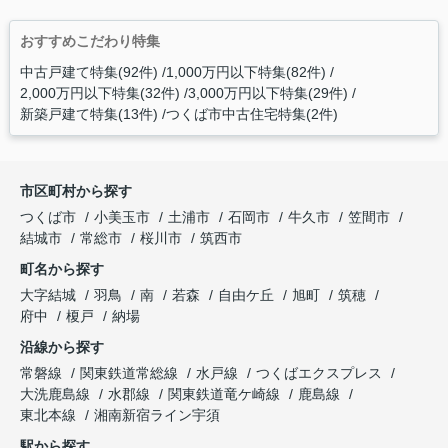
おすすめこだわり特集
中古戸建て特集(92件)
1,000万円以下特集(82件)
2,000万円以下特集(32件)
3,000万円以下特集(29件)
新築戸建て特集(13件)
つくば市中古住宅特集(2件)
市区町村から探す
つくば市
小美玉市
土浦市
石岡市
牛久市
笠間市
結城市
常総市
桜川市
筑西市
町名から探す
大字結城
羽鳥
南
若森
自由ケ丘
旭町
筑穂
府中
榎戸
納場
沿線から探す
常磐線
関東鉄道常総線
水戸線
つくばエクスプレス
大洗鹿島線
水郡線
関東鉄道竜ケ崎線
鹿島線
東北本線
湘南新宿ライン宇須
駅から探す