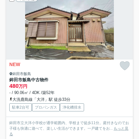
NEW
鉾田市飯島
鉾田市飯島中古物件
480
万円
- / 90.06㎡ / 4DK /築52年
大洗鹿島線「大洋」駅 徒歩33分
駐車2台可
プロパンガス
浄化槽排水
鉾田市立大洋小学校が通学範囲内、学校まで徒歩11分。庭付きなのでお
子様も快適に遊べて、楽しい生活ができます。一戸建てをお...
もっと見
る