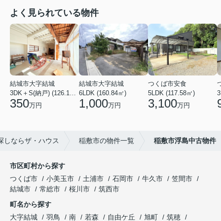
よく見られている物件
結城市大字結城
結城市大字結城
つくば市安食
3DK＋S(納戸) (126.19㎡)
6LDK (160.84㎡)
5LDK (117.58㎡)
350
1,000
3,100
万円
万円
万円
探しならザ・ハウス
稲敷市の物件一覧
稲敷市浮島中古物件
市区町村から探す
つくば市
小美玉市
土浦市
石岡市
牛久市
笠間市
結城市
常総市
桜川市
筑西市
町名から探す
大字結城
羽鳥
南
若森
自由ケ丘
旭町
筑穂