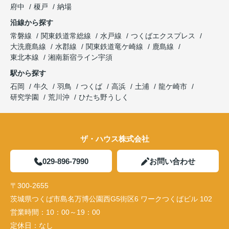
府中
榎戸
納場
沿線から探す
常磐線
関東鉄道常総線
水戸線
つくばエクスプレス
大洗鹿島線
水郡線
関東鉄道竜ケ崎線
鹿島線
東北本線
湘南新宿ライン宇須
駅から探す
石岡
牛久
羽鳥
つくば
高浜
土浦
龍ケ崎市
研究学園
荒川沖
ひたち野うしく
ザ・ハウス株式会社
029-896-7990
お問い合わせ
〒300-2655
茨城県つくば市島名万博公園西G5街区6 ワークつくばビル 102
営業時間：
10：00～19：00
定休日：
なし