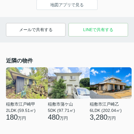
地図アプリで見る
メールで共有する
LINEで共有する
近隣の物件
稲敷市江戸崎乙
稲敷市江戸崎甲
稲敷市蒲ケ山
6LDK (202.04㎡)
2LDK (59.51㎡)
5DK (97.71㎡)
3,280
180
480
万円
万円
万円