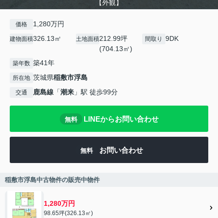
【外観】
1,280万円
価格
326.13㎡
212.99坪
9DK
建物面積
土地面積
間取り
(704.13㎡)
築41年
築年数
茨城県
稲敷市
浮島
所在地
鹿島線
「
潮来
」駅 徒歩99分
交通
LINEからお問い合わせ
無料
お問い合わせ
無料
稲敷市浮島中古物件の販売中物件
1,280万円
98.65坪(326.13㎡)