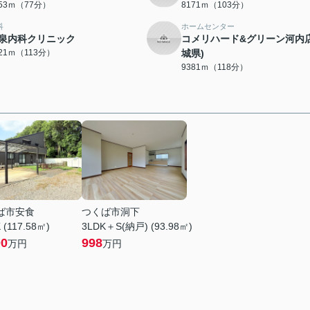
153ｍ（77分）
8171ｍ（103分）
科
ホームセンター
泉内科クリニック
コメリハード&グリーン河内店
021ｍ（113分）
城県)
9381ｍ（118分）
ば市安食
つくば市洞下
 (117.58㎡)
3LDK＋S(納戸) (93.98㎡)
00
998
万円
万円