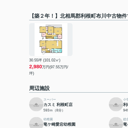
【築２年！】北相馬郡利根町布川中古物件
30.55坪 (101.02㎡)
2,980
万円(97.55万円/
坪)
周辺施設
スーパー
小
カスミ 利根町店
利
593ｍ（8分）
9
幼稚園
総
竜ケ崎愛宕幼稚園
竜