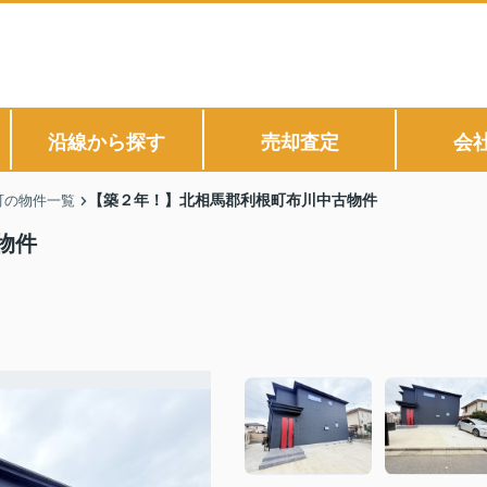
沿線から探す
売却査定
会
【築２年！】北相馬郡利根町布川中古物件
町の物件一覧
物件