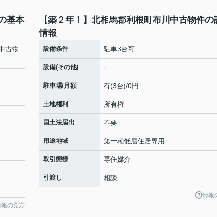
の基本
【築２年！】北相馬郡利根町布川中古物件の
情報
中古物
設備条件
駐車3台可
設備(その他)
-
駐車場/月額
有(3台)/0円
土地権利
所有権
国土法届出
不要
用途地域
第一種低層住居専用
取引態様
専任媒介
引渡し
相談
情報
情報の見方