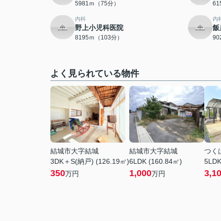
5981ｍ（75分）
6
内科
内
野上小児科医院
飯
8195ｍ（103分）
9
よく見られている物件
結城市大字結城
結城市大字結城
つく
3DK＋S(納戸) (126.19㎡)
6LDK (160.84㎡)
5LDK
350
1,000
3,1
万円
万円