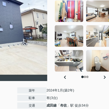
2024年1月(築2年)
築年
有(3台)
駐車
成田線
「
布佐
」駅 徒歩34分
交通