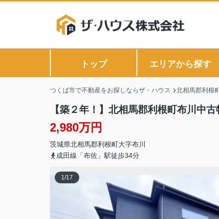
トップ
エリアから探す
つくば市で不動産をお探しならザ・ハウス
北相馬郡利根
【築２年！】北相馬郡利根町布川中古
2,980万円
茨城県
北相馬郡利根町
大字布川
成田線「布佐」駅徒歩34分
1
/
17