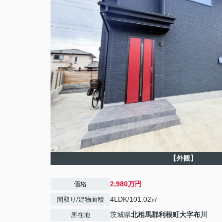
【外観】
2,980万円
価格
4LDK/101.02㎡
間取り/建物面積
茨城県
北相馬郡利根町
大字布川
所在地