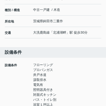
中古一戸建 / 木造
種別 / 構造
茨城県
鉾田市
二重作
所在地
大洗鹿島線
「
北浦湖畔
」駅 徒歩30分
交通
設備条件
フローリング
設備条件
プロパンガス
井戸水道
汲取排水
電気有
照明器具付き
対面式キッチン
バス・トイレ別
浴室１坪以上