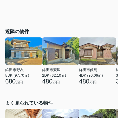
近隣の物件
鉾田市野友
鉾田市安塚
鉾田市飯島
5DK (97.70㎡)
2DK (62.10㎡)
4DK (90.06㎡)
3
680
480
480
万円
万円
万円
よく見られている物件