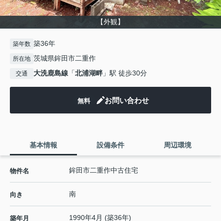
【外観】
築36年
築年数
茨城県鉾田市二重作
所在地
大洗鹿島線
「
北浦湖畔
」駅 徒歩30分
交通
お問い合わせ
無料
基本情報
設備条件
周辺環境
鉾田市二重作中古住宅
物件名
南
向き
1990年4月 (築36年)
築年月