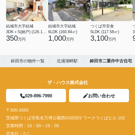
結城市大字結城
結城市大字結城
つくば市安食
3DK＋S(納戸) (126.19㎡)
6LDK (160.84㎡)
5LDK (117.58㎡)
350
1,000
3,100
万円
万円
万円
鉾田市の物件一覧
北浦湖畔駅
鉾田市二重作中古住宅
ザ・ハウス株式会社
029-896-7990
お問い合わせ
〒300-2655
茨城県つくば市島名万博公園西G5街区6 ワークつくばビル 102
営業時間：
10：00～19：00
定休日：
なし