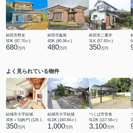
鉾田市野友
鉾田市飯島
鉾田市二重作
5DK (97.70㎡)
4DK (90.06㎡)
3LK (57.93㎡)
6
680
480
350
万円
万円
万円
よく見られている物件
結城市大字結城
結城市大字結城
つくば市安食
3DK＋S(納戸) (126.19㎡)
6LDK (160.84㎡)
5LDK (117.58㎡)
350
1,000
3,100
万円
万円
万円