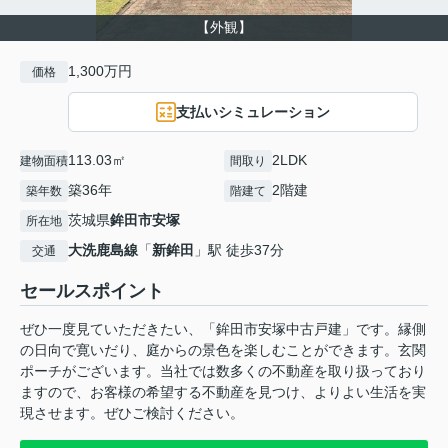
【外観】
1,300万円
価格
支払いシミュレーション
113.03㎡
2LDK
建物面積
間取り
築36年
2階建
築年数
階建て
茨城県
鉾田市
安塚
所在地
大洗鹿島線
「
新鉾田
」駅 徒歩37分
交通
セールスポイント
ぜひ一度見ていただきたい、「鉾田市安塚中古戸建」です。縁側
の日向で寛いだり、庭からの景色を楽しむことができます。玄関
ポーチがございます。当社では数多くの不動産を取り扱っており
ますので、お客様の希望する不動産を見つけ、よりよい生活を実
現させます。ぜひご検討ください。