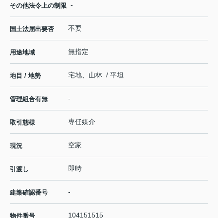
-
その他法令上の制限
不要
国土法届出要否
無指定
用途地域
宅地、山林 / 平坦
地目 / 地勢
-
管理組合有無
専任媒介
取引態様
空家
現況
即時
引渡し
-
建築確認番号
104151515
物件番号