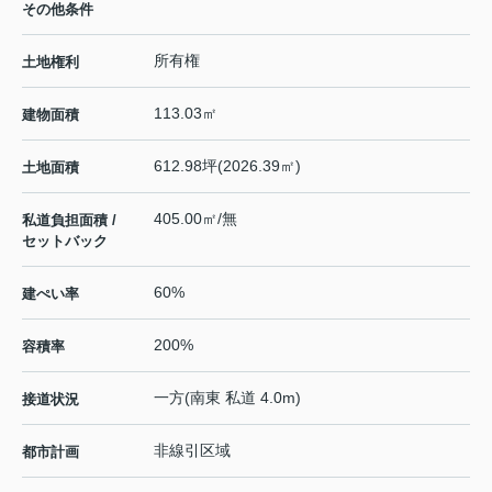
その他条件
所有権
土地権利
113.03㎡
建物面積
612.98坪(2026.39㎡)
土地面積
405.00㎡/無
私道負担面積 /
セットバック
60%
建ぺい率
200%
容積率
一方(南東 私道 4.0m)
接道状況
非線引区域
都市計画