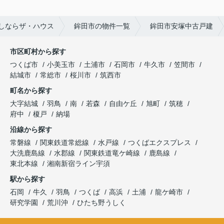
しならザ・ハウス
鉾田市の物件一覧
鉾田市安塚中古戸建
市区町村から探す
つくば市
小美玉市
土浦市
石岡市
牛久市
笠間市
結城市
常総市
桜川市
筑西市
町名から探す
大字結城
羽鳥
南
若森
自由ケ丘
旭町
筑穂
府中
榎戸
納場
沿線から探す
常磐線
関東鉄道常総線
水戸線
つくばエクスプレス
大洗鹿島線
水郡線
関東鉄道竜ケ崎線
鹿島線
東北本線
湘南新宿ライン宇須
駅から探す
石岡
牛久
羽鳥
つくば
高浜
土浦
龍ケ崎市
研究学園
荒川沖
ひたち野うしく