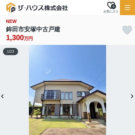
0
お気に入り
NEW
鉾田市安塚中古戸建
1,300
万円
1
/
23