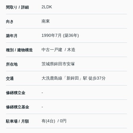
2LDK
間取り / 詳細
南東
向き
1990年7月 (築36年)
築年月
中古一戸建 / 木造
種別 / 建物構造
茨城県
鉾田市
安塚
所在地
大洗鹿島線
「
新鉾田
」駅 徒歩37分
交通
-
修繕積立金
-
修繕積立基金
有(4台) / 0円
駐車場 / 月額