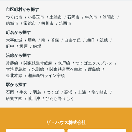
市区町村から探す
つくば市
小美玉市
土浦市
石岡市
牛久市
笠間市
結城市
常総市
桜川市
筑西市
町名から探す
大字結城
羽鳥
南
若森
自由ケ丘
旭町
筑穂
府中
榎戸
納場
沿線から探す
常磐線
関東鉄道常総線
水戸線
つくばエクスプレス
大洗鹿島線
水郡線
関東鉄道竜ケ崎線
鹿島線
東北本線
湘南新宿ライン宇須
駅から探す
石岡
牛久
羽鳥
つくば
高浜
土浦
龍ケ崎市
研究学園
荒川沖
ひたち野うしく
ザ・ハウス株式会社