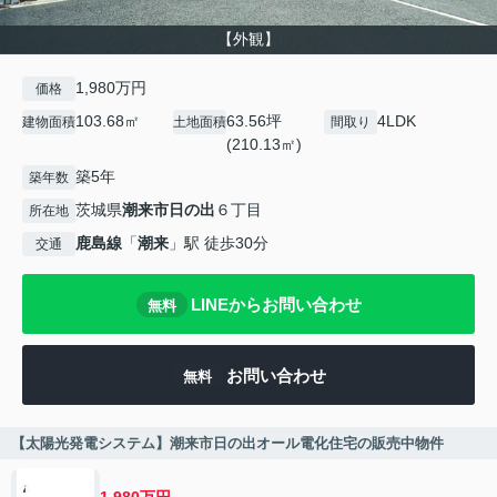
【外観】
1,980万円
価格
103.68㎡
63.56坪
4LDK
建物面積
土地面積
間取り
(210.13㎡)
築5年
築年数
茨城県
潮来市
日の出
６丁目
所在地
鹿島線
「
潮来
」駅 徒歩30分
交通
LINEからお問い合わせ
無料
お問い合わせ
無料
【太陽光発電システム】潮来市日の出オール電化住宅の販売中物件
1,980万円