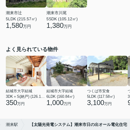
潮来市辻
潮来市川尾
5LDK (215.57㎡)
5SDK (105.12㎡)
1,580
1,380
万円
万円
よく見られている物件
結城市大字結城
結城市大字結城
つくば市安食
3DK＋S(納戸) (126.19㎡)
6LDK (160.84㎡)
5LDK (117.58㎡)
350
1,000
3,100
万円
万円
万円
潮来駅
【太陽光発電システム】潮来市日の出オール電化住宅