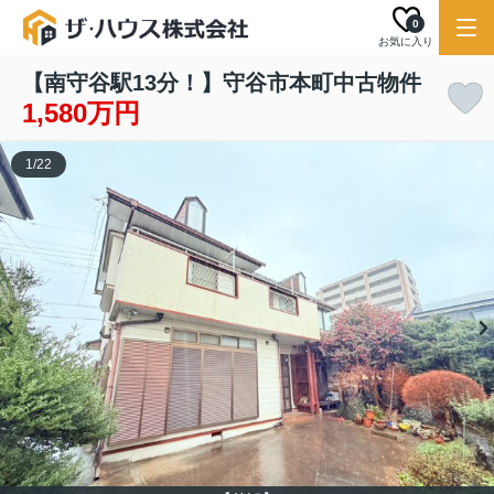
0
お気に入り
【南守谷駅13分！】守谷市本町中古物件
1,580万円
1
/
22