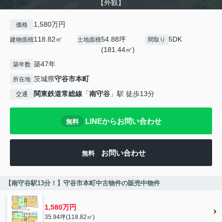
【外観】
1,580万円
価格
118.82㎡
54.88坪
5DK
建物面積
土地面積
間取り
(181.44㎡)
築47年
築年数
茨城県
守谷市
本町
所在地
関東鉄道常総線
「
南守谷
」駅 徒歩13分
交通
LINEからお問い合わせ
無料
お問い合わせ
無料
【南守谷駅13分！】守谷市本町中古物件の販売中物件
1,580万円
35.94坪(118.82㎡)