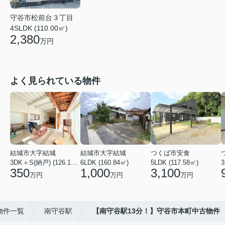
守谷市松前台３丁目
4SLDK (110.00㎡)
2,380
万円
よく見られている物件
結城市大字結城
結城市大字結城
つくば市安食
3DK＋S(納戸) (126.19㎡)
6LDK (160.84㎡)
5LDK (117.58㎡)
350
1,000
3,100
万円
万円
万円
物件一覧
南守谷駅
【南守谷駅13分！】守谷市本町中古物件