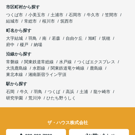
市区町村から探す
つくば市
小美玉市
土浦市
石岡市
牛久市
笠間市
結城市
常総市
桜川市
筑西市
町名から探す
大字結城
羽鳥
南
若森
自由ケ丘
旭町
筑穂
府中
榎戸
納場
沿線から探す
常磐線
関東鉄道常総線
水戸線
つくばエクスプレス
大洗鹿島線
水郡線
関東鉄道竜ケ崎線
鹿島線
東北本線
湘南新宿ライン宇須
駅から探す
石岡
牛久
羽鳥
つくば
高浜
土浦
龍ケ崎市
研究学園
荒川沖
ひたち野うしく
ザ・ハウス株式会社