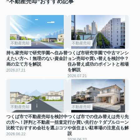
”不動産売却”おすすめ記事
不動産売却
不動産売却
持ち家売却で研究学園へ住み替
つくば市研究学園で中古マンシ
えたい方へ！無理のない資金計
ョン売却や買い替えを検討中？
画の立て方を解説
住み替え成功のポイントと相場
を解説
2026.07.21
2026.07.21
不動産売却
不動産売却
つくば市で不動産売却を検討中
つくば市での住み替えは売り先
の方へ！評判と不動産一括査定
行か買い先行か？ダブルローン
比較でおすすめ会社を選ぶコツ
や仮住まい駐車場の注意点も解
説
2026.06.22
2026.06.22