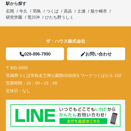
駅から探す
石岡
牛久
羽鳥
つくば
高浜
土浦
龍ケ崎市
研究学園
荒川沖
ひたち野うしく
ザ・ハウス株式会社
029-896-7990
お問い合わせ
〒300-2655
茨城県つくば市島名万博公園西G5街区6 ワークつくばビル 102
営業時間：
10：00～19：00
定休日：
なし