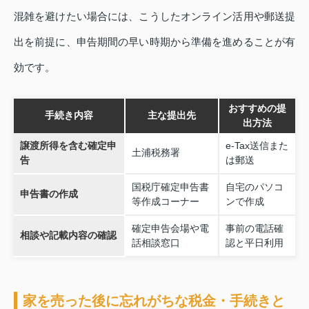
混雑を避けたい場合には、こうしたオンライン活用や郵送提
出を前提に、申告期間の早い時期から準備を進めることが有
効です。
おすすめの提
手続き内容
主な提出先
出方法
譲渡所得を含む確定申
e-Tax送信また
土浦税務署
告
は郵送
国税庁確定申告書
自宅のパソコ
申告書の作成
等作成コーナー
ンで作成
確定申告会場や電
事前の電話確
相談や記載内容の確認
話相談窓口
認と平日利用
家を売った後に忘れがちな税金・手続きと