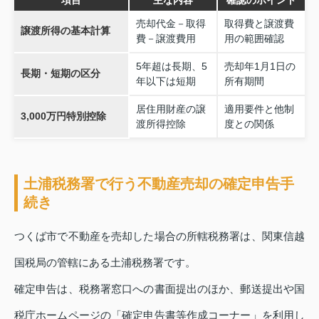
項目
主な内容
確認のポイント
売却代金－取得
取得費と譲渡費
譲渡所得の基本計算
費－譲渡費用
用の範囲確認
5年超は長期、5
売却年1月1日の
長期・短期の区分
年以下は短期
所有期間
居住用財産の譲
適用要件と他制
3,000万円特別控除
渡所得控除
度との関係
土浦税務署で行う不動産売却の確定申告手
続き
つくば市で不動産を売却した場合の所轄税務署は、関東信越
国税局の管轄にある土浦税務署です。
確定申告は、税務署窓口への書面提出のほか、郵送提出や国
税庁ホームページの「確定申告書等作成コーナー」を利用し