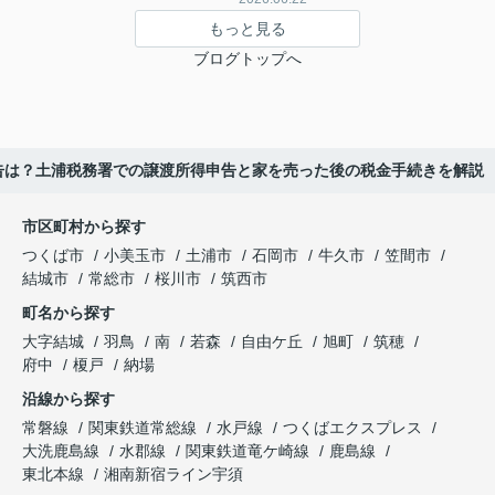
もっと見る
ブログトップへ
告は？土浦税務署での譲渡所得申告と家を売った後の税金手続きを解説
市区町村から探す
つくば市
小美玉市
土浦市
石岡市
牛久市
笠間市
結城市
常総市
桜川市
筑西市
町名から探す
大字結城
羽鳥
南
若森
自由ケ丘
旭町
筑穂
府中
榎戸
納場
沿線から探す
常磐線
関東鉄道常総線
水戸線
つくばエクスプレス
大洗鹿島線
水郡線
関東鉄道竜ケ崎線
鹿島線
東北本線
湘南新宿ライン宇須