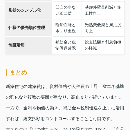
凹凸の少な
基礎外壁量削減と施
形状のシンプル化
い総二階
工性向上
断熱性能と
光熱費低減と満足度
仕様の優先順位整理
水回り重視
向上
補助金と税
総支払額と利息負担
制度活用
制優遇確認
の軽減
まとめ
新築住宅の建築費は、資材価格や人件費の上昇、省エネ基準
の強化など複数の要因が重なり、高止まりが続いています。
一方で、金利や物価の動き、補助金や税制優遇を上手に活用
すれば、総支払額をコントロールすることも可能です。
大切なのは「いつ建てるか」だけで悩むのではなく、「自分