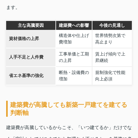
ます。
主な高騰要因
建築費への影響
今後の見通し
構造体や仕上げ
世界情勢次第で
資材価格の上昇
費増加
高止まり
工事単価と工期
賃上げ傾向で上
人手不足と人件費
の上昇
昇継続
断熱・設備費の
規制強化で性能
省エネ基準の強化
増加
向上必須
建築費が高騰しても新築一戸建てを建てる
判断軸
建築費が高騰しているからこそ、「いつ建てるか」だけでな