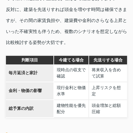
反対に、建築を先送りすれば頭金を増やす時間は確保できま
すが、その間の家賃負担や、建築費や金利のさらなる上昇と
いった不確実性も伴うため、複数のシナリオを想定しながら
比較検討する姿勢が大切です。
判断項目
今建てる場合
先送りする場合
現時点の収支で
将来収入を含め
毎月返済と家計
確認
て試算
現行金利と物価
上昇リスクを想
金利・物価の影響
水準
定
建物性能を優先
頭金増加と総額
総予算の内訳
配分
圧縮