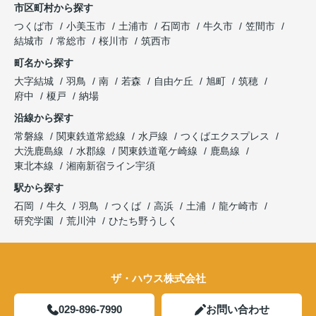
市区町村から探す
つくば市
小美玉市
土浦市
石岡市
牛久市
笠間市
結城市
常総市
桜川市
筑西市
町名から探す
大字結城
羽鳥
南
若森
自由ケ丘
旭町
筑穂
府中
榎戸
納場
沿線から探す
常磐線
関東鉄道常総線
水戸線
つくばエクスプレス
大洗鹿島線
水郡線
関東鉄道竜ケ崎線
鹿島線
東北本線
湘南新宿ライン宇須
駅から探す
石岡
牛久
羽鳥
つくば
高浜
土浦
龍ケ崎市
研究学園
荒川沖
ひたち野うしく
ザ・ハウス株式会社
029-896-7990
お問い合わせ