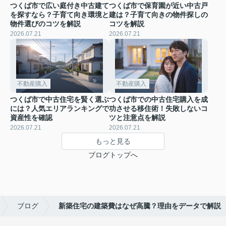
つくば市で広い庭付き中古建て
つくば市で保育園が近い中古戸
を探すなら？子育て向き環境と
建は？子育て向きの物件探しの
物件選びのコツを解説
コツを解説
2026.07.21
2026.07.21
不動産購入
不動産購入
つくば市で中古住宅を賢く選ぶ
つくば市での中古住宅購入を成
には？人気エリアランキングで
功させる移住術！失敗しないコ
資産性を確認
ツと注意点を解説
2026.07.21
2026.07.21
もっと見る
ブログトップへ
ブログ
新築住宅の建築費はなぜ高騰？理由をデータで解説