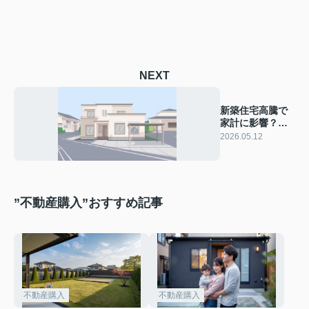
NEXT
新築住宅高騰で
家計に影響？住
宅ローンの見直
2026.05.12
し方を解説
”不動産購入”おすすめ記事
不動産購入
不動産購入