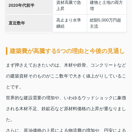
資材高騰で急
建物と土地の両方
2020年代前半
上昇
増
高止まり水準
総額5,000万円超
直近数年
継続
主流
建築費が高騰する5つの理由と今後の見通し
まず押さえておきたいのは、木材や鉄骨、コンクリートなど
の建築資材そのものがここ数年で大きく値上がりしているこ
とです。
世界的な建設需要の増加や、いわゆるウッドショックに象徴
される木材不足、鉄鉱石など原材料価格の上昇が重なりまし
た。
さらに、原油価格の上昇による物流費の増加や、円安による