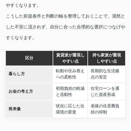
やすくなります。
こうした前提条件と判断の軸を整理しておくことで、漠然と
した不安に流されず、自分に合った合理的な選択につなげや
すくなります。
賃貸派が重視し
持ち家派が重視
区分
やすい点
しやすい点
転勤や住み替え
長期的な生活拠
暮らし方
への柔軟性
点の安定
初期負担の軽減
住宅ローンを通
お金の考え方
と流動性
じた資産形成
状況に応じた住
老後の住居費負
将来像
環境の変更
担の抑制