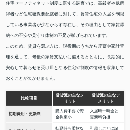
住宅セーフティネット制度に関する調査では、高齢者や低所
得者など住宅確保要配慮者に対して、賃貸住宅の入居を制限
している事業者が少なからず存在し、その理由として家賃滞
納への不安や見守り体制の不足が挙げられています。
このため、賃貸を選ぶ方は、現役期のうちから貯蓄や家計管
理を通じて、老後の家賃支払いに備えるとともに、長期的に
安心して暮らせる受け皿となる住宅や制度の情報を収集して
おくことが欠かせません。
賃貸派の主なメ
賃貸派の主なデ
比較項目
リット
メリット
購入費不要で資
入居時一時金と
初期費用・更新料
金拘束小
更新料負担
転勤時も柔軟な
引越しごとに諸