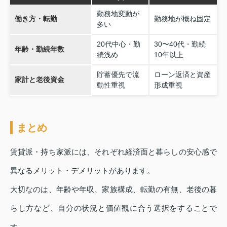
勤務地変動が
働き方・転勤
勤務地が概ね固定
多い
20代中心・勤
30〜40代・勤続
年齢・勤続年数
続浅め
10年以上
貯蓄優先で流
ローン返済と資産
家計と老後資金
動性重視
形成重視
まとめ
賃貸派・持ち家派には、それぞれ経済面と暮らしの安心感で
異なるメリット・デメリットがあります。
大切なのは、年齢や年収、家族構成、転勤の有無、老後の暮
らし方など、自分の状況と価値観に合う選択をすることで
す。