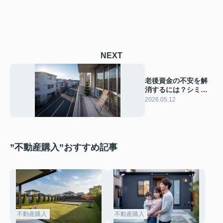
NEXT
老後資金の不安を解
消するには？シミュ
レーションで賃貸か
2026.05.12
持ち家かを比較検討
”不動産購入”おすすめ記事
不動産購入
不動産購入