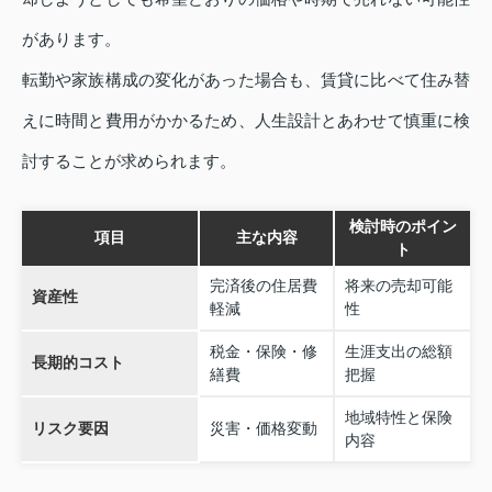
があります。
転勤や家族構成の変化があった場合も、賃貸に比べて住み替
えに時間と費用がかかるため、人生設計とあわせて慎重に検
討することが求められます。
検討時のポイン
項目
主な内容
ト
完済後の住居費
将来の売却可能
資産性
軽減
性
税金・保険・修
生涯支出の総額
長期的コスト
繕費
把握
地域特性と保険
リスク要因
災害・価格変動
内容