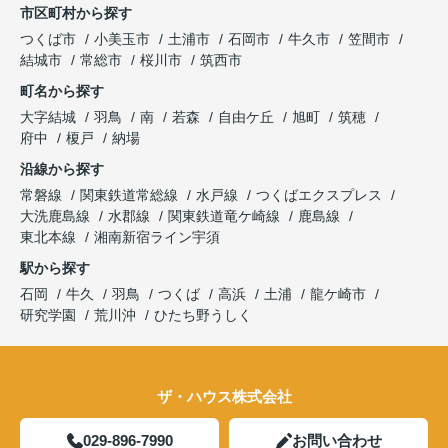
市区町村から探す
つくば市
小美玉市
土浦市
石岡市
牛久市
笠間市
結城市
常総市
桜川市
筑西市
町名から探す
大字結城
羽鳥
南
若森
自由ケ丘
旭町
筑穂
府中
榎戸
納場
沿線から探す
常磐線
関東鉄道常総線
水戸線
つくばエクスプレス
大洗鹿島線
水郡線
関東鉄道竜ケ崎線
鹿島線
東北本線
湘南新宿ライン宇須
駅から探す
石岡
牛久
羽鳥
つくば
高浜
土浦
龍ケ崎市
研究学園
荒川沖
ひたち野うしく
ザ・ハウス株式会社
029-896-7990
お問い合わせ