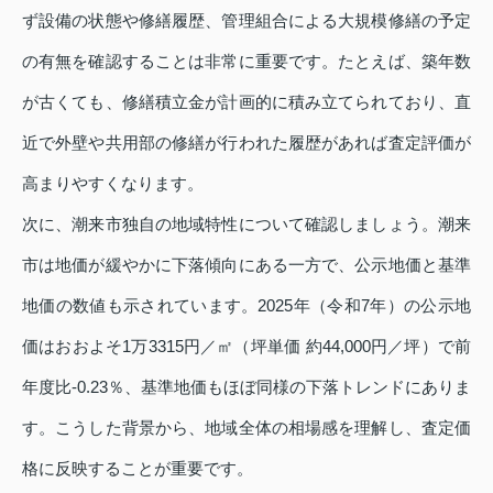
ず設備の状態や修繕履歴、管理組合による大規模修繕の予定
の有無を確認することは非常に重要です。たとえば、築年数
が古くても、修繕積立金が計画的に積み立てられており、直
近で外壁や共用部の修繕が行われた履歴があれば査定評価が
高まりやすくなります。
次に、潮来市独自の地域特性について確認しましょう。潮来
市は地価が緩やかに下落傾向にある一方で、公示地価と基準
地価の数値も示されています。2025年（令和7年）の公示地
価はおおよそ1万3315円／㎡（坪単価 約44,000円／坪）で前
年度比‐0.23％、基準地価もほぼ同様の下落トレンドにありま
す。こうした背景から、地域全体の相場感を理解し、査定価
格に反映することが重要です。