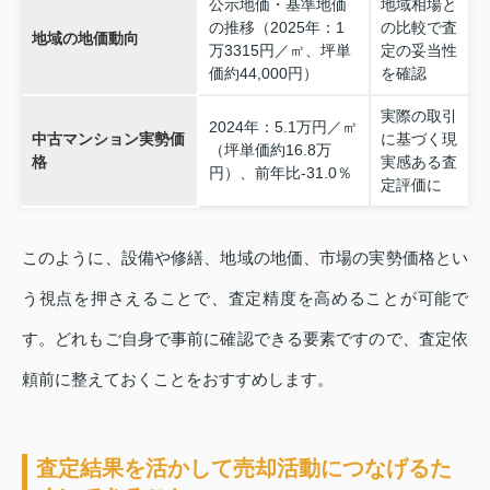
公示地価・基準地価
地域相場と
の推移（2025年：1
の比較で査
地域の地価動向
万3315円／㎡、坪単
定の妥当性
価約44,000円）
を確認
実際の取引
2024年：5.1万円／㎡
中古マンション実勢価
に基づく現
（坪単価約16.8万
格
実感ある査
円）、前年比‐31.0％
定評価に
このように、設備や修繕、地域の地価、市場の実勢価格とい
う視点を押さえることで、査定精度を高めることが可能で
す。どれもご自身で事前に確認できる要素ですので、査定依
頼前に整えておくことをおすすめします。
査定結果を活かして売却活動につなげるた