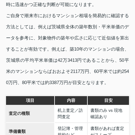
時に迅速かつ正確な判断が可能になります。
ご自身で潮来市におけるマンション相場を簡易的に確認する
方法としては、例えば茨城県全体の築年数別・平米単価のデ
ータを参考に、対象物件の築年や広さに応じて近似値を算出
することが有効です。例えば、築10年のマンションの場合、
茨城県の平均平米単価は42万3413円であることから、50平
米のマンションならばおおよそ2117万円、60平米では約254
0万円、80平米では約3387万円が目安となります。
項目
内容
目安
机上査定／訪
書類のみ vs 現地
査定の種類
問査定
確認あり
登記簿・管理
書類があれば査定
準備書類
規約など
がスムーズ