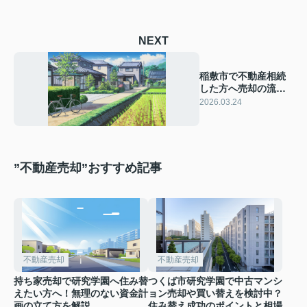
NEXT
稲敷市で不動産相続
した方へ売却の流れ
は？相続税や手続き
2026.03.24
も分かりやすく紹介
”不動産売却”おすすめ記事
不動産売却
不動産売却
持ち家売却で研究学園へ住み替
つくば市研究学園で中古マンシ
えたい方へ！無理のない資金計
ョン売却や買い替えを検討中？
画の立て方を解説
住み替え成功のポイントと相場