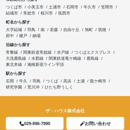
つくば市
小美玉市
土浦市
石岡市
牛久市
笠間市
結城市
常総市
桜川市
筑西市
町名から探す
大字結城
羽鳥
南
若森
自由ケ丘
旭町
筑穂
府中
榎戸
納場
沿線から探す
常磐線
関東鉄道常総線
水戸線
つくばエクスプレス
大洗鹿島線
水郡線
関東鉄道竜ケ崎線
鹿島線
東北本線
湘南新宿ライン宇須
駅から探す
石岡
牛久
羽鳥
つくば
高浜
土浦
龍ケ崎市
研究学園
荒川沖
ひたち野うしく
ザ・ハウス株式会社
029-896-7990
お問い合わせ