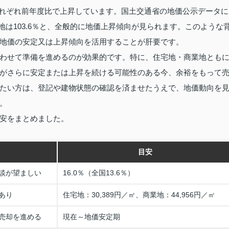
㎡と、それぞれ前年度比で上昇しています。国土交通省の地価公示データに
工業地は103.6％と、全般的に地価上昇傾向が見られます。このような
地価の安定又は上昇傾向を活用することが肝要です。
わせて準備を進めるのが効果的です。特に、住宅地・商業地とも
がさらに安定または上昇を続ける可能性のある今、余裕をもって
たい方は、登記や建物状態の確認を済ませたうえで、地価動向を
。
安をまとめました。
目安
談が望ましい
16.0％（全国13.6％）
あり
住宅地：30,389円／㎡、商業地：44,956円／㎡
売却を進める
現在～地価安定期