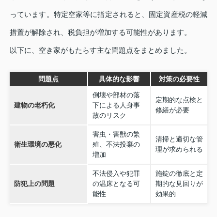
っています。特定空家等に指定されると、固定資産税の軽減
措置が解除され、税負担が増加する可能性があります。
以下に、空き家がもたらす主な問題点をまとめました。
問題点
具体的な影響
対策の必要性
倒壊や部材の落
定期的な点検と
建物の老朽化
下による人身事
修繕が必要
故のリスク
害虫・害獣の繁
清掃と適切な管
衛生環境の悪化
殖、不法投棄の
理が求められる
増加
不法侵入や犯罪
施錠の徹底と定
防犯上の問題
の温床となる可
期的な見回りが
能性
効果的