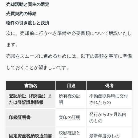
売却活動と買主の選定
売買契約の締結
物件の引き渡しと決済
次に、売却前に行うべき準備や必要書類について解説いたし
ます。
売却をスムーズに進めるためには、以下の書類を事前に準備
しておくことが望ましいです。
書類名
用途
備考
登記済証（権利証）ま
所有権の証
不動産取得時に交付
たは登記識別情報
明
されたもの
発行から3ヶ月以内
印鑑証明書
実印の証明
のもの
税額確認と
固定資産税納税通知書
最新年度のもの