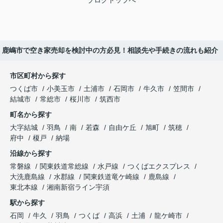
ブログトップへ
鹿嶋市で空き家売却を検討中の方必見！相談先や手続きの流れも紹介
市区町村から探す
つくば市
小美玉市
土浦市
石岡市
牛久市
笠間市
結城市
常総市
桜川市
筑西市
町名から探す
大字結城
羽鳥
南
若森
自由ケ丘
旭町
筑穂
府中
榎戸
納場
沿線から探す
常磐線
関東鉄道常総線
水戸線
つくばエクスプレス
大洗鹿島線
水郡線
関東鉄道竜ケ崎線
鹿島線
東北本線
湘南新宿ライン宇須
駅から探す
石岡
牛久
羽鳥
つくば
高浜
土浦
龍ケ崎市