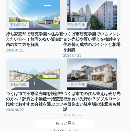
不動産売却
不動産売却
持ち家売却で研究学園へ住み替
つくば市研究学園で中古マンシ
えたい方へ！無理のない資金計
ョン売却や買い替えを検討中？
画の立て方を解説
住み替え成功のポイントと相場
を解説
2026.07.21
2026.07.21
不動産売却
不動産売却
つくば市で不動産売却を検討中
つくば市での住み替えは売り先
の方へ！評判と不動産一括査定
行か買い先行か？ダブルローン
比較でおすすめ会社を選ぶコツ
や仮住まい駐車場の注意点も解
説
2026.06.22
2026.06.22
もっと見る