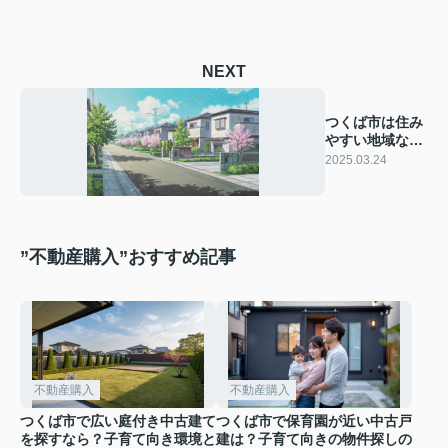
NEXT
つくば市は住み
やすい地域なの
か？その魅力を
2025.03.24
ご紹介
”不動産購入”おすすめ記事
不動産購入
不動産購入
つくば市で広い庭付き中古建て
つくば市で保育園が近い中古戸
を探すなら？子育て向き環境と
建は？子育て向きの物件探しの