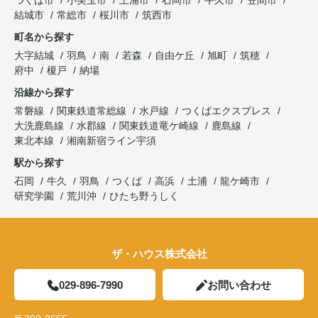
結城市
常総市
桜川市
筑西市
町名から探す
大字結城
羽鳥
南
若森
自由ケ丘
旭町
筑穂
府中
榎戸
納場
沿線から探す
常磐線
関東鉄道常総線
水戸線
つくばエクスプレス
大洗鹿島線
水郡線
関東鉄道竜ケ崎線
鹿島線
東北本線
湘南新宿ライン宇須
駅から探す
石岡
牛久
羽鳥
つくば
高浜
土浦
龍ケ崎市
研究学園
荒川沖
ひたち野うしく
ザ・ハウス株式会社
029-896-7990
お問い合わせ