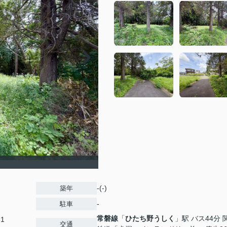
-(-)
築年
-
駐車
常磐線
「
ひたち野うしく
」駅 バス44分 
61
交通