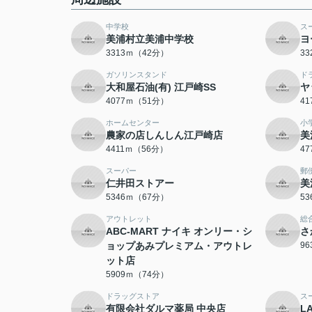
中学校
ス
美浦村立美浦中学校
ヨ
3313ｍ（42分）
3
ガソリンスタンド
ド
大和屋石油(有) 江戸崎SS
ヤ
4077ｍ（51分）
4
ホームセンター
小
農家の店しんしん江戸崎店
美
4411ｍ（56分）
4
スーパー
郵
仁井田ストアー
美
5346ｍ（67分）
5
アウトレット
総
ABC-MART ナイキ オンリー・シ
さ
ョップあみプレミアム・アウトレ
9
ット店
5909ｍ（74分）
ドラッグストア
ス
有限会社ダルマ薬局 中央店
L