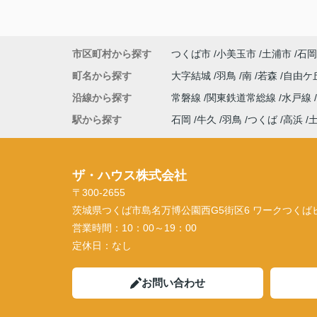
市区町村から探す
つくば市
小美玉市
土浦市
石岡
町名から探す
大字結城
羽鳥
南
若森
自由ケ
沿線から探す
常磐線
関東鉄道常総線
水戸線
駅から探す
石岡
牛久
羽鳥
つくば
高浜
ザ・ハウス株式会社
〒300-2655
茨城県つくば市島名万博公園西G5街区6 ワークつくばビル
営業時間：
10：00～19：00
定休日：
なし
お問い合わせ