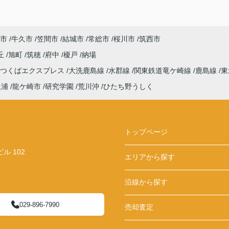
市
牛久市
笠間市
結城市
常総市
桜川市
筑西市
丘
旭町
筑穂
府中
榎戸
納場
つくばエクスプレス
大洗鹿島線
水郡線
関東鉄道竜ケ崎線
鹿島線
東
土浦
龍ケ崎市
研究学園
荒川沖
ひたち野うしく
トップページ
 102
エリアから探す
沿線から探す
029-896-7990
売却査定