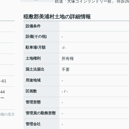
鉄道「犬塚コインランドリー前」 停歩2
稲敷郡美浦村土地の詳細情報
設備条件
設備(その他)
-
駐車場/月額
-/-
土地権利
所有権
国土法届出
不要
用途地域
-
-61
区画数
- / -
44
リー
管理形態
-
管理員の勤務形態
-
情報の見方
管理会社
-