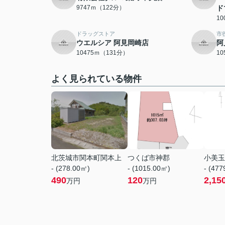
9747ｍ（122分）
ド
1
ドラッグストア
市
ウエルシア 阿見岡崎店
阿
10475ｍ（131分）
1
よく見られている物件
北茨城市関本町関本上
つくば市神郡
小美玉
- (278.00㎡)
- (1015.00㎡)
- (47
490
120
2,15
万円
万円