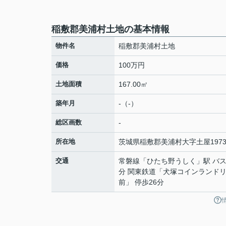
稲敷郡美浦村土地の基本情報
物件名
稲敷郡美浦村土地
価格
100万円
土地面積
167.00㎡
築年月
-（-）
総区画数
-
所在地
茨城県
稲敷郡美浦村
大字土屋
1973
交通
常磐線
「
ひたち野うしく
」駅 バス
分 関東鉄道「犬塚コインランド
前」 停歩26分