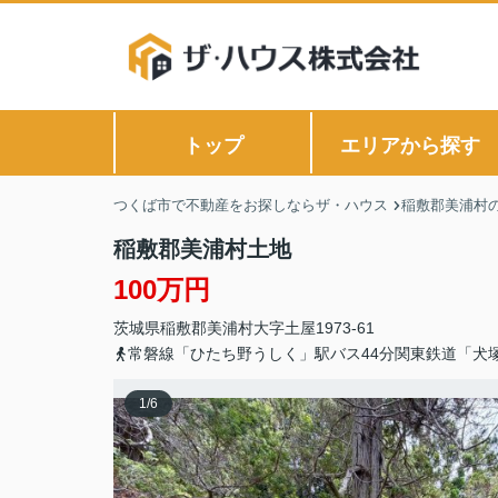
トップ
エリアから探す
つくば市で不動産をお探しならザ・ハウス
稲敷郡美浦村
稲敷郡美浦村土地
100万円
茨城県
稲敷郡美浦村
大字土屋
1973-61
常磐線「ひたち野うしく」駅バス44分関東鉄道「犬
1
/
6