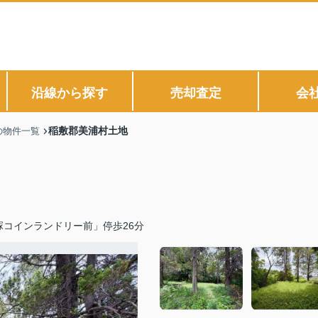
沿線から探す
売却査定
会
稲敷郡美浦村土地
の物件一覧
塚コインランドリー前」停歩26分