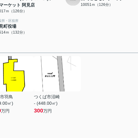
マーケット 阿見店
10051ｍ（126分）
0017ｍ（126分）
役所・区役所
見町役場
0514ｍ（132分）
市羽鳥
つくば市沼崎
79.00㎡)
- (448.00㎡)
0
300
万円
万円