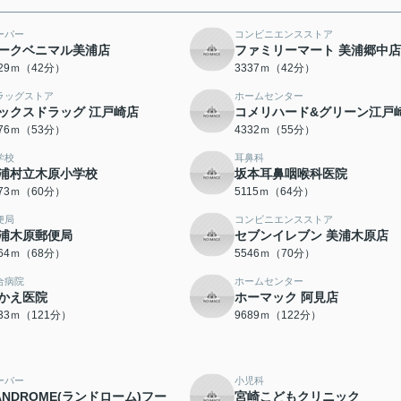
ーパー
コンビニエンスストア
ークベニマル美浦店
ファミリーマート 美浦郷中店
329ｍ（42分）
3337ｍ（42分）
ラッグストア
ホームセンター
ックスドラッグ 江戸崎店
コメリハード&グリーン江戸
176ｍ（53分）
4332ｍ（55分）
学校
耳鼻科
浦村立木原小学校
坂本耳鼻咽喉科医院
773ｍ（60分）
5115ｍ（64分）
便局
コンビニエンスストア
浦木原郵便局
セブンイレブン 美浦木原店
364ｍ（68分）
5546ｍ（70分）
合病院
ホームセンター
かえ医院
ホーマック 阿見店
633ｍ（121分）
9689ｍ（122分）
ーパー
小児科
ANDROME(ランドローム)フー
宮崎こどもクリニック