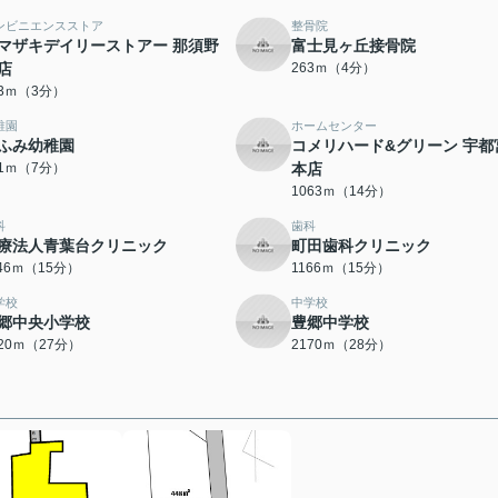
ンビニエンスストア
整骨院
マザキデイリーストアー 那須野
富士見ヶ丘接骨院
店
263ｍ（4分）
33ｍ（3分）
稚園
ホームセンター
ふみ幼稚園
コメリハード&グリーン 宇都
01ｍ（7分）
本店
1063ｍ（14分）
科
歯科
療法人青葉台クリニック
町田歯科クリニック
146ｍ（15分）
1166ｍ（15分）
学校
中学校
郷中央小学校
豊郷中学校
120ｍ（27分）
2170ｍ（28分）