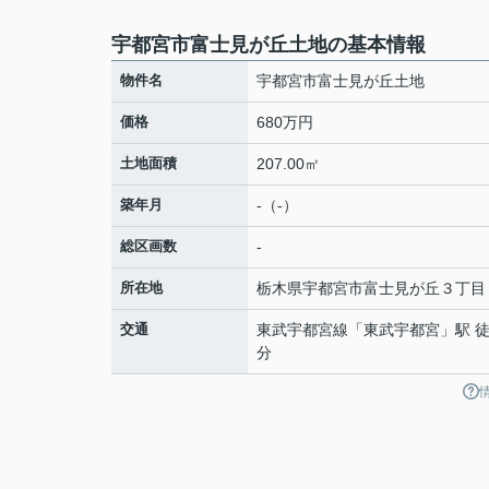
宇都宮市富士見が丘土地の基本情報
物件名
宇都宮市富士見が丘土地
価格
680万円
土地面積
207.00㎡
築年月
-（-）
総区画数
-
所在地
栃木県
宇都宮市
富士見が丘
３丁目
交通
東武宇都宮線
「
東武宇都宮
」駅 徒
分