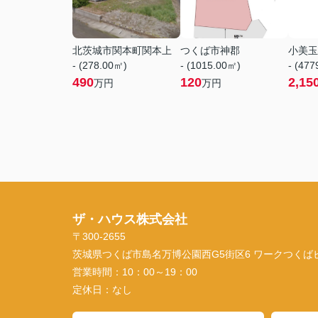
北茨城市関本町関本上
つくば市神郡
小美玉
- (278.00㎡)
- (1015.00㎡)
- (47
490
120
2,15
万円
万円
ザ・ハウス株式会社
〒300-2655
茨城県つくば市島名万博公園西G5街区6 ワークつくばビル
営業時間：
10：00～19：00
定休日：
なし