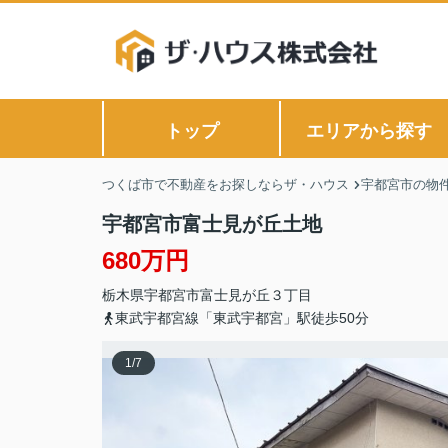
トップ
エリアから探す
つくば市で不動産をお探しならザ・ハウス
宇都宮市の物
宇都宮市富士見が丘土地
680万円
栃木県
宇都宮市
富士見が丘
３丁目
東武宇都宮線「東武宇都宮」駅徒歩50分
1
/
7