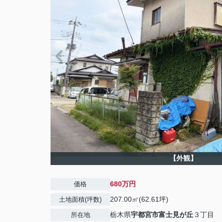
【外観】
680万円
価格
207.00㎡(62.61坪)
土地面積(坪数)
栃木県
宇都宮市
富士見が丘
３丁目
所在地