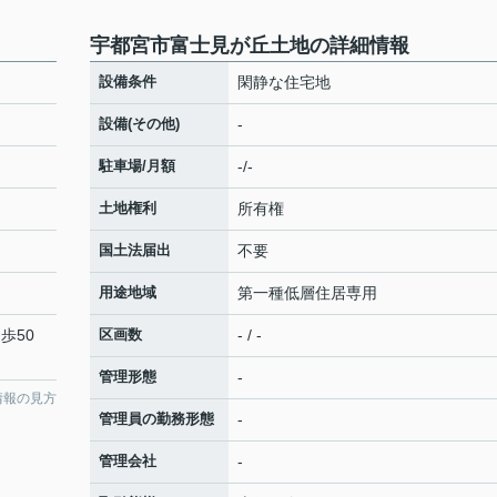
宇都宮市富士見が丘土地の詳細情報
設備条件
閑静な住宅地
設備(その他)
-
駐車場/月額
-/-
土地権利
所有権
国土法届出
不要
用途地域
第一種低層住居専用
歩50
区画数
- / -
管理形態
-
情報の見方
管理員の勤務形態
-
管理会社
-