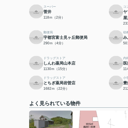
スーパー
コ
菅井
ヤ
118ｍ（2分）
屋
2
郵便局
幼
宇都宮富士見ヶ丘郵便局
み
290ｍ（4分）
5
ドラッグストア
内
しんわ薬局山本店
医
1130ｍ（15分）
1
ドラッグストア
小
とちぎ薬局岩曽店
豊
1682ｍ（22分）
2
よく見られている物件