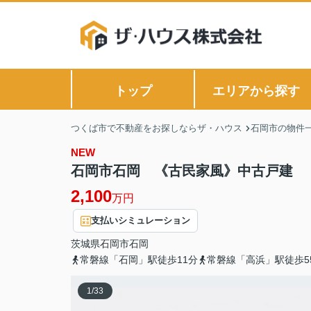
トップ
エリアから探す
つくば市で不動産をお探しならザ・ハウス
石岡市の物件
NEW
石岡市石岡 《古民家風》中古戸建
2,100
万円
支払いシミュレーション
茨城県
石岡市
石岡
常磐線「石岡」駅徒歩11分
常磐線「高浜」駅徒歩5
1
/
33