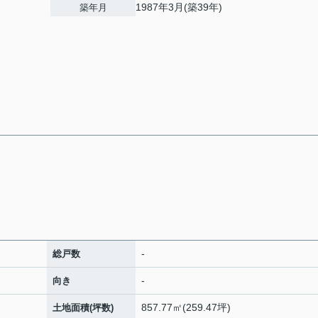
1987年3月(築39年)
築年月
-
総戸数
-
向き
857.77㎡(259.47坪)
土地面積(坪数)