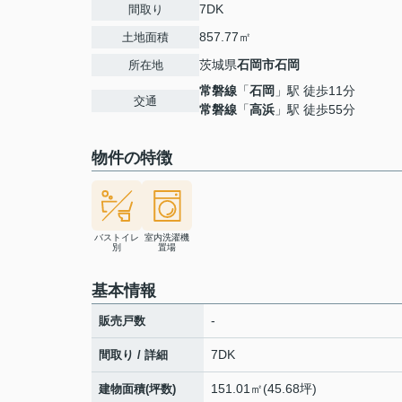
7DK
間取り
857.77㎡
土地面積
茨城県
石岡市
石岡
所在地
常磐線
「
石岡
」駅 徒歩11分
交通
常磐線
「
高浜
」駅 徒歩55分
物件の特徴
バストイレ
室内洗濯機
別
置場
基本情報
-
販売戸数
7DK
間取り / 詳細
151.01㎡(45.68坪)
建物面積(坪数)