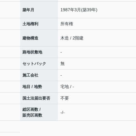
1987年3月(築39年)
築年月
所有権
土地権利
木造 / 2階建
建物構造
-
路地状敷地
無
セットバック
-
施工会社
宅地 / -
地目 / 地勢
不要
国土法届出要否
総区画数 /
-/-
販売区画数