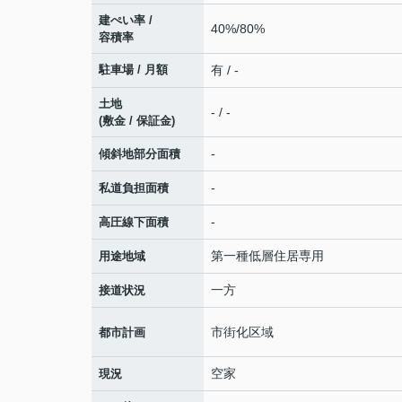
建ぺい率 /
40%/80%
容積率
駐車場 / 月額
有 / -
土地
- / -
(敷金 / 保証金)
-
傾斜地部分面積
-
私道負担面積
-
高圧線下面積
第一種低層住居専用
用途地域
一方
接道状況
市街化区域
都市計画
空家
現況