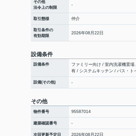
その他
-
法令上の制限
仲介
取引態様
取引条件の
2026年08月22日
有効期限
設備条件
設備条件
ファミリー向け / 室内洗濯機置場 / 
有 / システムキッチン / バス・トイ
設備(その他)
-
その他
95587014
物件番号
-
建築確認番号
2026年08月22日
次回更新予定日