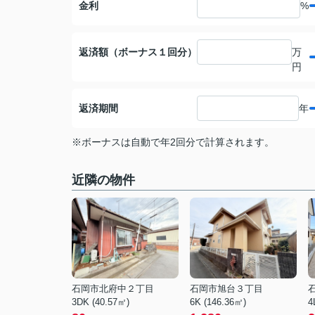
金利
%
返済額（ボーナス１回分）
万
円
返済期間
年
※ボーナスは自動で年2回分で計算されます。
近隣の物件
石岡市北府中２丁目
石岡市旭台３丁目
3DK (40.57㎡)
6K (146.36㎡)
4