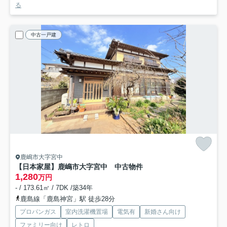
る
中古一戸建
鹿嶋市大字宮中
【日本家屋】鹿嶋市大字宮中 中古物件
1,280
万円
- / 173.61㎡ / 7DK /築34年
鹿島線「鹿島神宮」駅 徒歩28分
プロパンガス
室内洗濯機置場
電気有
新婚さん向け
ファミリー向け
レトロ