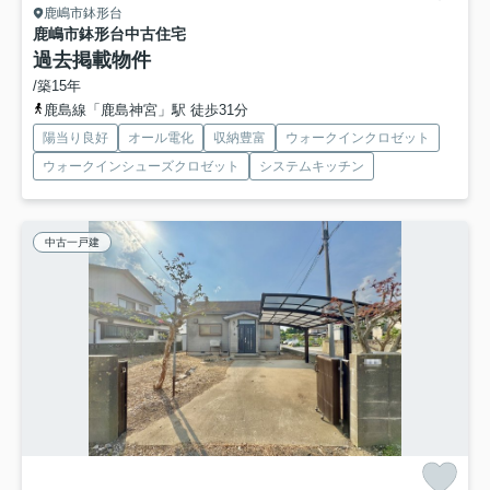
鹿嶋市鉢形台
鹿嶋市鉢形台中古住宅
過去掲載物件
/築15年
鹿島線「鹿島神宮」駅 徒歩31分
陽当り良好
オール電化
収納豊富
ウォークインクロゼット
ウォークインシューズクロゼット
システムキッチン
中古一戸建