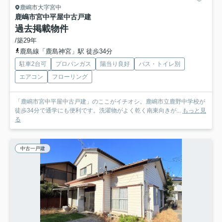
鹿嶋市大字宮中
鹿嶋市宮中平屋中古戸建
過去掲載物件
/築29年
鹿島線「鹿島神宮」駅 徒歩34分
駐車2台可
プロパンガス
陽当り良好
バス・トイレ別
エアコン
フローリング
「鹿嶋市宮中平屋中古戸建」のここがイチオシ。鹿嶋市立鹿野中学校が
徒歩34分で通学にも便利です。洗濯物がよく乾く南東向きが...
もっと見
る
中古一戸建