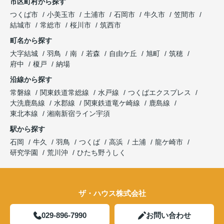
市区町村から探す
つくば市
小美玉市
土浦市
石岡市
牛久市
笠間市
結城市
常総市
桜川市
筑西市
町名から探す
大字結城
羽鳥
南
若森
自由ケ丘
旭町
筑穂
府中
榎戸
納場
沿線から探す
常磐線
関東鉄道常総線
水戸線
つくばエクスプレス
大洗鹿島線
水郡線
関東鉄道竜ケ崎線
鹿島線
東北本線
湘南新宿ライン宇須
駅から探す
石岡
牛久
羽鳥
つくば
高浜
土浦
龍ケ崎市
研究学園
荒川沖
ひたち野うしく
ザ・ハウス株式会社
029-896-7990
お問い合わせ