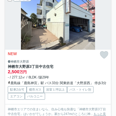
NEW
神栖市大野原
神栖市大野原3丁目中古住宅
2,500
万円
- / 277.12㎡ / 8LDK /築29年
鹿島線「鹿島神宮」駅 バス33分 関東鉄道「大野原西」 停歩3分
駐車2台可
都市ガス
浴室１坪以上
バス・トイレ別
エアコン
バルコニー
神栖市エリアでの住まいなら、住み心地も快適な「神栖市大野原3丁目
中古住宅」はいかがでしょうか。家から247mのところに神...
もっと見