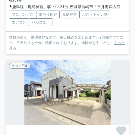
/築39年
鹿島線「鹿島神宮」駅 バス31分 茨城県鹿嶋市「平井海岸入口」 停歩2分
プロパンガス
陽当り良好
収納豊富
バス・トイレ別
エアコン
バルコニー
階数が高く、眺望良好なので、毎日眺めを楽しめます。2面採光ですの
で、日当たりも十分に確保されております。値段がお手ごろな...
もっと
見る
中古一戸建