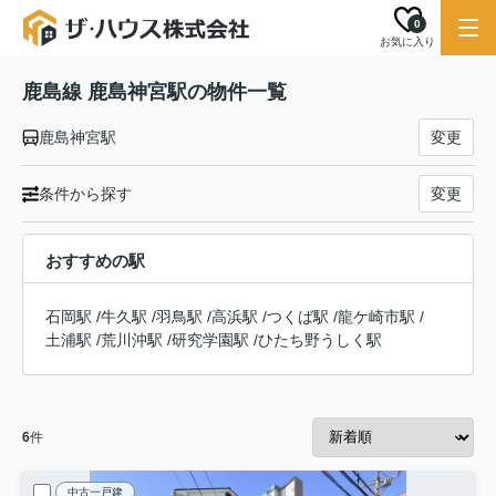
0
お気に入り
鹿島線 鹿島神宮駅の物件一覧
鹿島神宮駅
変更
条件から探す
変更
おすすめの駅
石岡駅
/
牛久駅
/
羽鳥駅
/
高浜駅
/
つくば駅
/
龍ケ崎市駅
/
土浦駅
/
荒川沖駅
/
研究学園駅
/
ひたち野うしく駅
6
件
中古一戸建