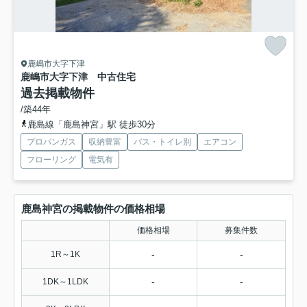
鹿嶋市大字下津
鹿嶋市大字下津 中古住宅
過去掲載物件
/築44年
鹿島線「鹿島神宮」駅 徒歩30分
プロパンガス
収納豊富
バス・トイレ別
エアコン
フローリング
電気有
鹿島神宮の掲載物件の価格相場
価格相場
募集件数
-
-
1R～1K
-
-
1DK～1LDK