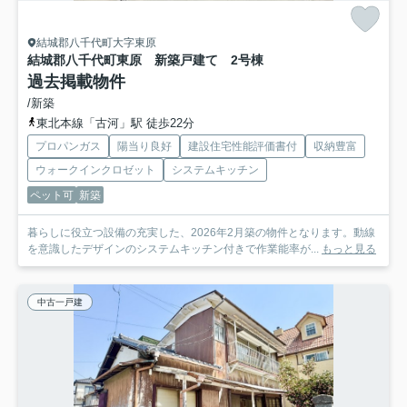
結城郡八千代町大字東原
結城郡八千代町東原 新築戸建て 2号棟
過去掲載物件
/新築
東北本線「古河」駅 徒歩22分
プロパンガス
陽当り良好
建設住宅性能評価書付
収納豊富
ウォークインクロゼット
システムキッチン
ペット可
新築
暮らしに役立つ設備の充実した、2026年2月築の物件となります。動線
を意識したデザインのシステムキッチン付きで作業能率が...
もっと見る
中古一戸建