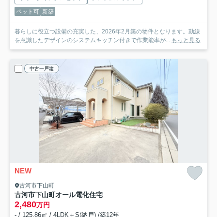
ペット可
新築
暮らしに役立つ設備の充実した、2026年2月築の物件となります。動線
を意識したデザインのシステムキッチン付きで作業能率が...
もっと見る
中古一戸建
NEW
古河市下山町
古河市下山町オール電化住宅
2,480
万円
- / 125.86㎡ / 4LDK＋S(納戸) /築12年