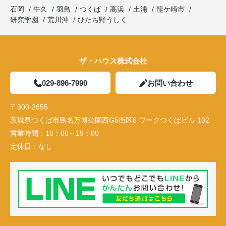
石岡
牛久
羽鳥
つくば
高浜
土浦
龍ケ崎市
研究学園
荒川沖
ひたち野うしく
ザ・ハウス株式会社
029-896-7990
お問い合わせ
〒300-2655
茨城県つくば市島名万博公園西G5街区6 ワークつくばビル 102
営業時間：
10：00～19：00
定休日：
なし