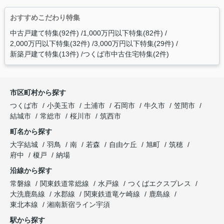
おすすめこだわり特集
中古戸建て特集(92件)
1,000万円以下特集(82件)
2,000万円以下特集(32件)
3,000万円以下特集(29件)
新築戸建て特集(13件)
つくば市中古住宅特集(2件)
市区町村から探す
つくば市
小美玉市
土浦市
石岡市
牛久市
笠間市
結城市
常総市
桜川市
筑西市
町名から探す
大字結城
羽鳥
南
若森
自由ケ丘
旭町
筑穂
府中
榎戸
納場
沿線から探す
常磐線
関東鉄道常総線
水戸線
つくばエクスプレス
大洗鹿島線
水郡線
関東鉄道竜ケ崎線
鹿島線
東北本線
湘南新宿ライン宇須
駅から探す