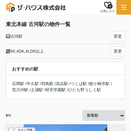
0
お気に入り
東北本線 古河駅の物件一覧
古河駅
変更
4K,4DK,4LDK以上
変更
おすすめの駅
石岡駅
/
牛久駅
/
羽鳥駅
/
高浜駅
/
つくば駅
/
龍ケ崎市駅
/
荒川沖駅
/
土浦駅
/
研究学園駅
/
ひたち野うしく駅
8
件
中古一戸建