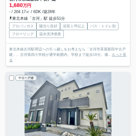
1,680
万円
- / 204.17㎡ / 6DK /築28年
東北本線「古河」駅 徒歩51分
プロパンガス
陽当り良好
浴室１坪以上
バス・トイレ別
フローリング
温水洗浄便座
東北本線古河駅周辺への引っ越しをお考えなら「古河市茶屋新田中古戸
建」。古河第四小学校が通学範囲内、学校まで徒歩16分。価...
もっと見
る
中古一戸建