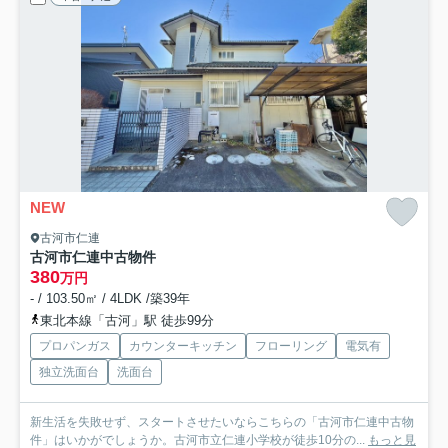
NEW
古河市仁連
古河市仁連中古物件
380
万円
- / 103.50㎡ / 4LDK /築39年
東北本線「古河」駅 徒歩99分
プロパンガス
カウンターキッチン
フローリング
電気有
独立洗面台
洗面台
新生活を失敗せず、スタートさせたいならこちらの「古河市仁連中古物
件」はいかがでしょうか。古河市立仁連小学校が徒歩10分の...
もっと見