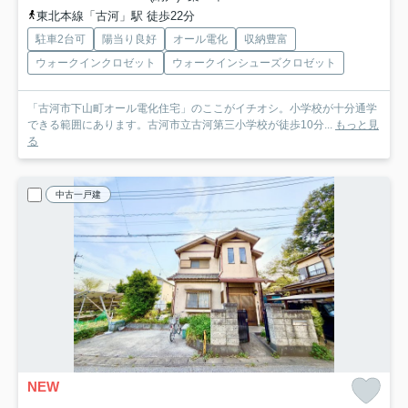
東北本線「古河」駅 徒歩22分
駐車2台可
陽当り良好
オール電化
収納豊富
ウォークインクロゼット
ウォークインシューズクロゼット
「古河市下山町オール電化住宅」のここがイチオシ。小学校が十分通学
できる範囲にあります。古河市立古河第三小学校が徒歩10分...
もっと見
る
中古一戸建
NEW