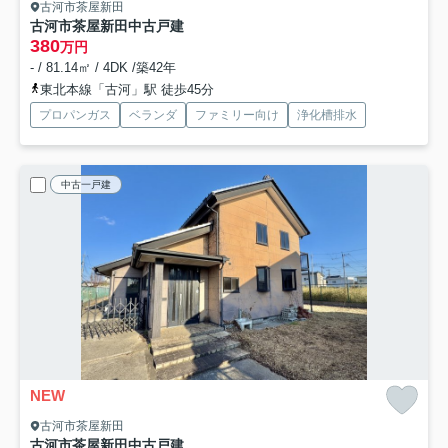
古河市茶屋新田
古河市茶屋新田中古戸建
380
万円
- / 81.14㎡ / 4DK /築42年
東北本線「古河」駅 徒歩45分
プロパンガス
ベランダ
ファミリー向け
浄化槽排水
中古一戸建
NEW
古河市茶屋新田
古河市茶屋新田中古戸建