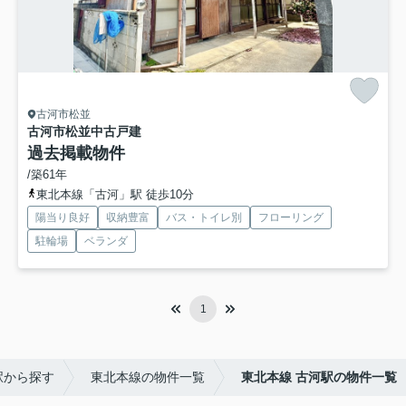
古河市松並
古河市松並中古戸建
過去掲載物件
/築61年
東北本線「古河」駅 徒歩10分
陽当り良好
収納豊富
バス・トイレ別
フローリング
駐輪場
ベランダ
1
駅から探す
東北本線の物件一覧
東北本線 古河駅の物件一覧