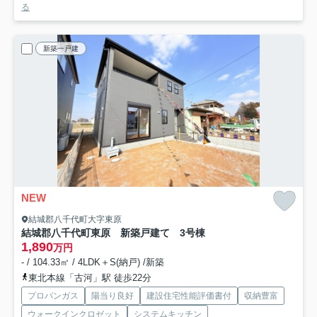
る
新築一戸建
NEW
結城郡八千代町大字東原
結城郡八千代町東原 新築戸建て 3号棟
1,890
万円
- / 104.33㎡ / 4LDK＋S(納戸) /新築
東北本線「古河」駅 徒歩22分
プロパンガス
陽当り良好
建設住宅性能評価書付
収納豊富
ウォークインクロゼット
システムキッチン