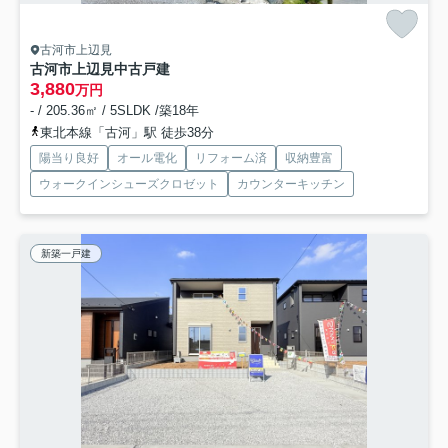
古河市上辺見
古河市上辺見中古戸建
3,880
万円
- / 205.36㎡ / 5SLDK /築18年
東北本線「古河」駅 徒歩38分
陽当り良好
オール電化
リフォーム済
収納豊富
ウォークインシューズクロゼット
カウンターキッチン
新築一戸建