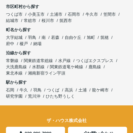
市区町村から探す
つくば市
小美玉市
土浦市
石岡市
牛久市
笠間市
結城市
常総市
桜川市
筑西市
町名から探す
大字結城
羽鳥
南
若森
自由ケ丘
旭町
筑穂
府中
榎戸
納場
沿線から探す
常磐線
関東鉄道常総線
水戸線
つくばエクスプレス
大洗鹿島線
水郡線
関東鉄道竜ケ崎線
鹿島線
東北本線
湘南新宿ライン宇須
駅から探す
石岡
牛久
羽鳥
つくば
高浜
土浦
龍ケ崎市
研究学園
荒川沖
ひたち野うしく
ザ・ハウス株式会社