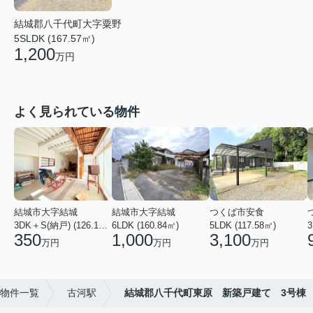
結城郡八千代町大字粟野
5SLDK (167.57㎡)
1,200
万円
よく見られている物件
結城市大字結城
結城市大字結城
つくば市安食
3DK＋S(納戸) (126.19㎡)
6LDK (160.84㎡)
5LDK (117.58㎡)
350
1,000
3,100
万円
万円
万円
物件一覧
古河駅
結城郡八千代町東原 新築戸建て 3号棟