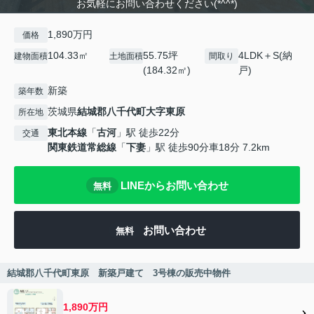
お気軽にお問い合わせください(*^^*)
1,890万円
価格
104.33㎡
55.75坪
4LDK＋S(納
建物面積
土地面積
間取り
(184.32㎡)
戸)
新築
築年数
茨城県
結城郡八千代町
大字東原
所在地
東北本線
「
古河
」駅 徒歩22分
交通
関東鉄道常総線
「
下妻
」駅 徒歩90分車18分 7.2km
LINEからお問い合わせ
無料
お問い合わせ
無料
結城郡八千代町東原 新築戸建て 3号棟の販売中物件
1,890万円