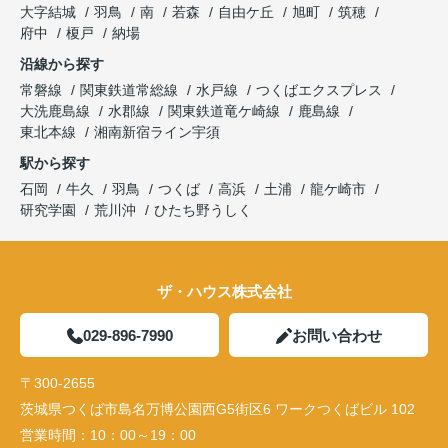
大字結城
羽鳥
南
若森
自由ケ丘
旭町
筑穂
府中
榎戸
納場
沿線から探す
常磐線
関東鉄道常総線
水戸線
つくばエクスプレス
大洗鹿島線
水郡線
関東鉄道竜ケ崎線
鹿島線
東北本線
湘南新宿ライン宇須
駅から探す
石岡
牛久
羽鳥
つくば
高浜
土浦
龍ケ崎市
研究学園
荒川沖
ひたち野うしく
ザ・ハウス株式会社
029-896-7990
お問い合わせ
〒300-2655
茨城県つくば市島名万博公園西G5街区6 ワークつくばビル 102
営業時間：
10：00～19：00