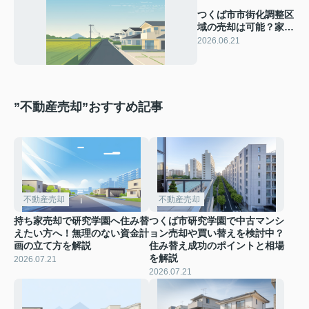
つくば市市街化調整区
域の売却は可能？家の
処分と不動産会社との
2026.06.21
媒介契約の進め方
”不動産売却”おすすめ記事
不動産売却
不動産売却
持ち家売却で研究学園へ住み替
つくば市研究学園で中古マンシ
えたい方へ！無理のない資金計
ョン売却や買い替えを検討中？
画の立て方を解説
住み替え成功のポイントと相場
を解説
2026.07.21
2026.07.21