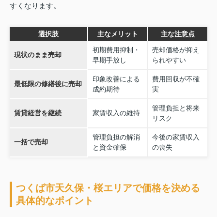
すくなります。
選択肢
主なメリット
主な注意点
初期費用抑制・
売却価格が抑え
現状のまま売却
早期手放し
られやすい
印象改善による
費用回収が不確
最低限の修繕後に売却
成約期待
実
管理負担と将来
賃貸経営を継続
家賃収入の維持
リスク
管理負担の解消
今後の家賃収入
一括で売却
と資金確保
の喪失
つくば市天久保・桜エリアで価格を決める
具体的なポイント