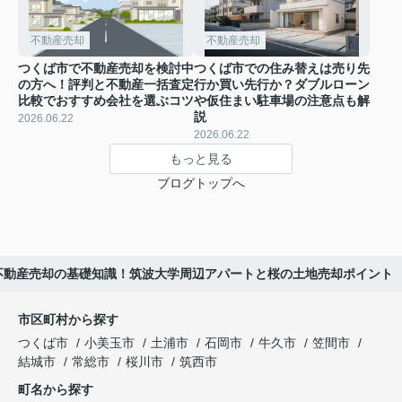
不動産売却
不動産売却
つくば市で不動産売却を検討中
つくば市での住み替えは売り先
の方へ！評判と不動産一括査定
行か買い先行か？ダブルローン
比較でおすすめ会社を選ぶコツ
や仮住まい駐車場の注意点も解
説
2026.06.22
2026.06.22
もっと見る
ブログトップへ
不動産売却の基礎知識！筑波大学周辺アパートと桜の土地売却ポイント
市区町村から探す
つくば市
小美玉市
土浦市
石岡市
牛久市
笠間市
結城市
常総市
桜川市
筑西市
町名から探す