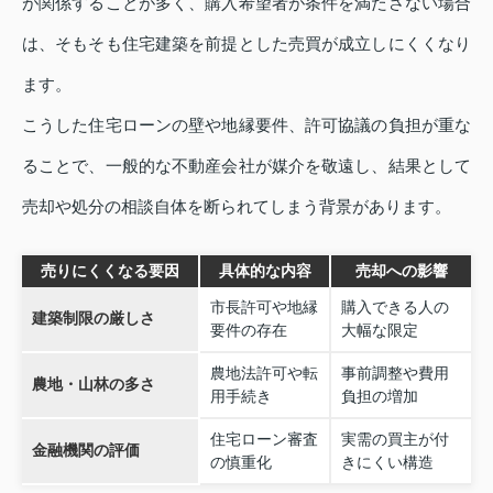
が関係することが多く、購入希望者が条件を満たさない場合
は、そもそも住宅建築を前提とした売買が成立しにくくなり
ます。
こうした住宅ローンの壁や地縁要件、許可協議の負担が重な
ることで、一般的な不動産会社が媒介を敬遠し、結果として
売却や処分の相談自体を断られてしまう背景があります。
売りにくくなる要因
具体的な内容
売却への影響
市長許可や地縁
購入できる人の
建築制限の厳しさ
要件の存在
大幅な限定
農地法許可や転
事前調整や費用
農地・山林の多さ
用手続き
負担の増加
住宅ローン審査
実需の買主が付
金融機関の評価
の慎重化
きにくい構造