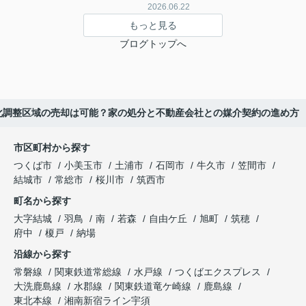
2026.06.22
もっと見る
ブログトップへ
化調整区域の売却は可能？家の処分と不動産会社との媒介契約の進め方
市区町村から探す
つくば市
小美玉市
土浦市
石岡市
牛久市
笠間市
結城市
常総市
桜川市
筑西市
町名から探す
大字結城
羽鳥
南
若森
自由ケ丘
旭町
筑穂
府中
榎戸
納場
沿線から探す
常磐線
関東鉄道常総線
水戸線
つくばエクスプレス
大洗鹿島線
水郡線
関東鉄道竜ケ崎線
鹿島線
東北本線
湘南新宿ライン宇須