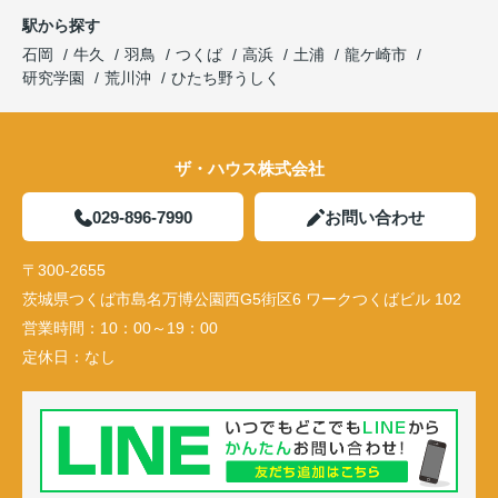
駅から探す
石岡
牛久
羽鳥
つくば
高浜
土浦
龍ケ崎市
研究学園
荒川沖
ひたち野うしく
ザ・ハウス株式会社
029-896-7990
お問い合わせ
〒300-2655
茨城県つくば市島名万博公園西G5街区6 ワークつくばビル 102
営業時間：
10：00～19：00
定休日：
なし