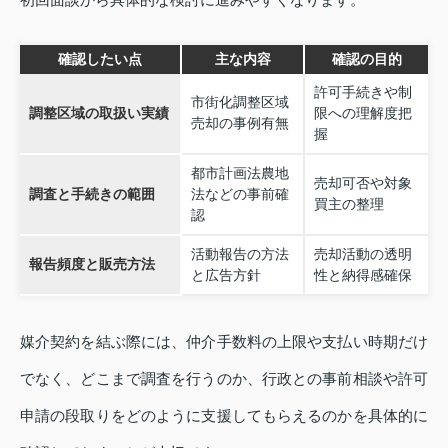
確認したい点
主な内容
確認の目的
許可手続きや制
市街化調整区域
調整区域の取扱い実績
限への理解度把
売却の事例有無
握
都市計画法農地
売却可否や対象
調査と手続きの範囲
法などの事前確
買主の整理
認
活動報告の方法
売却活動の透明
報告頻度と販売方法
と広告方針
性と納得感確保
媒介契約を結ぶ際には、仲介手数料の上限や支払い時期だけ
でなく、どこまで調査を行うのか、行政との事前相談や許可
申請の段取りをどのように支援してもらえるのかを具体的に