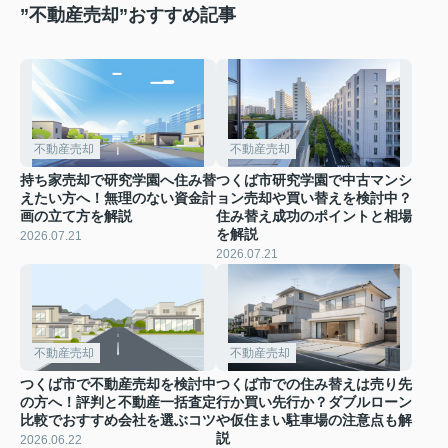
”不動産売却”おすすめ記事
不動産売却
不動産売却
持ち家売却で研究学園へ住み替
つくば市研究学園で中古マンシ
えたい方へ！無理のない資金計
ョン売却や買い替えを検討中？
画の立て方を解説
住み替え成功のポイントと相場
を解説
2026.07.21
2026.07.21
不動産売却
不動産売却
つくば市で不動産売却を検討中
つくば市での住み替えは売り先
の方へ！評判と不動産一括査定
行か買い先行か？ダブルローン
比較でおすすめ会社を選ぶコツ
や仮住まい駐車場の注意点も解
説
2026.06.22